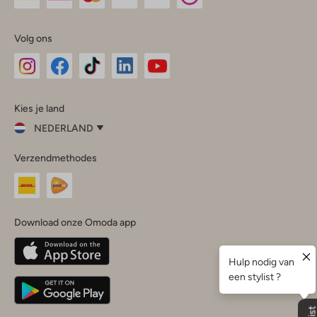
Volg ons
Omoda
Omoda
Omoda
Omoda
Omoda
Kies je land
Instagram
Facebook
TikTok
LinkedIn
YouTube
NEDERLAND
Kies
Verzendmethodes
je
Sluit
land
Nederland
België
(Nederlands)
Download onze Omoda app
Belgique
(Français)
Deutschland