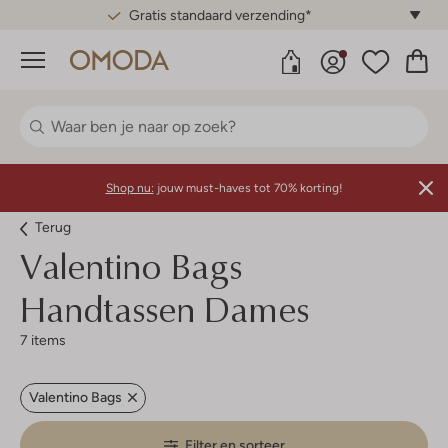
Gratis standaard verzending*
Menu
Shop nu:
jouw must-haves tot 70% korting!
Terug
Valentino Bags
Handtassen Dames
7 items
Valentino Bags
Filter en sorteer