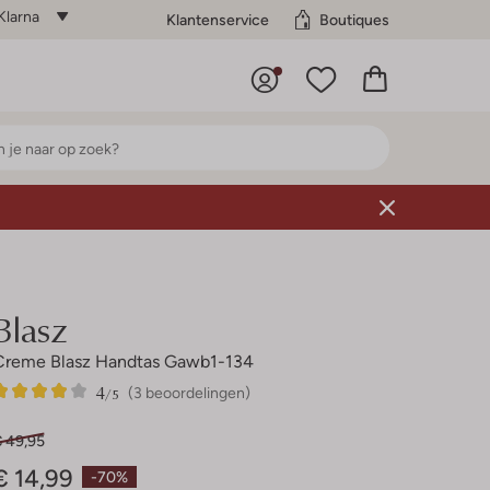
Klarna
Klantenservice
Boutiques
Blasz
Creme Blasz Handtas Gawb1-134
4
3
4
/5
(3 beoordelingen)
Sterren
€ 49,95
€ 14,99
-70%