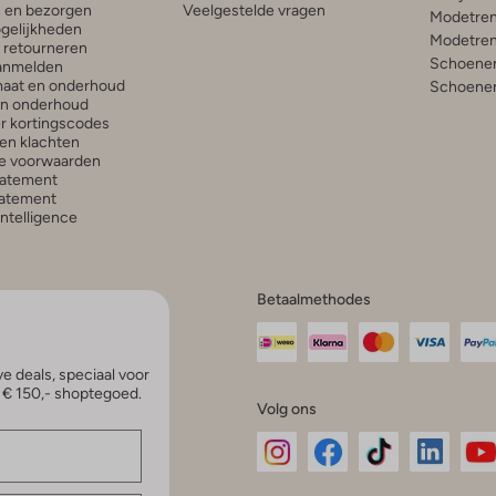
n en bezorgen
Veelgestelde vragen
Modetren
gelijkheden
Modetren
n retourneren
Schoenen
anmelden
aat en onderhoud
Schoenen
en onderhoud
r kortingscodes
en klachten
e voorwaarden
tatement
atement
 Intelligence
Betaalmethodes
e deals, speciaal voor
p € 150,- shoptegoed.
Volg ons
Omoda
Omoda
Omoda
Omoda
Om