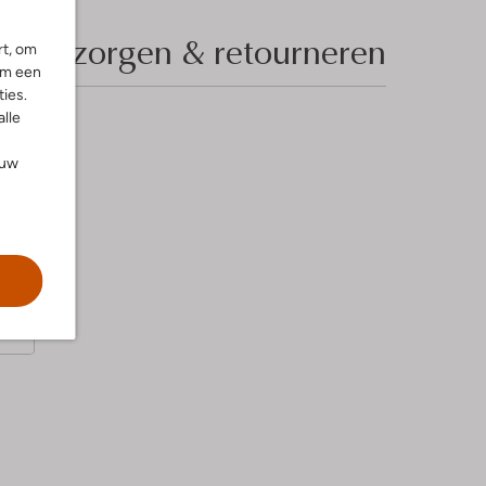
Bezorgen & retourneren
rt, om
om een
ies.
alle
ouw
k
s