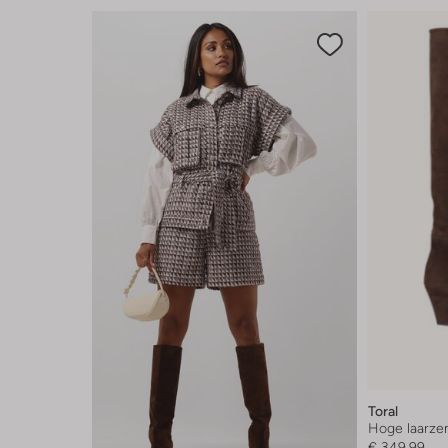
Toral
Hoge laarze
€ 349,99