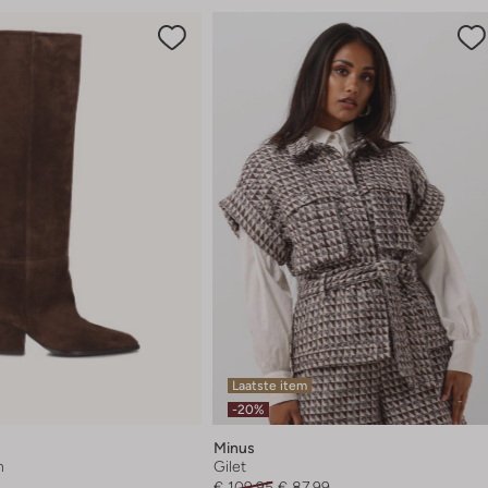
Laatste item
-20%
Minus
n
Gilet
€ 109,95
€ 87,99