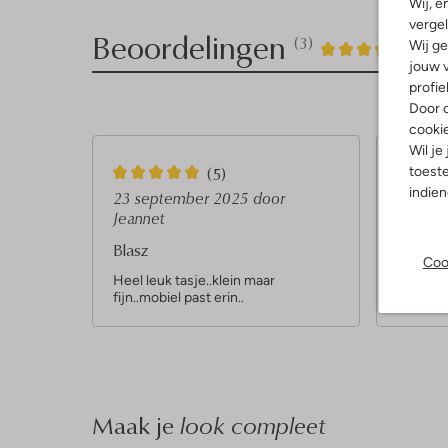
Wij, e
vergel
Beoordelingen
(3)
3
4
Wij ge
4
/5
jouw v
Sterren
profie
Door o
cooki
Wil je
5
2
toeste
(5)
indie
S
S
23 september 2025
door
06 aug
Jeannet
t
t
Leuk ma
Blasz
e
e
Super le
Coo
je kan er
r
r
Heel leuk tasje..klein maar
fijn..mobiel past erin..
r
r
e
e
n
n
Maak je
look compleet