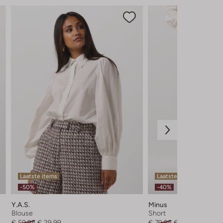
Laatste items
Laatste items
-50%
-40%
Y.a.s.
Minus
Blouse
Short
€ 59,95
€ 29,99
€ 79,95
€ 47,99