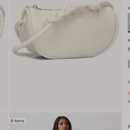
K
K
M
V
S
V
8 items
R