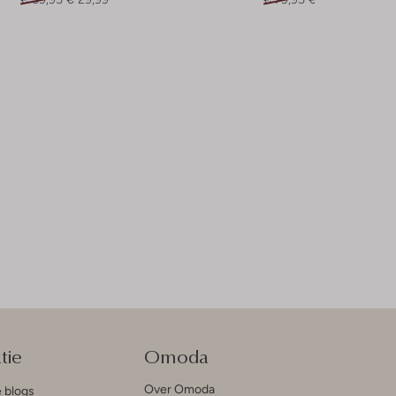
tie
Omoda
Over Omoda
e blogs