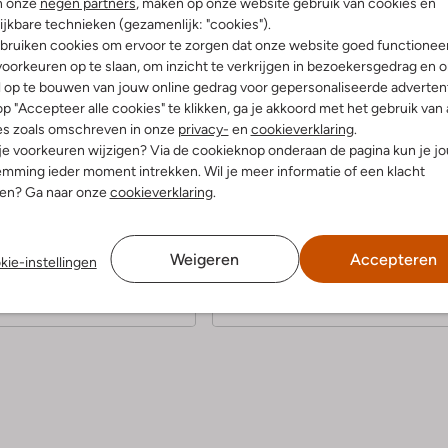
n onze
negen partners
, maken op onze website gebruik van cookies en
ijkbare technieken (gezamenlijk: "cookies").
Product informatie
bruiken cookies om ervoor te zorgen dat onze website goed functionee
oorkeuren op te slaan, om inzicht te verkrijgen in bezoekersgedrag en 
l op te bouwen van jouw online gedrag voor gepersonaliseerde advertent
p "Accepteer alle cookies" te klikken, ga je akkoord met het gebruik van 
es zoals omschreven in onze
privacy-
en
cookieverklaring
.
 je voorkeuren wijzigen? Via de cookieknop onderaan de pagina kun je j
5
mming ieder moment intrekken. Wil je meer informatie of een klacht
(2)
(5)
nen? Ga naar onze
cookieverklaring
.
S
ustus 2024
door Lisa
18 juli 2024
door Anke
t
ar klein
Leuk klein tasje
e
Weigeren
Accepteren
uk tasje maar wel erg klein,
Mooie tas voor de zomer… leuk
kie-instellingen
 net niks in kwijt.
formaat en mijn telefoon kan er oo
r
in, dus handig en leuk voor feestje
r
e
n