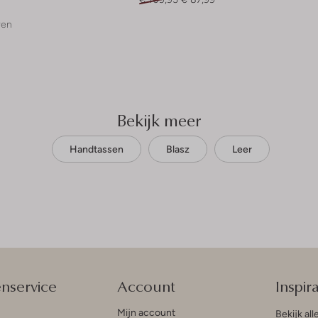
ren
Bekijk meer
Handtassen
Blasz
Leer
enservice
Account
Inspira
Mijn account
Bekijk all