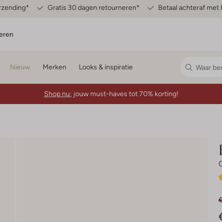
erzending*
Gratis 30 dagen retourneren*
Betaal achteraf met 
eren
Nieuw
Merken
Looks & inspiratie
Shop nu:
jouw must-haves tot 70% korting!