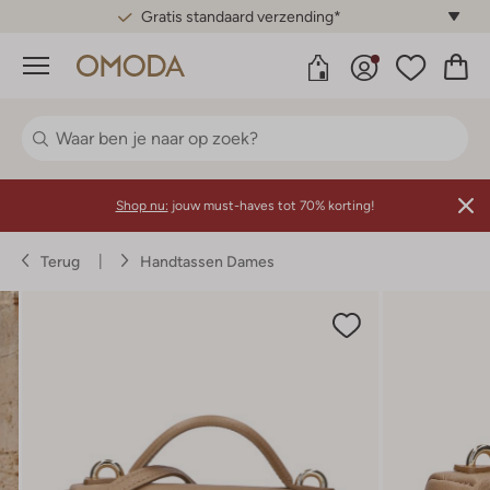
Gratis standaard verzending*
Menu
Shop nu:
jouw must-haves tot 70% korting!
Terug
Handtassen Dames