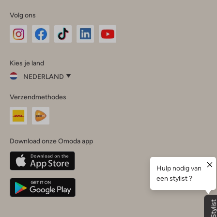
Volg ons
Omoda
Omoda
Omoda
Omoda
Omoda
Kies je land
Instagram
Facebook
TikTok
LinkedIn
YouTube
NEDERLAND
Kies
Verzendmethodes
je
Sluit
land
Nederland
België
(Nederlands)
Download onze Omoda app
Belgique
(Français)
Deutschland