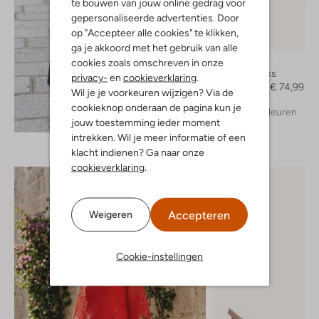
te bouwen van jouw online gedrag voor
gepersonaliseerde advertenties. Door
op "Accepteer alle cookies" te klikken,
-50%
ga je akkoord met het gebruik van alle
Notre-V
cookies zoals omschreven in onze
Slingbacks
privacy-
en
cookieverklaring
.
€ 149,99
€ 74,99
Wil je je voorkeuren wijzigen? Via de
cookieknop onderaan de pagina kun je
+ meer kleuren
Ontdek de look
jouw toestemming ieder moment
intrekken. Wil je meer informatie of een
klacht indienen? Ga naar onze
cookieverklaring
.
Accepteren
Weigeren
Cookie-instellingen