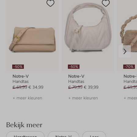
-50%
-50%
-70%
Notre-V
Notre-V
Notre
Handtas
Handtas
Handt
€ 69,99
€ 34,99
€ 79,99
€ 39,99
€ 69,9
+ meer kleuren
+ meer kleuren
+ meer
Bekijk meer
Handtassen
Notre-V
Leer