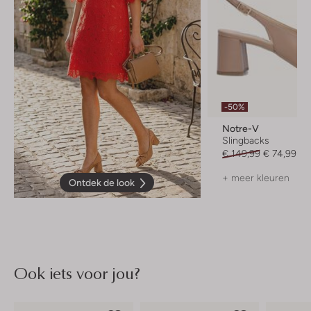
-50%
Notre-V
Slingbacks
€ 149,99
€ 74,99
+ meer kleuren
Ontdek de look
Ook iets voor jou?