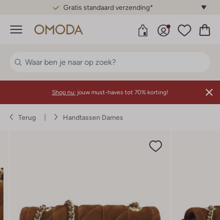
Gratis standaard verzending*
Menu
Shop nu:
jouw must-haves tot 70% korting!
Terug
Handtassen Dames