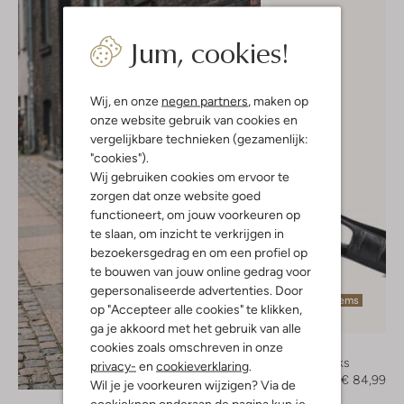
Jum, cookies!
Wij, en onze
negen partners
, maken op
onze website gebruik van cookies en
vergelijkbare technieken (gezamenlijk:
"cookies").
Wij gebruiken cookies om ervoor te
zorgen dat onze website goed
functioneert, om jouw voorkeuren op
te slaan, om inzicht te verkrijgen in
bezoekersgedrag en om een profiel op
te bouwen van jouw online gedrag voor
gepersonaliseerde advertenties. Door
Laatste items
op "Accepteer alle cookies" te klikken,
-50%
ga je akkoord met het gebruik van alle
cookies zoals omschreven in onze
Bibi Lou
Slingbacks
privacy-
en
cookieverklaring
.
Ontdek de look
€ 169,99
€ 84,99
Wil je je voorkeuren wijzigen? Via de
cookieknop onderaan de pagina kun je