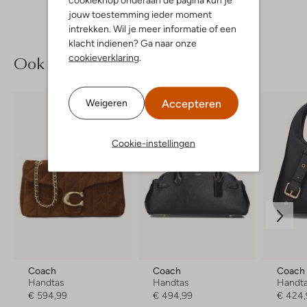
jouw toestemming ieder moment
intrekken. Wil je meer informatie of een
klacht indienen? Ga naar onze
Ook iets voor jou?
cookieverklaring
.
Accepteren
Weigeren
Cookie-instellingen
Coach
Coach
Coach
Handtas
Handtas
Handt
€ 594,99
€ 494,99
€ 424,