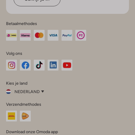
Betaalmethodes
Volg ons
Omoda
Omoda
Omoda
Omoda
Omoda
Kies je land
Instagram
Facebook
TikTok
LinkedIn
YouTube
NEDERLAND
Kies
Verzendmethodes
je
Sluit
land
Nederland
België
(Nederlands)
Download onze Omoda app