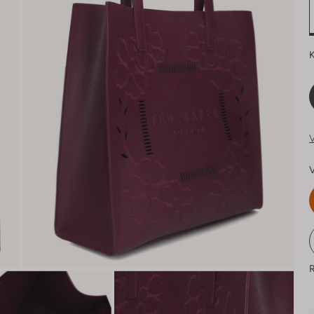
K
V
V
R