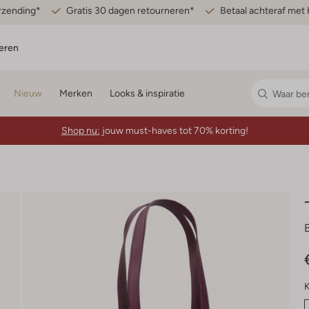
erzending*
Gratis 30 dagen retourneren*
Betaal achteraf met 
eren
Nieuw
Merken
Looks & inspiratie
Shop nu:
jouw must-haves tot 70% korting!
K