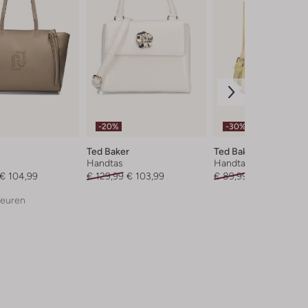
-20%
-30%
Ted Baker
Ted Baker
Handtas
Handtas
€ 104,99
€ 129,99
€ 103,99
€ 89,99
€ 62,99
leuren