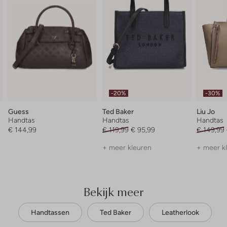
-20%
-30%
Guess
Ted Baker
Liu Jo
Handtas
Handtas
Handtas
€ 144,99
€ 119,99
€ 95,99
€ 149,99
+ meer kleuren
+ meer k
Bekijk meer
Handtassen
Ted Baker
Leatherlook