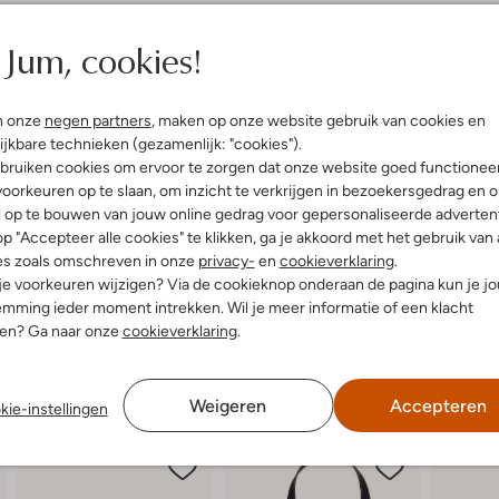
elling & Pasvorm
Omschrijving
Jum, cookies!
eaux
Maak je outfit compleet met de
bloemenmotief geeft de bordeauxr
uitenkant:
Leatherlook
n onze
negen partners
, maken op onze website gebruik van cookies en
buitenkant voelt prettig aan en i
innenkant:
Textiel
ijkbare technieken (gezamenlijk: "cookies").
of een gezellige brunch met vrien
:
35 X 13 X 35
bruiken cookies om ervoor te zorgen dat onze website goed functionee
georganiseerd en stijlvol mee. C
 hengsel:
Nee
linnen pantalon voor een verfijnd
oorkeuren op te slaan, om inzicht te verkrijgen in bezoekersgedrag en 
garderobe.
l op te bouwen van jouw online gedrag voor gepersonaliseerde advertent
p "Accepteer alle cookies" te klikken, ga je akkoord met het gebruik van 
es zoals omschreven in onze
privacy-
en
cookieverklaring
.
 je voorkeuren wijzigen? Via de cookieknop onderaan de pagina kun je j
mming ieder moment intrekken. Wil je meer informatie of een klacht
nen? Ga naar onze
cookieverklaring
.
Weigeren
Accepteren
kie-instellingen