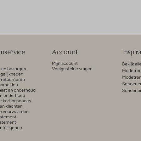
enservice
Account
Inspira
Mijn account
Bekijk all
n en bezorgen
Veelgestelde vragen
Modetren
gelijkheden
Modetren
n retourneren
Schoenen
anmelden
aat en onderhoud
Schoenen
en onderhoud
r kortingscodes
en klachten
e voorwaarden
tatement
atement
 Intelligence