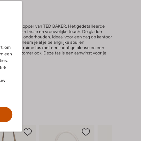
 ROWCON shopper van TED BAKER. Het gedetailleerde
ode tas een frisse en vrouwelijke touch. De gladde
s makkelijk te onderhouden. Ideaal voor een dag op kantoor
dinnen. Zo neem je al je belangrijke spullen
rt, om
ombineer de ruime tas met een luchtige blouse en een
e lente- en zomerlook. Deze tas is een aanwinst voor je
om een
ies.
alle
ouw