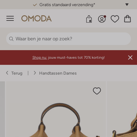
Gratis standaard verzending*
Menu
Shop nu:
jouw must-haves tot 70% korting!
Terug
Handtassen Dames