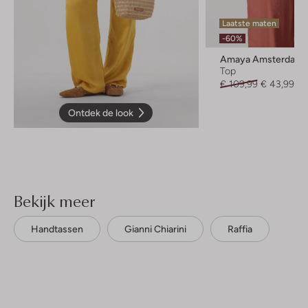
Laatste maten
-60%
Amaya Amsterdam
Top
€ 109,99
€ 43,99
Ontdek de look
Bekijk meer
Handtassen
Gianni Chiarini
Raffia