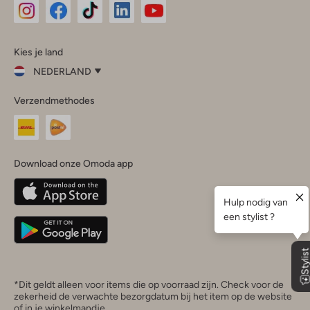
Omoda
Omoda
Omoda
Omoda
Omoda
Kies je land
Instagram
Facebook
TikTok
LinkedIn
YouTube
NEDERLAND
Kies
Verzendmethodes
je
Sluit
land
Nederland
België
(Nederlands)
Download onze Omoda app
Belgique
(Français)
Deutschland
*Dit geldt alleen voor items die op voorraad zijn. Check voor de
zekerheid de verwachte bezorgdatum bij het item op de website
of in je winkelmandje.