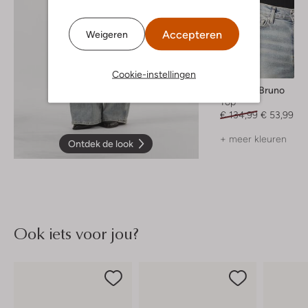
Accepteren
Weigeren
-60%
Cookie-instellingen
Vanessa Bruno
Top
€ 134,99
€ 53,99
+ meer kleuren
Ontdek de look
Ook iets voor jou?