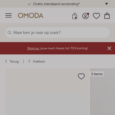
Gratis standaard verzending*
Menu
Shop nu:
jouw must-haves tot 70% korting!
Terug
Hakken
3 items