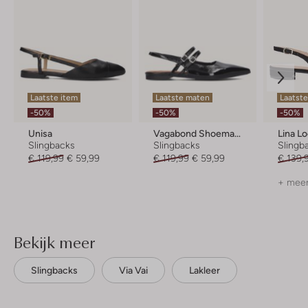
Laatste item
Laatste maten
Laatste
-50%
-50%
-50%
Unisa
Vagabond Shoemakers
Lina L
Slingbacks
Slingbacks
Slingb
€ 119,99
€ 59,99
€ 119,99
€ 59,99
€ 139,
+ meer
Bekijk meer
Slingbacks
Via Vai
Lakleer