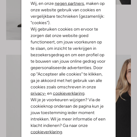
Wij, en onze
negen partners
, maken op
Wolford
onze website gebruik van cookies en
Top
vergelijkbare technieken (gezamenlijk:
€ 164,99
"cookies").
Wij gebruiken cookies om ervoor te
Ontdek de look
zorgen dat onze website goed
functioneert, om jouw voorkeuren op
te slaan, om inzicht te verkrijgen in
bezoekersgedrag en om een profiel op
te bouwen van jouw online gedrag voor
gepersonaliseerde advertenties. Door
op "Accepteer alle cookies" te klikken,
ga je akkoord met het gebruik van alle
cookies zoals omschreven in onze
privacy-
en
cookieverklaring
.
Wil je je voorkeuren wijzigen? Via de
cookieknop onderaan de pagina kun je
jouw toestemming ieder moment
intrekken. Wil je meer informatie of een
klacht indienen? Ga naar onze
cookieverklaring
.