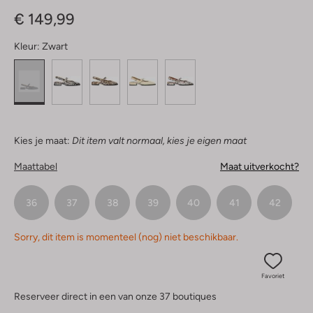
Sterren
€ 149,99
Kleur:
Zwart
Kies je maat:
Dit item valt normaal, kies je eigen maat
Maattabel
Maat uitverkocht?
36
37
38
39
40
41
42
Sorry, dit item is momenteel (nog) niet beschikbaar.
Favoriet
Reserveer direct in een van onze 37 boutiques