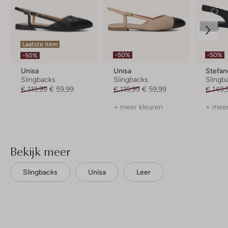
Laatste item
-50%
-50%
-50%
Unisa
Unisa
Stefan
Slingbacks
Slingbacks
Slingb
€ 119,99
€ 59,99
€ 119,99
€ 59,99
€ 149,
+ meer kleuren
+ meer
Bekijk meer
Slingbacks
Unisa
Leer