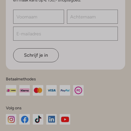
en maak kans op € 150,- shoptegoed.
Schrijf je in
Betaalmethodes
Volg ons
Omoda
Omoda
Omoda
Omoda
Omoda