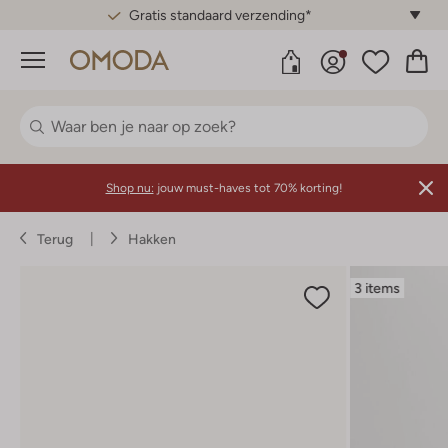
Gratis standaard verzending*
Menu
Shop nu:
jouw must-haves tot 70% korting!
Terug
Hakken
3 items