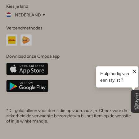
Kies je land
Instagram
Facebook
TikTok
LinkedIn
YouTube
NEDERLAND
Kies
Verzendmethodes
je
Sluit
land
Nederland
België
(Nederlands)
Download onze Omoda app
Belgique
(Français)
Deutschland
*Dit geldt alleen voor items die op voorraad zijn. Check voor de
zekerheid de verwachte bezorgdatum bij het item op de website
of in je winkelmandje.