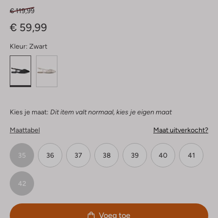
€ 119,99
€ 59,99
Kleur:
Zwart
Kies je maat:
Dit item valt normaal, kies je eigen maat
Maattabel
Maat uitverkocht?
35
36
37
38
39
40
41
42
Voeg toe