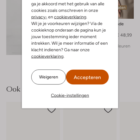
ga je akkoord met het gebruik van alle
Laatste maten
cookies zoals omschreven in onze
-30%
privacy-
en
cookieverklaring
.
Wil je je voorkeuren wijzigen? Via de
Rosemunde
Top
cookieknop onderaan de pagina kun je
€ 69,99
€ 48,99
jouw toestemming ieder moment
intrekken. Wil je meer informatie of een
+ meer kleuren
Ontdek de look
klacht indienen? Ga naar onze
cookieverklaring
.
Accepteren
Weigeren
Ook iets voor jou?
Cookie-instellingen