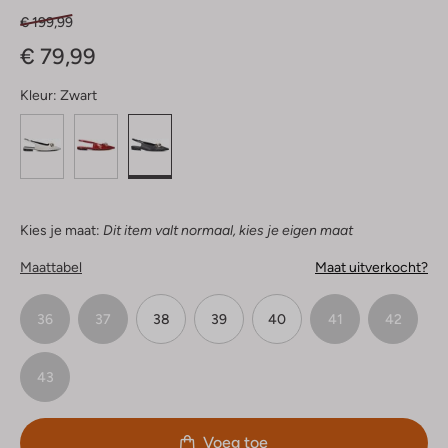
€ 199,99
€ 79,99
Kleur:
Zwart
Kies je maat:
Dit item valt normaal, kies je eigen maat
Maattabel
Maat uitverkocht?
36
37
38
39
40
41
42
43
Voeg toe