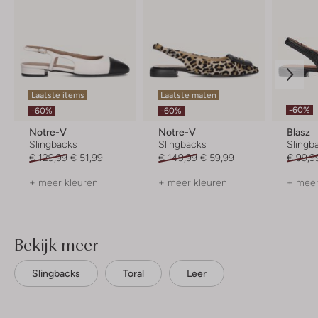
Laatste items
Laatste maten
-60%
-60%
-60%
Notre-V
Notre-V
Blasz
Slingbacks
Slingbacks
Slingb
€ 129,99
€ 51,99
€ 149,99
€ 59,99
€ 99,9
+ meer kleuren
+ meer kleuren
+ meer
Bekijk meer
Slingbacks
Toral
Leer