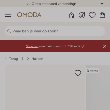
Gratis standaard verzending*
Menu
Shop nu:
jouw must-haves tot 70% korting!
Terug
Hakken
3 items