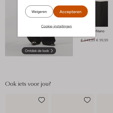
Accepteren
Weigeren
-60%
Cookie-instellingen
Twinset Milano
Vest
€ 249,99
€ 99,99
Ontdek de look
Ook iets voor jou?