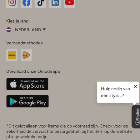
Omoda
Omoda
Omoda
Omoda
Omoda
Kies je land
Instagram
Facebook
TikTok
LinkedIn
YouTube
NEDERLAND
Kies
Verzendmethodes
je
Sluit
land
Nederland
België
(Nederlands)
Download onze Omoda app
Belgique
(Français)
Deutschland
*Dit geldt alleen voor items die op voorraad zijn. Check voor de
zekerheid de verwachte bezorgdatum bij het item op de website
of in je winkelmandje.