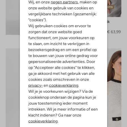
Wij, en onze
negen partners
, maken op
Laatste items
onze website gebruik van cookies en
-60%
vergelijkbare technieken (gezamenlijk:
"cookies").
Antik Batik
Wij gebruiken cookies om ervoor te
Blouse
Ontdek de look
zorgen dat onze website goed
€ 159,99
€ 63,99
functioneert, om jouw voorkeuren op
te slaan, om inzicht te verkrijgen in
bezoekersgedrag en om een profiel op
te bouwen van jouw online gedrag voor
gepersonaliseerde advertenties. Door
op "Accepteer alle cookies" te klikken,
ga je akkoord met het gebruik van alle
cookies zoals omschreven in onze
privacy-
en
cookieverklaring
.
Wil je je voorkeuren wijzigen? Via de
cookieknop onderaan de pagina kun je
jouw toestemming ieder moment
intrekken. Wil je meer informatie of een
klacht indienen? Ga naar onze
cookieverklaring
.