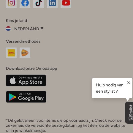
Omoda
Omoda
Omoda
Omoda
Omoda
Kies je land
Instagram
Facebook
TikTok
LinkedIn
YouTube
NEDERLAND
Kies
Verzendmethodes
je
Sluit
land
Nederland
België
(Nederlands)
Download onze Omoda app
Belgique
(Français)
Deutschland
*Dit geldt alleen voor items die op voorraad zijn. Check voor de
zekerheid de verwachte bezorgdatum bij het item op de website
of in je winkelmandje.