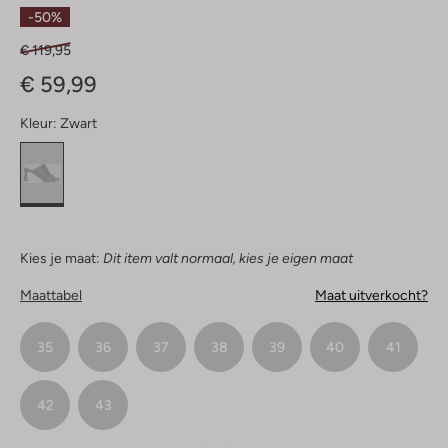
Sterren
-50%
€ 119,95
€ 59,99
Kleur:
Zwart
Kies je maat:
Dit item valt normaal, kies je eigen maat
Maattabel
Maat uitverkocht?
35
36
37
38
39
40
41
42
43