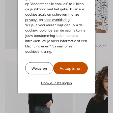
op "Accepteer alle cookies" te klikken,
ga je akkoord met het gebruik van alle
cookies zoals omschreven in onze
privacy-
en
cookieverklaring
.
Laatste maten
Wil je je voorkeuren wijzigen? Via de
-60%
cookieknop onderaan de pagina kun je
jouw toestemming ieder moment
Liu Jo
intrekken. Wil je meer informatie of een
Mini jurk
Ontdek de look
€ 199,95
€ 79,95
klacht indienen? Ga naar onze
cookieverklaring
.
Accepteren
Weigeren
Cookie-instellingen