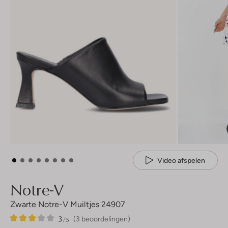
Video afspelen
Notre-V
Zwarte Notre-V Muiltjes 24907
3
3
3
/5
(3 beoordelingen)