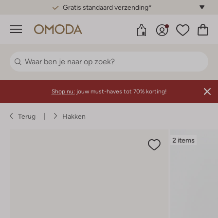
Gratis standaard verzending*
Menu
Shop nu:
jouw must-haves tot 70% korting!
Terug
Hakken
2 items