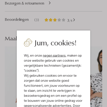
Bezorgen & retourneren
3
3
Beoordelingen
(3)
3
/5
Sterren
Maak je
look compleet
Jum, cookies!
Wij, en onze
negen partners
, maken op
onze website gebruik van cookies en
vergelijkbare technieken (gezamenlijk:
"cookies").
Wij gebruiken cookies om ervoor te
zorgen dat onze website goed
functioneert, om jouw voorkeuren op
te slaan, om inzicht te verkrijgen in
bezoekersgedrag en om een profiel op
te bouwen van jouw online gedrag voor
gepersonaliseerde advertenties. Door