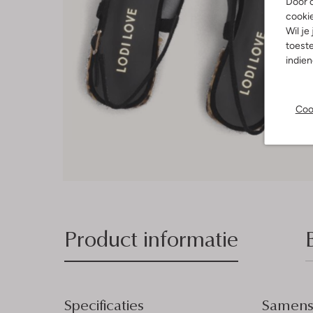
Door o
cooki
Wil je
toeste
indie
Coo
Product informatie
Specificaties
Samenst