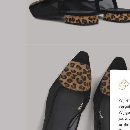
Wij, e
vergel
Wij ge
jouw v
profie