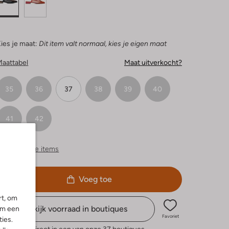
ies je maat:
Dit item valt normaal, kies je eigen maat
Maattabel
Maat uitverkocht?
35
36
37
38
39
40
41
42
ergelijkbare items
Voeg toe
rt, om
Bekijk voorraad in boutiques
om een
Favoriet
ies.