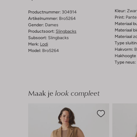
Kleur:
Zwar
Productnummer:
304914
Print:
Pante
Artikelnummer:
Bro5264
Materiaal b
Gender:
Dames
Materiaal b
Productsoort:
Slingbacks
Materiaal zo
Subsoort:
Slingbacks
Type sluitin
Merk:
Lodi
Hakvorm:
B
Model:
Bro5264
Hakhoogte 
Type neus:
Maak je
look compleet