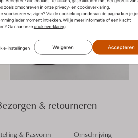
R
p "Accepteer alle cookies" te klikken, ga je akkoord met het gebruik van 
es zoals omschreven in onze
privacy-
en
cookieverklaring
.
 je voorkeuren wijzigen? Via de cookieknop onderaan de pagina kun je j
mming ieder moment intrekken. Wil je meer informatie of een klacht
nen? Ga naar onze
cookieverklaring
.
Weigeren
Accepteren
kie-instellingen
Bezorgen & retourneren
elling & Pasvorm
Omschrijving