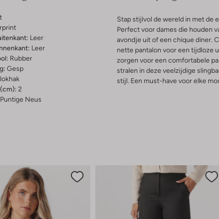
t
Stap stijlvol de wereld in met d
rprint
Perfect voor dames die houden va
uitenkant:
Leer
avondje uit of een chique diner. 
innenkant:
Leer
nette pantalon voor een tijdloze u
ol:
Rubber
zorgen voor een comfortabele pas
g:
Gesp
stralen in deze veelzijdige sling
lokhak
stijl. Een must-have voor elke 
(cm):
2
Puntige Neus