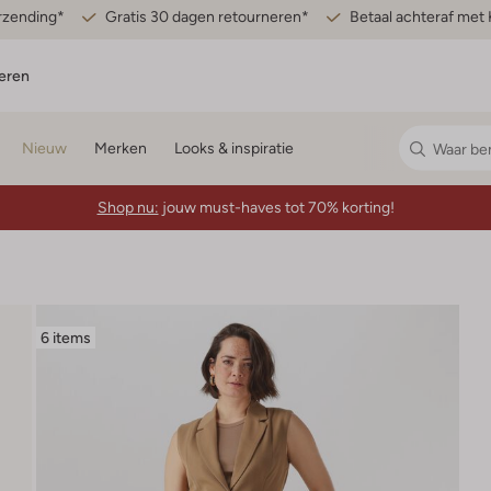
erzending*
Gratis 30 dagen retourneren*
Betaal achteraf met 
eren
Nieuw
Merken
Looks & inspiratie
Shop nu:
jouw must-haves tot 70% korting!
6 items