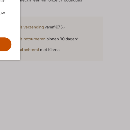
eserveer direct in een van onze 37 boutiques
alle
ouw
Gratis verzending
vanaf €75,-
Gratis retourneren
binnen 30 dagen*
Betaal achteraf
met Klarna