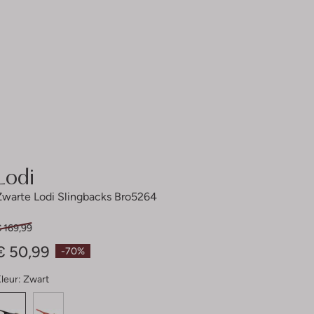
Lodi
Zwarte Lodi Slingbacks Bro5264
 169,99
€ 50,99
-70%
leur:
Zwart