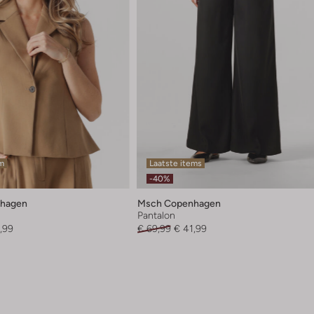
em
Laatste items
-40%
hagen
Msch Copenhagen
Pantalon
,99
€ 69,99
€ 41,99