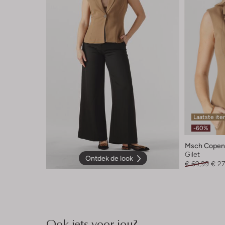
Laatste it
-60%
Msch Copen
Gilet
Ontdek de look
€ 69,99
€ 27
Ook iets voor jou?