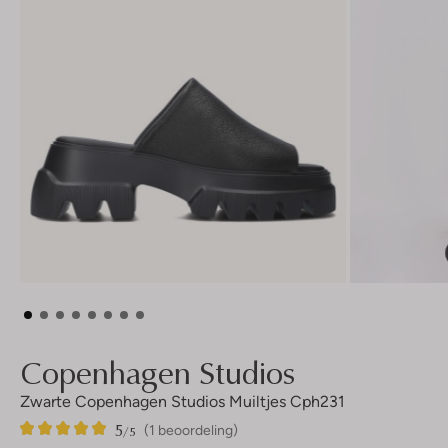
Copenhagen Studios
Zwarte Copenhagen Studios Muiltjes Cph231
5
1
5
/5
(1 beoordeling)