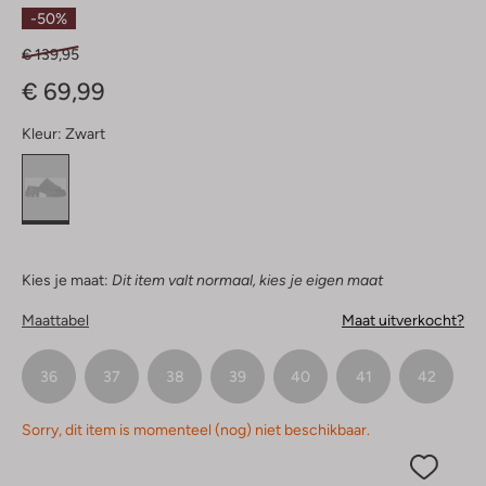
Sterren
-50%
€ 139,95
€ 69,99
Kleur:
Zwart
Kies je maat:
Dit item valt normaal, kies je eigen maat
Maattabel
Maat uitverkocht?
36
37
38
39
40
41
42
Sorry, dit item is momenteel (nog) niet beschikbaar.