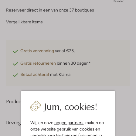
Favoriet
Reserveer direct in een van onze 37 boutiques
Vergelijkbare items
Gratis verzending
vanaf €75,-
Gratis retourneren
binnen 30 dagen*
Betaal achteraf
met Klarna
Product informatie
Jum, cookies!
Bezorgen & retourneren
Wij, en onze
negen partners
, maken op
onze website gebruik van cookies en
vergelijkbare technieken (gezamenlijk: