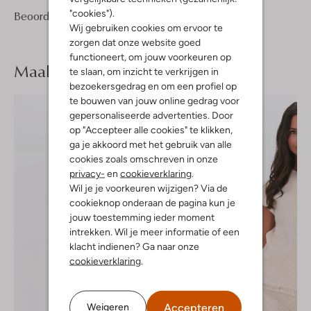
"cookies").
1
5
Beoordelingen
(1)
5
/5
Wij gebruiken cookies om ervoor te
Sterren
zorgen dat onze website goed
functioneert, om jouw voorkeuren op
Maak je
look compleet
te slaan, om inzicht te verkrijgen in
bezoekersgedrag en om een profiel op
te bouwen van jouw online gedrag voor
gepersonaliseerde advertenties. Door
op "Accepteer alle cookies" te klikken,
ga je akkoord met het gebruik van alle
cookies zoals omschreven in onze
privacy-
en
cookieverklaring
.
Wil je je voorkeuren wijzigen? Via de
cookieknop onderaan de pagina kun je
jouw toestemming ieder moment
intrekken. Wil je meer informatie of een
klacht indienen? Ga naar onze
cookieverklaring
.
Accepteren
Weigeren