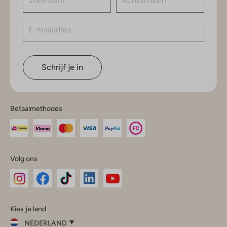
Schrijf je in
Betaalmethodes
Volg ons
Omoda
Omoda
Omoda
Omoda
Omoda
Kies je land
Instagram
Facebook
TikTok
LinkedIn
YouTube
NEDERLAND