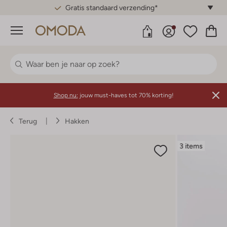
Gratis standaard verzending*
Menu
Shop nu:
jouw must-haves tot 70% korting!
Terug
Hakken
3 items