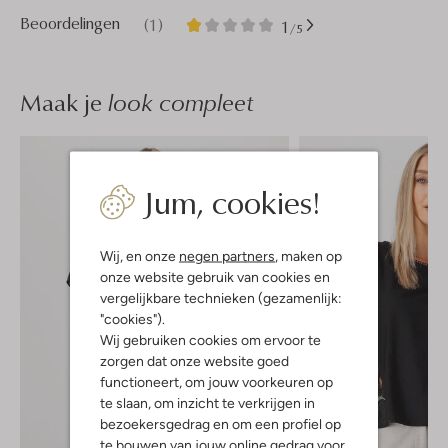
1
1
Beoordelingen
(1)
1
/5
Ster
Maak je
look compleet
Jum, cookies!
Wij, en onze
negen partners
, maken op
onze website gebruik van cookies en
vergelijkbare technieken (gezamenlijk:
"cookies").
Wij gebruiken cookies om ervoor te
zorgen dat onze website goed
functioneert, om jouw voorkeuren op
te slaan, om inzicht te verkrijgen in
bezoekersgedrag en om een profiel op
te bouwen van jouw online gedrag voor