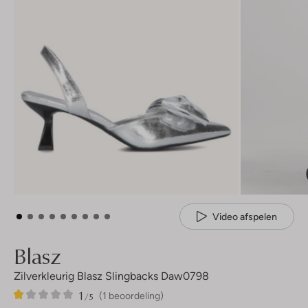
Video afspelen
Blasz
Zilverkleurig Blasz Slingbacks Daw0798
1
1
1
/5
(1 beoordeling)