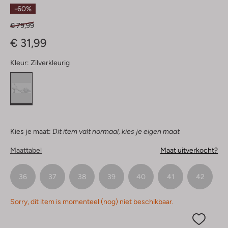
Ster
-60%
€ 79,99
€ 31,99
Kleur:
Zilverkleurig
Kies je maat:
Dit item valt normaal, kies je eigen maat
Maattabel
Maat uitverkocht?
36
37
38
39
40
41
42
Sorry, dit item is momenteel (nog) niet beschikbaar.