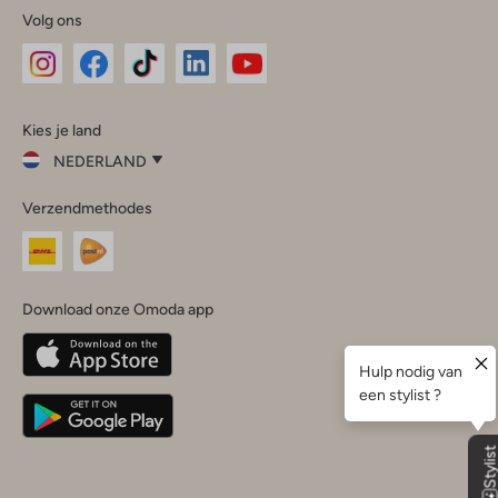
Volg ons
Omoda
Omoda
Omoda
Omoda
Omoda
Kies je land
Instagram
Facebook
TikTok
LinkedIn
YouTube
NEDERLAND
Kies
Verzendmethodes
je
Sluit
land
Nederland
België
(Nederlands)
Download onze Omoda app
Belgique
(Français)
Deutschland