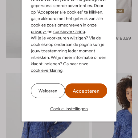
gepersonaliseerde advertenties. Door
Laatste items
op "Accepteer alle cookies" te klikken,
-30%
ga je akkoord met het gebruik van alle
cookies zoals omschreven in onze
Access
privacy-
en
cookieverklaring
.
Top
Wil je je voorkeuren wijzigen? Via de
€ 119,99
€ 83,99
cookieknop onderaan de pagina kun je
jouw toestemming ieder moment
Ontdek de look
intrekken. Wil je meer informatie of een
klacht indienen? Ga naar onze
cookieverklaring
.
Accepteren
Weigeren
Cookie-instellingen