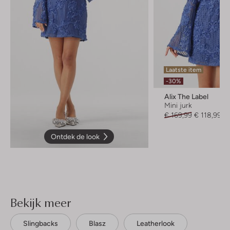
Laatste item
-30%
Alix The Label
Mini jurk
€ 169,99
€ 118,99
Ontdek de look
Bekijk meer
Slingbacks
Blasz
Leatherlook