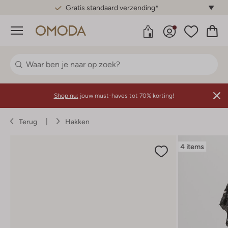
Gratis standaard verzending*
Menu
Shop nu:
jouw must-haves tot 70% korting!
Terug
Hakken
4 items