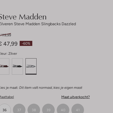
Steve Madden
Zilveren Steve Madden Slingbacks Dazzled
 119,99
€ 47,99
-60%
leur:
Zilver
ies je maat:
Dit item valt normaal, kies je eigen maat
Maattabel
Maat uitverkocht?
36
37
38
39
40
41