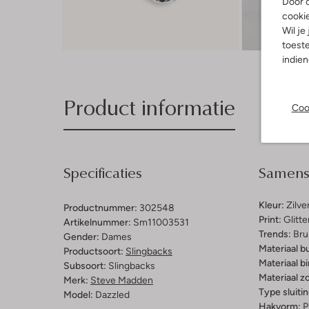
Door o
cooki
Wil je
toeste
indie
Product informatie
Coo
Specificaties
Samenst
Kleur:
Zilve
Productnummer:
302548
Print:
Glitte
Artikelnummer:
Sm11003531
Trends:
Brui
Gender:
Dames
Materiaal b
Productsoort:
Slingbacks
Materiaal b
Subsoort:
Slingbacks
Materiaal zo
Merk:
Steve Madden
Type sluitin
Model:
Dazzled
Hakvorm:
P