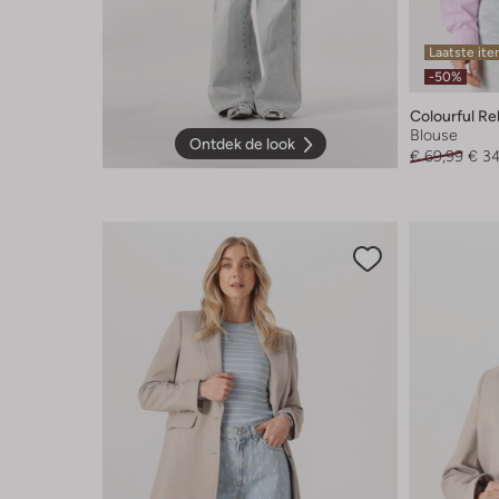
Laatste it
-50%
Colourful Re
Blouse
Ontdek de look
€ 69,99
€ 3