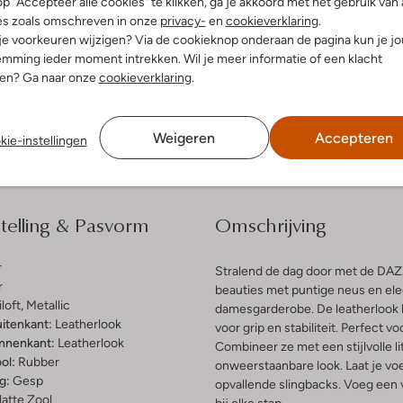
p "Accepteer alle cookies" te klikken, ga je akkoord met het gebruik van 
es zoals omschreven in onze
privacy-
en
cookieverklaring
.
 je voorkeuren wijzigen? Via de cookieknop onderaan de pagina kun je j
Ontdek de look
mming ieder moment intrekken. Wil je meer informatie of een klacht
nen? Ga naar onze
cookieverklaring
.
Bezorgen & retourneren
Weigeren
Accepteren
kie-instellingen
elling & Pasvorm
Omschrijving
r
Stralend de dag door met de DA
r
beauties met puntige neus en ele
loft, Metallic
damesgarderobe. De leatherlook b
uitenkant:
Leatherlook
voor grip en stabiliteit. Perfect 
innenkant:
Leatherlook
Combineer ze met een stijlvolle li
ol:
Rubber
onweerstaanbare look. Laat je v
g:
Gesp
opvallende slingbacks. Voeg een v
latte Zool