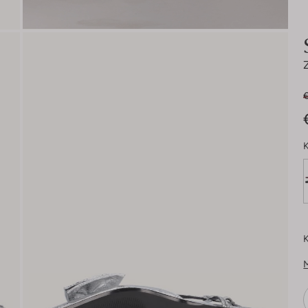
€
K
K