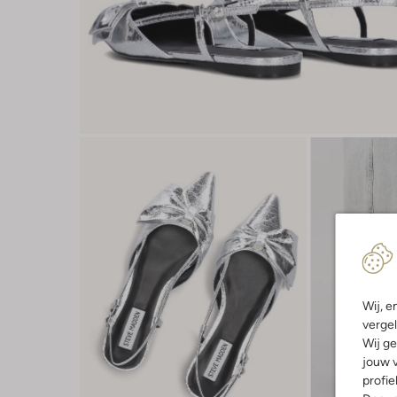
Wij, e
vergel
Wij ge
jouw v
profie