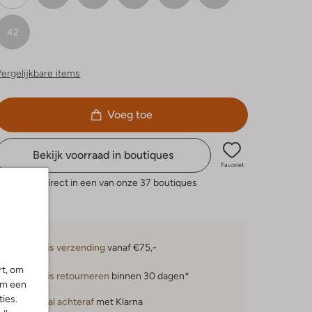
42
ergelijkbare items
Voeg toe
Bekijk voorraad in boutiques
Favoriet
eserveer direct in een van onze 37 boutiques
Gratis verzending
vanaf €75,-
rt, om
Gratis retourneren
binnen 30 dagen*
om een
ies.
Betaal achteraf
met Klarna