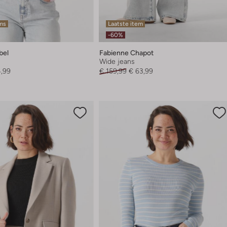
ems
Laatste item
-60%
bel
Fabienne Chapot
Wide jeans
4,99
€ 159,99
€ 63,99