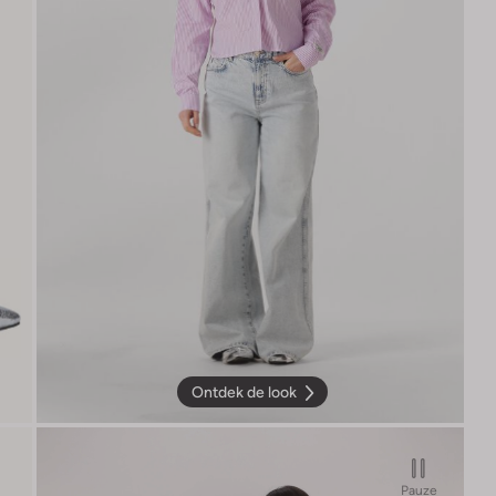
Ontdek de look
Pauze