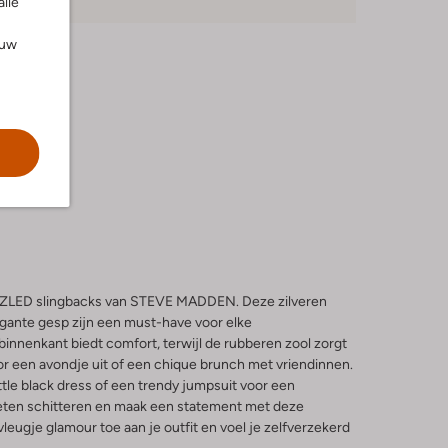
alle
ouw
ZZLED slingbacks van STEVE MADDEN. Deze zilveren
gante gesp zijn een must-have voor elke
innenkant biedt comfort, terwijl de rubberen zool zorgt
voor een avondje uit of een chique brunch met vriendinnen.
ttle black dress of een trendy jumpsuit voor een
oeten schitteren en maak een statement met deze
leugje glamour toe aan je outfit en voel je zelfverzekerd