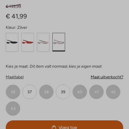
€ 139,99
€ 41,99
Kleur:
Zilver
Kies je maat:
Dit item valt normaal, kies je eigen maat
Maattabel
Maat uitverkocht?
36
37
38
39
40
41
42
43
Voeg toe