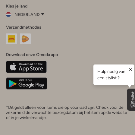
Kies je land
Instagram
Facebook
TikTok
LinkedIn
YouTube
NEDERLAND
Kies
Verzendmethodes
je
Sluit
land
Nederland
België
(Nederlands)
Download onze Omoda app
Belgique
(Français)
Deutschland
*Dit geldt alleen voor items die op voorraad zijn. Check voor de
zekerheid de verwachte bezorgdatum bij het item op de website
of in je winkelmandje.