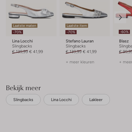
Laatste maten
Laatste item
-60%
-70%
-70%
Lina Locchi
Stefano Lauran
Blasz
Slingbacks
Slingbacks
Slingb
€ 139,99
€ 41,99
€ 139,99
€ 41,99
€ 99,9
+ meer kleuren
+ meer
Bekijk meer
Slingbacks
Lina Locchi
Lakleer