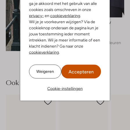
ga je akkoord met het gebruik van alle
cookies zoals omschreven in onze
privacy-
en
cookieverklaring
.
Wil je je voorkeuren wijzigen? Via de
Japan Tky
Top
cookieknop onderaan de pagina kun je
€ 119,99
jouw toestemming ieder moment
intrekken. Wil je meer informatie of een
+ meer kleuren
Ontdek de look
klacht indienen? Ga naar onze
cookieverklaring
.
Accepteren
Weigeren
Ook iets voor jou?
Cookie-instellingen