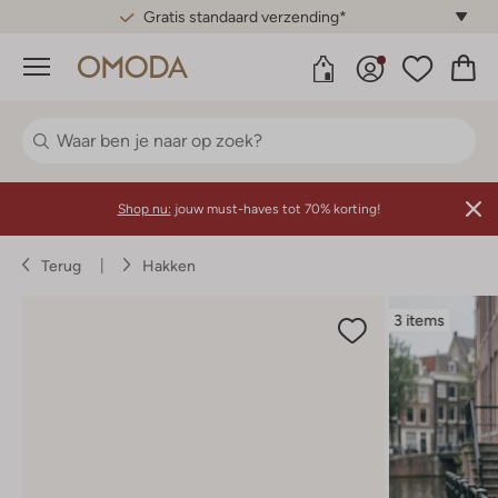
Gratis standaard verzending*
Menu
Shop nu:
jouw must-haves tot 70% korting!
Terug
Hakken
3 items