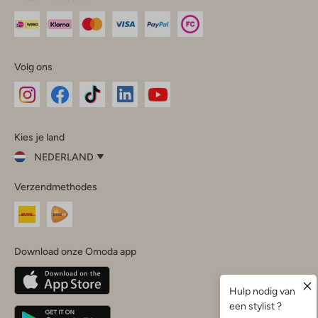
Volg ons
Omoda
Omoda
Omoda
Omoda
Omoda
Kies je land
Instagram
Facebook
TikTok
LinkedIn
YouTube
NEDERLAND
Kies
Verzendmethodes
je
Sluit
land
Nederland
België
(Nederlands)
Download onze Omoda app
Belgique
(Français)
Deutschland