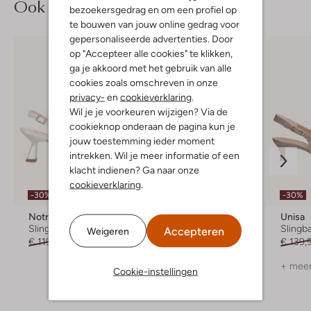
Ook iets voor jou?
bezoekersgedrag en om een profiel op
te bouwen van jouw online gedrag voor
gepersonaliseerde advertenties. Door
op "Accepteer alle cookies" te klikken,
ga je akkoord met het gebruik van alle
cookies zoals omschreven in onze
privacy-
en
cookieverklaring
.
Wil je je voorkeuren wijzigen? Via de
cookieknop onderaan de pagina kun je
jouw toestemming ieder moment
intrekken. Wil je meer informatie of een
klacht indienen? Ga naar onze
cookieverklaring
.
-30%
-50%
-30%
Notre-V
Stefano Lauran
Unisa
Slingbacks
Slingbacks
Slingb
Accepteren
Weigeren
€ 119,99
€ 83,99
€ 149,99
€ 74,99
€ 139,
+ meer kleuren
+ meer
Cookie-instellingen