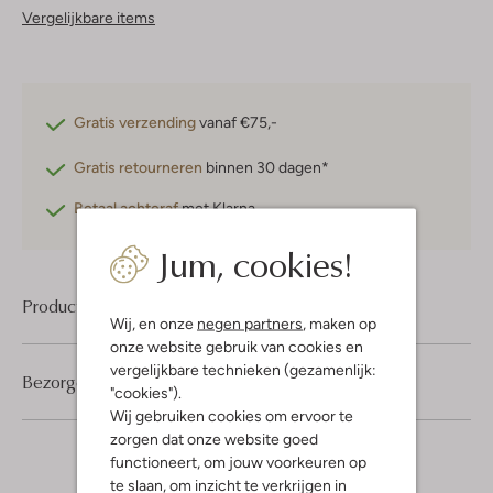
Vergelijkbare items
Gratis verzending
vanaf €75,-
Gratis retourneren
binnen 30 dagen*
Betaal achteraf
met Klarna
Jum, cookies!
Product informatie
Wij, en onze
negen partners
, maken op
onze website gebruik van cookies en
vergelijkbare technieken (gezamenlijk:
Bezorgen & retourneren
"cookies").
Wij gebruiken cookies om ervoor te
zorgen dat onze website goed
functioneert, om jouw voorkeuren op
te slaan, om inzicht te verkrijgen in