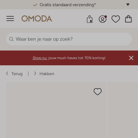
Gratis standaard verzending*
Menu
Shop nu:
jouw must-haves tot 70% korting!
Terug
Hakken