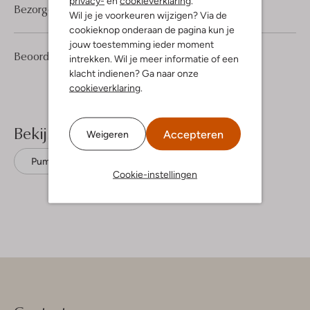
privacy-
en
cookieverklaring
.
Bezorgen & retourneren
Wil je je voorkeuren wijzigen? Via de
cookieknop onderaan de pagina kun je
jouw toestemming ieder moment
3
4
Beoordelingen
(3)
4
intrekken. Wil je meer informatie of een
/5
Sterren
klacht indienen? Ga naar onze
cookieverklaring
.
Bekijk meer
Accepteren
Weigeren
Pumps
Notre-V
Leer
Cookie-instellingen