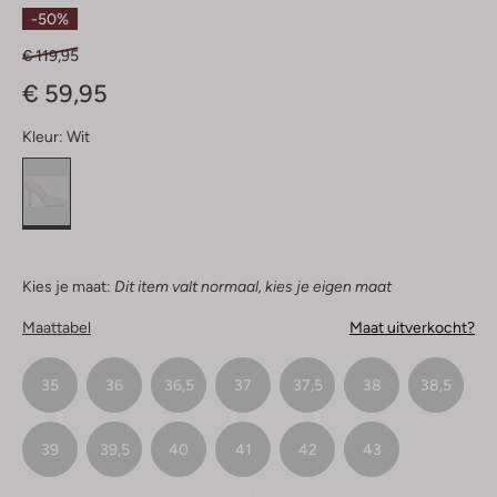
Sterren
-50%
€ 119,95
€ 59,95
Kleur:
Wit
Kies je maat:
Dit item valt normaal, kies je eigen maat
Maattabel
Maat uitverkocht?
35
36
36,5
37
37,5
38
38,5
39
39,5
40
41
42
43