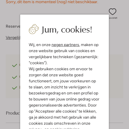
Sorry, dit item is momenteel (nog) niet beschikbaar.
Favoriet
Jum, cookies!
Reserveer direct in een van onze 37 boutiques
Vergelijkbare items
Wij, en onze
negen partners
, maken op
onze website gebruik van cookies en
vergelijkbare technieken (gezamenlijk:
"cookies").
Gratis verzending
vanaf €75,-
Wij gebruiken cookies om ervoor te
zorgen dat onze website goed
Gratis retourneren
binnen 30 dagen*
functioneert, om jouw voorkeuren op
te slaan, om inzicht te verkrijgen in
Betaal achteraf
met Klarna
bezoekersgedrag en om een profiel op
te bouwen van jouw online gedrag voor
gepersonaliseerde advertenties. Door
op "Accepteer alle cookies" te klikken,
Product informatie
ga je akkoord met het gebruik van alle
cookies zoals omschreven in onze