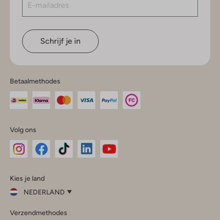
Schrijf je in
Betaalmethodes
Volg ons
Omoda
Omoda
Omoda
Omoda
Omoda
Kies je land
Instagram
Facebook
TikTok
LinkedIn
YouTube
NEDERLAND
Kies
Verzendmethodes
je
Sluit