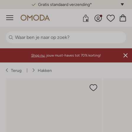
Gratis standaard verzending*
Menu
Shop nu:
jouw must-haves tot 70% korting!
Terug
Hakken