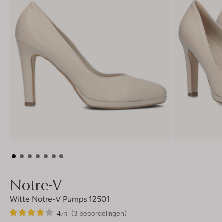
Notre-V
Witte Notre-V Pumps 12501
4
3
4
/5
(3 beoordelingen)