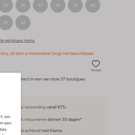
35
36
37
38
39
40
41
42
ergelijkbare items
orry, dit item is momenteel (nog) niet beschikbaar.
Favoriet
eserveer direct in een van onze 37 boutiques
Gratis verzending
vanaf €75,-
rt, om
Gratis retourneren
binnen 30 dagen*
om een
ies.
Betaal achteraf
met Klarna