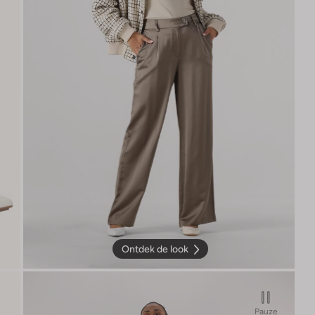
Ontdek de look
Pauze