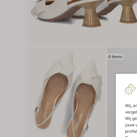
6 items
Wij, e
vergel
Wij ge
jouw v
profie