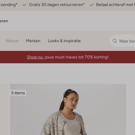
erzending*
Gratis 30 dagen retourneren*
Betaal achteraf met 
eren
Nieuw
Merken
Looks & inspiratie
Shop nu:
jouw must-haves tot 70% korting!
5 items