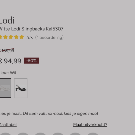
Lodi
Witte Lodi Slingbacks Kal5307
5
1
5
/5
(1 beoordeling)
Sterren
€ 189,99
€ 94,99
-50%
leur:
Wit
ies je maat:
Dit item valt normaal, kies je eigen maat
Maattabel
Maat uitverkocht?