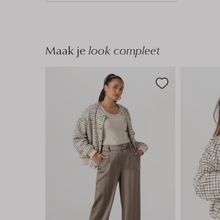
n
Maak je
look compleet