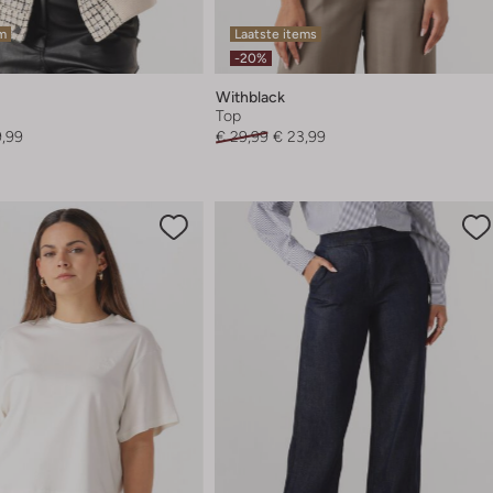
em
Laatste items
-20%
Withblack
Top
9,99
€ 29,99
€ 23,99