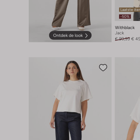
Laatste it
-50%
Withblack
Jack
Ontdek de look
€ 99,99
€ 4