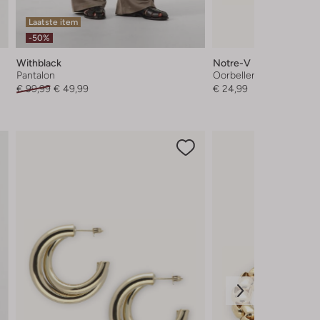
Laatste item
-50%
Withblack
Notre-V
Pantalon
Oorbellen
€ 99,99
€ 49,99
€ 24,99