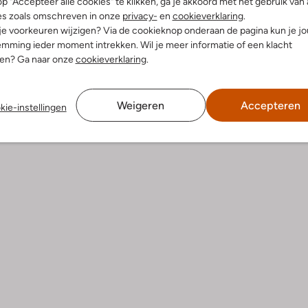
p "Accepteer alle cookies" te klikken, ga je akkoord met het gebruik van 
es zoals omschreven in onze
privacy-
en
cookieverklaring
.
 je voorkeuren wijzigen? Via de cookieknop onderaan de pagina kun je j
dek de look
Ontdek de look
mming ieder moment intrekken. Wil je meer informatie of een klacht
nen? Ga naar onze
cookieverklaring
.
Product informatie
Weigeren
Accepteren
kie-instellingen