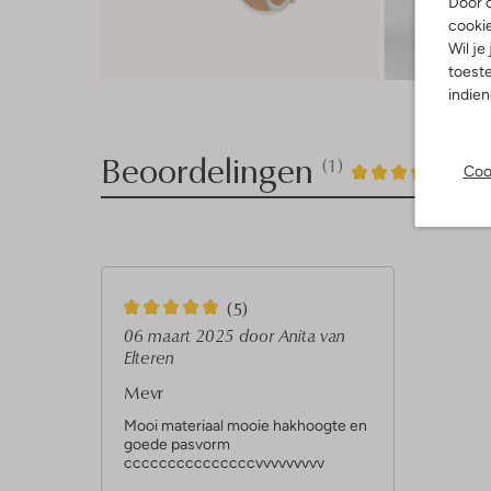
Door o
cooki
Wil je
Ont
toeste
indie
Beoordelingen
(1)
1
5
Coo
5
/5
Sterren
5
(5)
S
06 maart 2025
door Anita van
Elteren
t
Mevr
e
r
Mooi materiaal mooie hakhoogte en
goede pasvorm
r
cccccccccccccccvvvvvvvvv
e