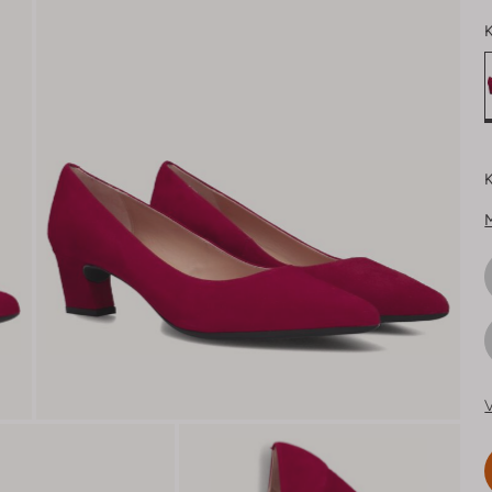
K
K
V