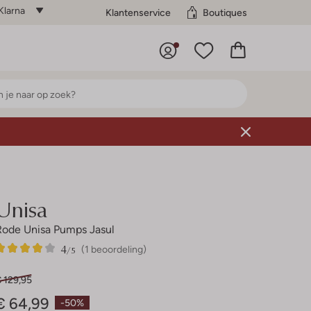
Klarna
Klantenservice
Boutiques
Unisa
Rode Unisa Pumps Jasul
4
1
4
/5
(1 beoordeling)
Sterren
 129,95
€ 64,99
-50%