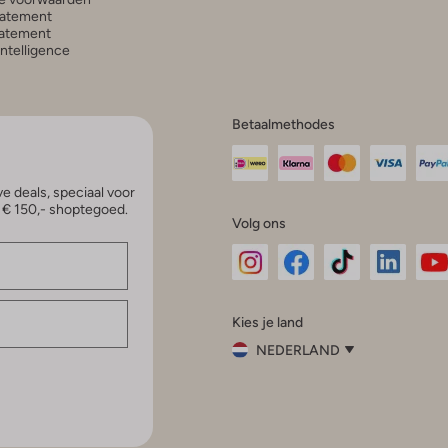
tatement
atement
 Intelligence
Betaalmethodes
e deals, speciaal voor
p € 150,- shoptegoed.
Volg ons
Omoda
Omoda
Omoda
Omoda
Om
Kies je land
Instagram
Facebook
TikTok
LinkedI
Yo
NEDERLAND
Kies
je
Sluit
land
Nederland