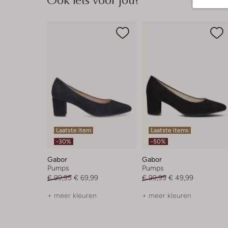
Laatste item
Laatste items
-30%
-50%
Gabor
Gabor
Pumps
Pumps
€ 99,95
€ 69,99
€ 99,99
€ 49,99
+ meer kleuren
+ meer kleuren