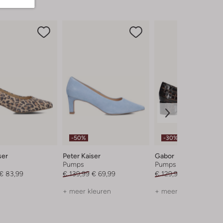
-50%
-30%
ser
Peter Kaiser
Gabor
Pumps
Pumps
€ 83,99
€ 139,99
€ 69,99
€ 129,99
€ 90,99
+ meer kleuren
+ meer kleuren