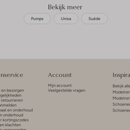
Bekijk meer
Pumps
Unisa
Suède
enservice
Account
Inspira
Mijn account
Bekijk all
n en bezorgen
Veelgestelde vragen
Modetren
gelijkheden
Modetren
n retourneren
Schoenen
anmelden
aat en onderhoud
Schoenen
en onderhoud
r kortingscodes
en klachten
e voorwaarden