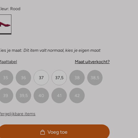
leur:
Rood
ies je maat:
Dit item valt normaal, kies je eigen maat
Maattabel
Maat uitverkocht?
35
36
37
37,5
38
38,5
39
39,5
40
41
42
ergelijkbare items
Voeg toe