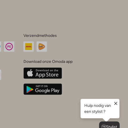
Verzendmethodes
Download onze Omoda app
oda
n
uTube