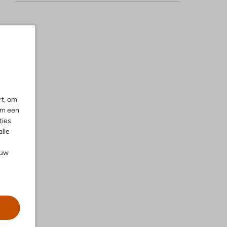
rt, om
om een
ies.
alle
ouw