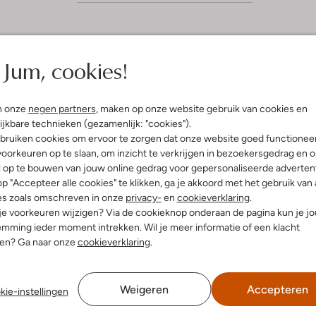
Jum, cookies!
n onze
negen partners
, maken op onze website gebruik van cookies en
ijkbare technieken (gezamenlijk: "cookies").
bruiken cookies om ervoor te zorgen dat onze website goed functionee
oorkeuren op te slaan, om inzicht te verkrijgen in bezoekersgedrag en 
l op te bouwen van jouw online gedrag voor gepersonaliseerde advertent
p "Accepteer alle cookies" te klikken, ga je akkoord met het gebruik van 
es zoals omschreven in onze
privacy-
en
cookieverklaring
.
 je voorkeuren wijzigen? Via de cookieknop onderaan de pagina kun je j
mming ieder moment intrekken. Wil je meer informatie of een klacht
nen? Ga naar onze
cookieverklaring
.
Weigeren
Accepteren
kie-instellingen