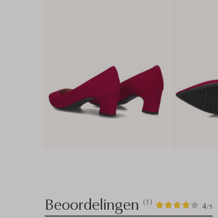
Beoordelingen
(1)
1
4
4
/5