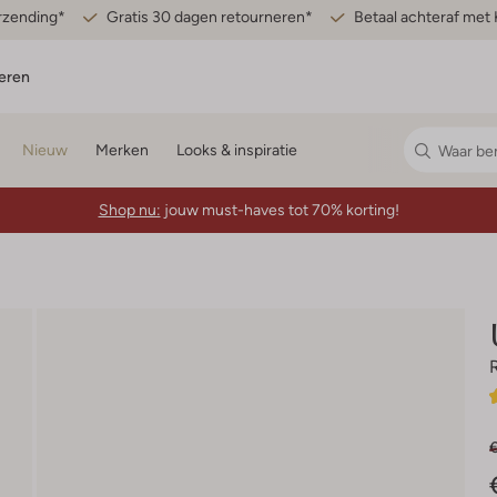
erzending*
Gratis 30 dagen retourneren*
Betaal achteraf met 
eren
Nieuw
Merken
Looks & inspiratie
Shop nu:
jouw must-haves tot 70% korting!
€