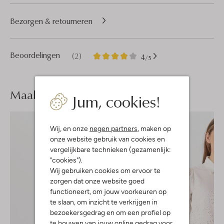
Bezorgen & retourneren
2
4
Beoordelingen
(2)
4
/5
Sterren
Maak je
look compleet
Jum, cookies!
Wij, en onze
negen partners
, maken op
onze website gebruik van cookies en
vergelijkbare technieken (gezamenlijk:
"cookies").
Wij gebruiken cookies om ervoor te
zorgen dat onze website goed
functioneert, om jouw voorkeuren op
te slaan, om inzicht te verkrijgen in
bezoekersgedrag en om een profiel op
te bouwen van jouw online gedrag voor