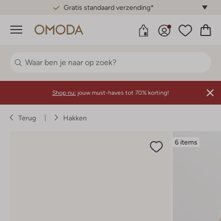
Gratis standaard verzending*
Menu
Shop nu:
jouw must-haves tot 70% korting!
Terug
Hakken
6 items