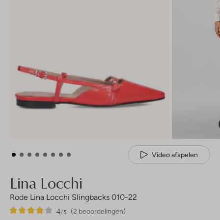
Video afspelen
Lina Locchi
Rode Lina Locchi Slingbacks 010-22
4
2
4
/5
(2 beoordelingen)