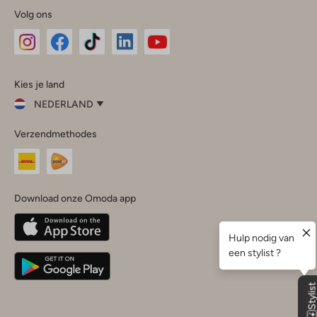
Volg ons
Omoda
Omoda
Omoda
Omoda
Omoda
Kies je land
Instagram
Facebook
TikTok
LinkedIn
YouTube
NEDERLAND
Kies
Verzendmethodes
je
Sluit
land
Nederland
België
(Nederlands)
Download onze Omoda app
Belgique
(Français)
Deutschland