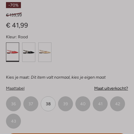
Sterren
-70%
€ 139,99
€ 41,99
Kleur:
Rood
Kies je maat:
Dit item valt normaal, kies je eigen maat
Maattabel
Maat uitverkocht?
36
37
38
39
40
41
42
43