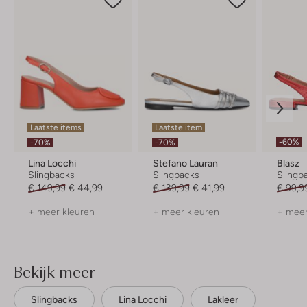
Laatste items
Laatste item
-60%
-70%
-70%
Lina Locchi
Stefano Lauran
Blasz
Slingbacks
Slingbacks
Slingb
€ 149,99
€ 44,99
€ 139,99
€ 41,99
€ 99,9
+ meer kleuren
+ meer kleuren
+ meer
Bekijk meer
Slingbacks
Lina Locchi
Lakleer