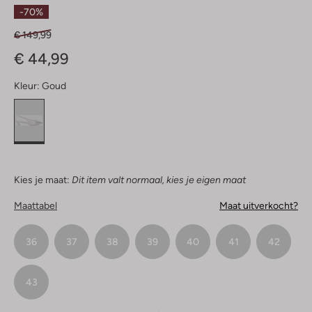
Sterren
-70%
€ 149,99
€ 44,99
Kleur:
Goud
Kies je maat:
Dit item valt normaal, kies je eigen maat
Maattabel
Maat uitverkocht?
36
37
38
39
40
41
42
43