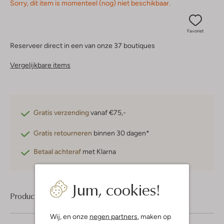
Sorry, dit item is momenteel (nog) niet beschikbaar.
Favoriet
Reserveer direct in een van onze 37 boutiques
Vergelijkbare items
Gratis verzending
vanaf €75,-
Gratis retourneren
binnen 30 dagen*
Betaal achteraf
met Klarna
Jum, cookies!
Product informatie
Wij, en onze
negen partners
, maken op