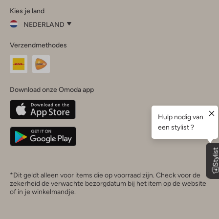
Kies je land
Instagram
Facebook
TikTok
LinkedIn
YouTube
NEDERLAND
Kies
Verzendmethodes
je
Sluit
land
Nederland
België
(Nederlands)
Download onze Omoda app
Belgique
(Français)
Deutschland
*Dit geldt alleen voor items die op voorraad zijn. Check voor de
zekerheid de verwachte bezorgdatum bij het item op de website
of in je winkelmandje.