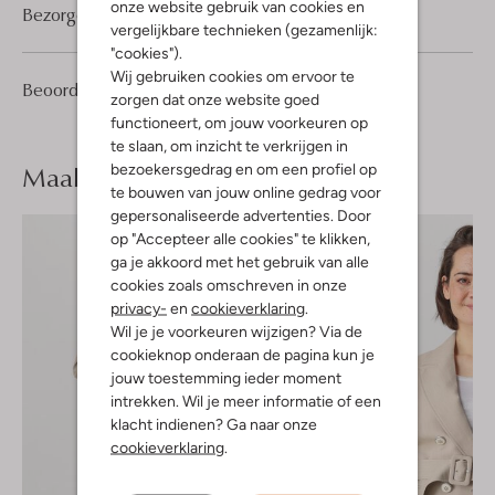
onze website gebruik van cookies en
Bezorgen & retourneren
vergelijkbare technieken (gezamenlijk:
"cookies").
Wij gebruiken cookies om ervoor te
1
5
Beoordelingen
(1)
5
/5
zorgen dat onze website goed
Sterren
functioneert, om jouw voorkeuren op
te slaan, om inzicht te verkrijgen in
Maak je
look compleet
bezoekersgedrag en om een profiel op
te bouwen van jouw online gedrag voor
gepersonaliseerde advertenties. Door
op "Accepteer alle cookies" te klikken,
ga je akkoord met het gebruik van alle
cookies zoals omschreven in onze
privacy-
en
cookieverklaring
.
Wil je je voorkeuren wijzigen? Via de
cookieknop onderaan de pagina kun je
jouw toestemming ieder moment
intrekken. Wil je meer informatie of een
klacht indienen? Ga naar onze
cookieverklaring
.