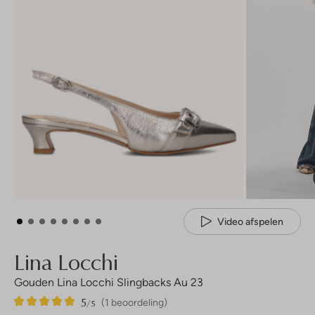
Video afspelen
Lina Locchi
Gouden Lina Locchi Slingbacks Au 23
5
1
5
/5
(1 beoordeling)