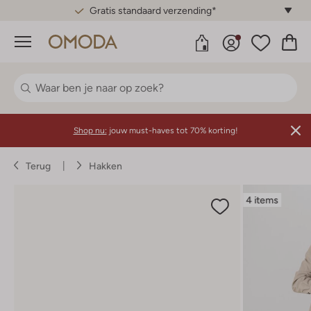
Gratis standaard verzending*
Menu
Shop nu:
jouw must-haves tot 70% korting!
Terug
Hakken
4 items