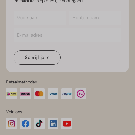
en maak kans op € 150,- shoptegoed.
Schrijf je in
Betaalmethodes
Volg ons
Omoda
Omoda
Omoda
Omoda
Omoda