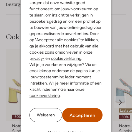
zorgen dat onze website goed
Bezorgen & retourneren
functioneert, om jouw voorkeuren op
te slaan, om inzicht te verkrijgen in
bezoekersgedrag en om een profiel op
te bouwen van jouw online gedrag voor
gepersonaliseerde advertenties. Door
Ook iets voor jou?
op "Accepteer alle cookies" te klikken,
ga je akkoord met het gebruik van alle
cookies zoals omschreven in onze
privacy-
en
cookieverklaring
.
Wil je je voorkeuren wijzigen? Via de
cookieknop onderaan de pagina kun je
jouw toestemming ieder moment
intrekken. Wil je meer informatie of een
klacht indienen? Ga naar onze
cookieverklaring
.
Laatst
Accepteren
Weigeren
-50%
-50%
-50%
Notre-V
Notre-V
Notre
Slingbacks
Slingbacks
Slingb