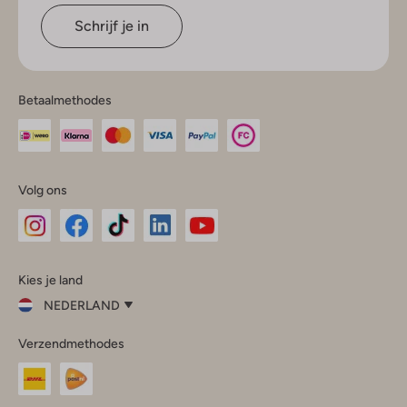
Schrijf je in
Betaalmethodes
Volg ons
Omoda
Omoda
Omoda
Omoda
Omoda
Kies je land
Instagram
Facebook
TikTok
LinkedIn
YouTube
NEDERLAND
Kies
Verzendmethodes
je
Sluit
land
Nederland