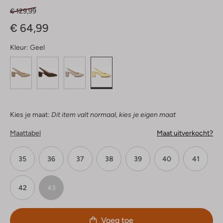
€ 129,99
€ 64,99
Kleur:
Geel
Kies je maat:
Dit item valt normaal, kies je eigen maat
Maattabel
Maat uitverkocht?
35
36
37
38
39
40
41
42
43
Voeg toe