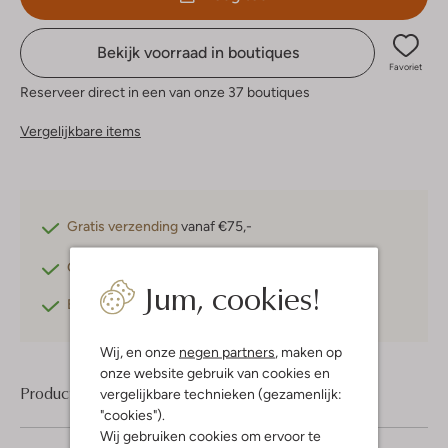
Bekijk voorraad in boutiques
Favoriet
Reserveer direct in een van onze 37 boutiques
Vergelijkbare items
Gratis verzending
vanaf €75,-
Gratis retourneren
binnen 30 dagen*
Jum, cookies!
Betaal achteraf
met Klarna
Wij, en onze
negen partners
, maken op
onze website gebruik van cookies en
Product informatie
vergelijkbare technieken (gezamenlijk:
"cookies").
Wij gebruiken cookies om ervoor te