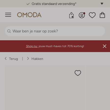
Gratis standaard verzending*
Menu
Shop nu:
jouw must-haves tot 70% korting!
Terug
Hakken