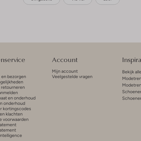
enservice
Account
Inspira
Mijn account
Bekijk all
n en bezorgen
Veelgestelde vragen
Modetren
gelijkheden
Modetren
n retourneren
Schoenen
anmelden
aat en onderhoud
Schoenen
en onderhoud
r kortingscodes
en klachten
e voorwaarden
tatement
atement
 Intelligence