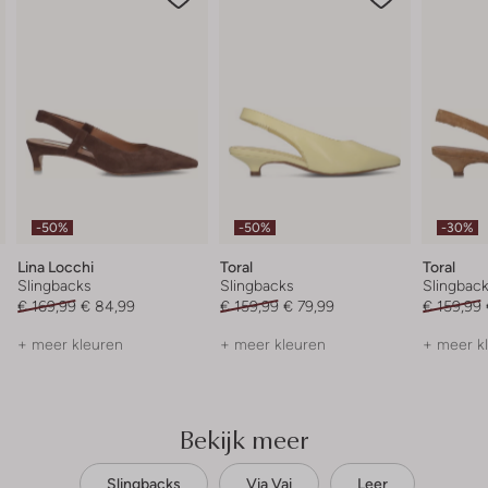
-50%
-50%
-30%
Lina Locchi
Toral
Toral
Slingbacks
Slingbacks
Slingbac
€ 169,99
€ 84,99
€ 159,99
€ 79,99
€ 159,99
+ meer kleuren
+ meer kleuren
+ meer k
Bekijk meer
Slingbacks
Via Vai
Leer