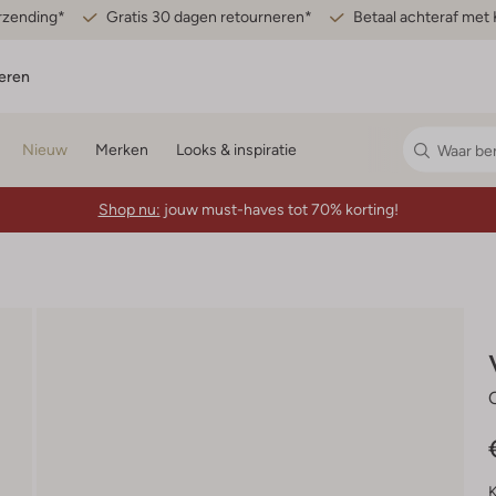
erzending*
Gratis 30 dagen retourneren*
Betaal achteraf met 
eren
Nieuw
Merken
Looks & inspiratie
Shop nu:
jouw must-haves tot 70% korting!
K