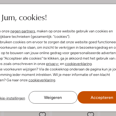
elling & Pasvorm
Omschrijving
Jum, cookies!
l
Stap stijlvol de lente en zomer i
ssic Tailoring
cognackleurige schoenen zijn per
n onze
negen partners
, maken op onze website gebruik van cookies en
uitenkant:
Leer
ontspannen middag op een terras.
ijkbare technieken (gezamenlijk: "cookies").
innenkant:
Leer
de binnenkant je voeten comforta
bruiken cookies om ervoor te zorgen dat onze website goed functionee
ol:
Rubber
met een luchtige midi-jurk of een
oorkeuren op te slaan, om inzicht te verkrijgen in bezoekersgedrag en 
g:
Gesp
subtiele hak geeft je net dat beet
l op te bouwen van jouw online gedrag voor gepersonaliseerde advertent
lokhak
de zon en voel je op en top vrouw
p "Accepteer alle cookies" te klikken, ga je akkoord met het gebruik van 
Puntige Neus
es zoals omschreven in onze
privacy-
en
cookieverklaring
.
 je voorkeuren wijzigen? Via de cookieknop onderaan de pagina kun je j
mming ieder moment intrekken. Wil je meer informatie of een klacht
nen? Ga naar onze
cookieverklaring
.
Weigeren
Accepteren
kie-instellingen