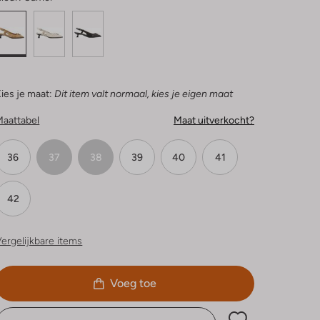
ies je maat:
Dit item valt normaal, kies je eigen maat
Maattabel
Maat uitverkocht?
36
37
38
39
40
41
42
ergelijkbare items
Voeg toe