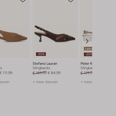
Laatste maten
-50%
-20%
Stefano Lauran
Peter Kaiser
ks
Slingbacks
Slingbacks
€ 111,99
€ 169,99
€ 84,99
€ 129,99
€ 103,99
leuren
+ meer kleuren
+ meer kleuren