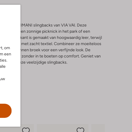
n met de LEA IMANI slingbacks van VIA VAI. Deze
fect voor een zonnige picknick in het park of een
 De buitenkant is gemaakt van hoogwaardig leer, terwijl
bel omhult met zacht textiel. Combineer ze moeiteloos
rt, om
 elegante linnen broek voor een verfijnde look. De
om een
je extra flair zonder in te boeten op comfort. Geniet van
ies.
elijk met deze veelzijdige slingbacks.
alle
ouw