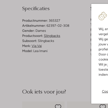
Specificaties
Samenst
Kleur:
Came
Productnummer:
365327
Trends:
Cla
Artikelnummer:
62397-02-308
Wij, e
Materiaal b
Gender:
Dames
vergel
Materiaal b
Productsoort:
Slingbacks
Wij ge
Materiaal zo
Subsoort:
Slingbacks
jouw v
Type sluitin
Merk:
Via Vai
profie
Hakvorm:
B
Model:
Lea Imani
Door o
Type neus:
cooki
Wil je
toeste
indie
Ook iets voor jou?
Coo