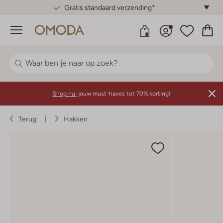
Gratis standaard verzending*
Menu
Shop nu:
jouw must-haves tot 70% korting!
Terug
Hakken