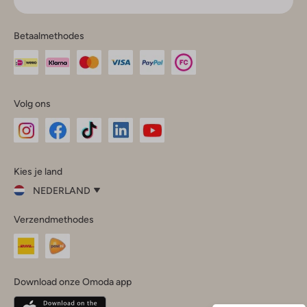
Betaalmethodes
Volg ons
Omoda
Omoda
Omoda
Omoda
Omoda
Kies je land
Instagram
Facebook
TikTok
LinkedIn
YouTube
NEDERLAND
Kies
Verzendmethodes
je
Sluit
land
Nederland
België
(Nederlands)
Download onze Omoda app
Belgique
(Français)