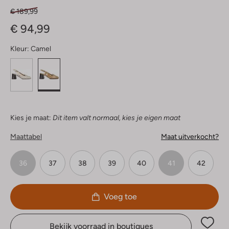
€ 189,99
€ 94,99
Kleur:
Camel
Kies je maat:
Dit item valt normaal, kies je eigen maat
Maattabel
Maat uitverkocht?
36
37
38
39
40
41
42
Voeg toe
Bekijk voorraad in boutiques