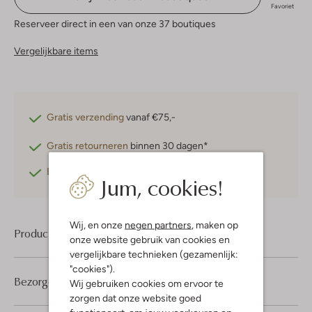
Favoriet
Reserveer direct in een van onze 37 boutiques
Vergelijkbare items
Gratis verzending
vanaf €75,-
Gratis retourneren
binnen 30 dagen*
Betaal achteraf
met Klarna
Jum, cookies!
Wij, en onze
negen partners
, maken op
Product informatie
onze website gebruik van cookies en
vergelijkbare technieken (gezamenlijk:
"cookies").
Bezorgen & retourneren
Wij gebruiken cookies om ervoor te
zorgen dat onze website goed