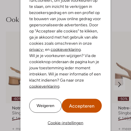
functioneert, om jouw voorkeuren op
te slaan, om inzicht te verkrijgen in
bezoekersgedrag en om een profiel op
Ook iets voor jou?
te bouwen van jouw online gedrag voor
gepersonaliseerde advertenties. Door
op "Accepteer alle cookies" te klikken,
ga je akkoord met het gebruik van alle
cookies zoals omschreven in onze
privacy-
en
cookieverklaring
.
Wil je je voorkeuren wijzigen? Via de
cookieknop onderaan de pagina kun je
jouw toestemming ieder moment
intrekken. Wil je meer informatie of een
klacht indienen? Ga naar onze
cookieverklaring
.
-60%
-50%
-50%
Accepteren
Weigeren
Notre-V
Notre-V
Notre
Slingbacks
Slingbacks
Slingb
€ 149,99
€ 59,99
€ 129,99
€ 64,99
€ 149,
Cookie-instellingen
+ meer kleuren
+ meer kleuren
+ meer