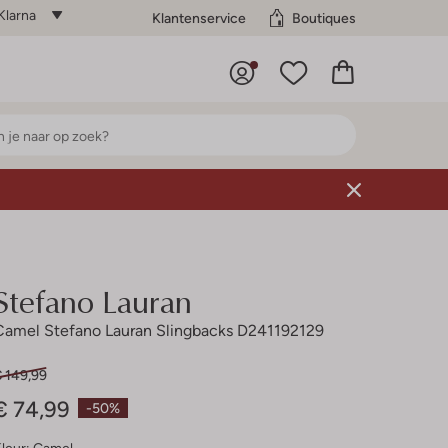
Klarna
Klantenservice
Boutiques
Stefano Lauran
Camel Stefano Lauran Slingbacks D241192129
€ 149,99
€ 74,99
-50%