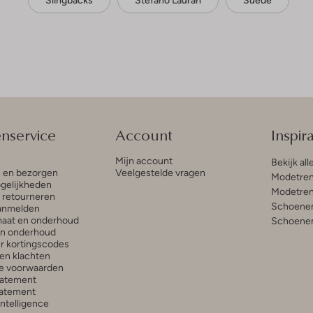
Slingbacks
Stefano Lauran
Suède
enservice
Account
Inspira
Mijn account
Bekijk all
n en bezorgen
Veelgestelde vragen
Modetren
gelijkheden
Modetren
n retourneren
Schoenen
anmelden
aat en onderhoud
Schoenen
en onderhoud
r kortingscodes
en klachten
e voorwaarden
tatement
atement
 Intelligence