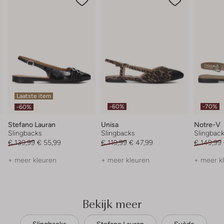
Laatste item
-60%
-70%
-60%
Stefano Lauran
Unisa
Notre-V
Slingbacks
Slingbacks
Slingbac
€ 139,99
€ 55,99
€ 119,99
€ 47,99
€ 149,99
+ meer kleuren
+ meer kleuren
+ meer k
Bekijk meer