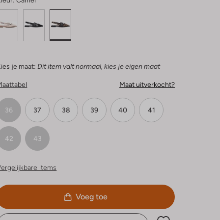
leur:
Camel
ies je maat:
Dit item valt normaal, kies je eigen maat
Maattabel
Maat uitverkocht?
36
37
38
39
40
41
42
43
ergelijkbare items
Voeg toe