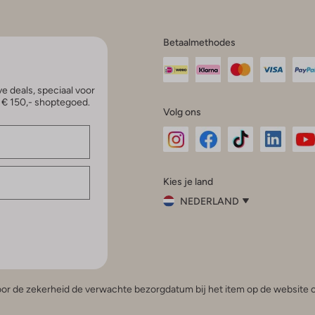
Betaalmethodes
e deals, speciaal voor
p € 150,- shoptegoed.
Volg ons
Omoda
Omoda
Omoda
Omoda
Om
Kies je land
Instagram
Facebook
TikTok
LinkedI
Yo
NEDERLAND
Kies
je
Sluit
land
Nederland
België
(Nederlands)
 voor de zekerheid de verwachte bezorgdatum bij het item op de website o
Belgique
(Français)