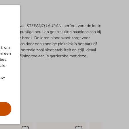
slingbacks van STEFANO LAURAN, perfect voor de lente
enen met puntige neus en gesp sluiten naadloos aan bij
lvolle linnen broek. De leren binnenkant zorgt voor
 je moeiteloos door een zonnige picknick in het park of
rt, om
eidt. De normale zool biedt stabiliteit en stijl, ideaal
om een
vleugje verfijning toe aan je garderobe met deze
ies.
alle
ouw