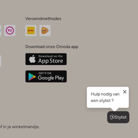
Verzendmethodes
Download onze Omoda app
oda
n
uTube
f in je winkelmandje.