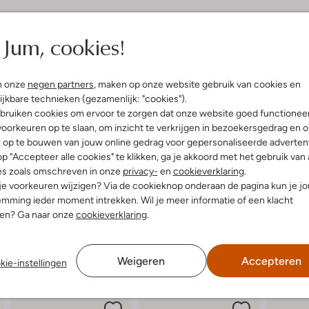
elling & Pasvorm
Omschrijving
Jum, cookies!
l
Ontdek de elegante D241192129 
uitenkant:
Suède
en zomer. Deze camel suède scho
n onze
negen partners
, maken op onze website gebruik van cookies en
innenkant:
Leer
een luchtige zomerjurk of een stij
ijkbare technieken (gezamenlijk: "cookies").
ol:
Rubber
comfort, terwijl de kunststof zool
bruiken cookies om ervoor te zorgen dat onze website goed functionee
g:
Gesp
een middagje terrasjes pakken begel
oorkeuren op te slaan, om inzicht te verkrijgen in bezoekersgedrag en 
latte Zool
voor elke gelegenheid. Voeg een 
l op te bouwen van jouw online gedrag voor gepersonaliseerde advertent
(cm):
1
veelzijdige slingbacks.
p "Accepteer alle cookies" te klikken, ga je akkoord met het gebruik van 
Puntige Neus
es zoals omschreven in onze
privacy-
en
cookieverklaring
.
 je voorkeuren wijzigen? Via de cookieknop onderaan de pagina kun je j
mming ieder moment intrekken. Wil je meer informatie of een klacht
nen? Ga naar onze
cookieverklaring
.
Weigeren
Accepteren
kie-instellingen