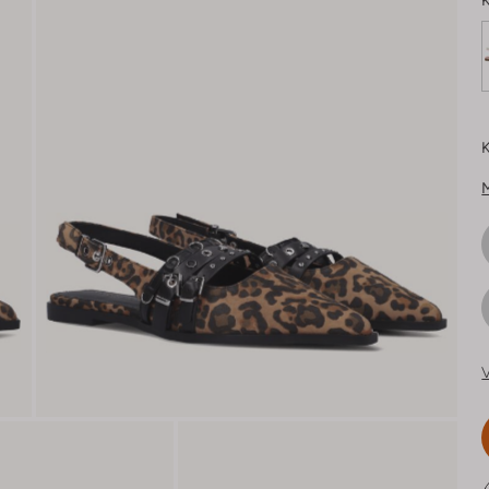
K
K
V