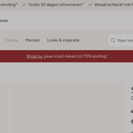
erzending*
Gratis 30 dagen retourneren*
Betaal achteraf met 
eren
Nieuw
Merken
Looks & inspiratie
Shop nu:
jouw must-haves tot 70% korting!