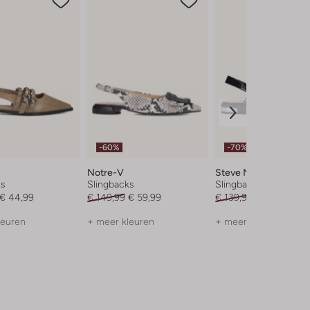
-60%
-70%
Notre-V
Steve Madden
ks
Slingbacks
Slingbacks
€ 44,99
€ 149,99
€ 59,99
€ 139,99
€ 41,99
leuren
+ meer kleuren
+ meer kleuren