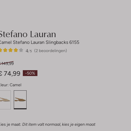
Stefano Lauran
Camel Stefano Lauran Slingbacks 6155
4
2
4
/5
(2 beoordelingen)
Sterren
€ 149,99
€ 74,99
-50%
leur:
Camel
ies je maat:
Dit item valt normaal, kies je eigen maat