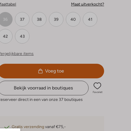
Maattabel
Maat uitverkocht?
36
37
38
39
40
41
42
43
ergelijkbare items
Voeg toe
Bekijk voorraad in boutiques
Favoriet
eserveer direct in een van onze 37 boutiques
Gratis verzending
vanaf €75,-