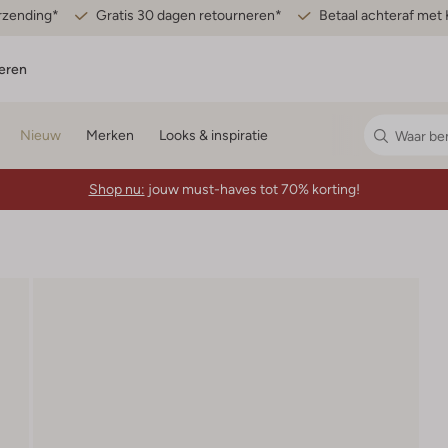
erzending*
Gratis 30 dagen retourneren*
Betaal achteraf met 
eren
Nieuw
Merken
Looks & inspiratie
Shop nu:
jouw must-haves tot 70% korting!