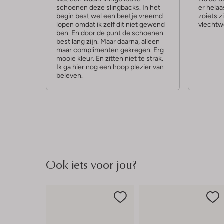
schoenen deze slingbacks. In het
er helaa
r
r
begin best wel een beetje vreemd
zoiets z
r
r
lopen omdat ik zelf dit niet gewend
vlechtw
ben. En door de punt de schoenen
e
e
best lang zijn. Maar daarna, alleen
n
maar complimenten gekregen. Erg
n
mooie kleur. En zitten niet te strak.
Ik ga hier nog een hoop plezier van
beleven.
Ook iets voor jou?