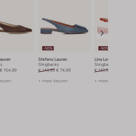
-50%
-50%
Lauran
Stefano Lauran
Lina Locchi
ks
Slingbacks
Slingbacks
€ 104,99
€ 149,99
€ 74,99
€ 139,99
€ 69,99
leuren
+ meer kleuren
+ meer kleuren