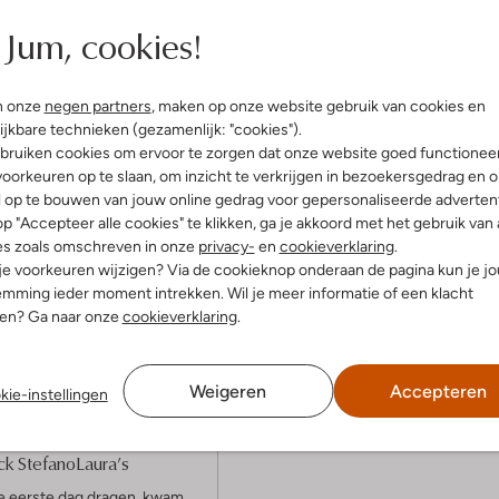
Jum, cookies!
n onze
negen partners
, maken op onze website gebruik van cookies en
ijkbare technieken (gezamenlijk: "cookies").
bruiken cookies om ervoor te zorgen dat onze website goed functionee
oorkeuren op te slaan, om inzicht te verkrijgen in bezoekersgedrag en 
l op te bouwen van jouw online gedrag voor gepersonaliseerde advertent
p "Accepteer alle cookies" te klikken, ga je akkoord met het gebruik van 
Product informatie
es zoals omschreven in onze
privacy-
en
cookieverklaring
.
 je voorkeuren wijzigen? Via de cookieknop onderaan de pagina kun je j
mming ieder moment intrekken. Wil je meer informatie of een klacht
nen? Ga naar onze
cookieverklaring
.
Weigeren
Accepteren
kie-instellingen
(3)
i 2025
door Anita
ck StefanoLaura’s
e eerste dag dragen, kwam