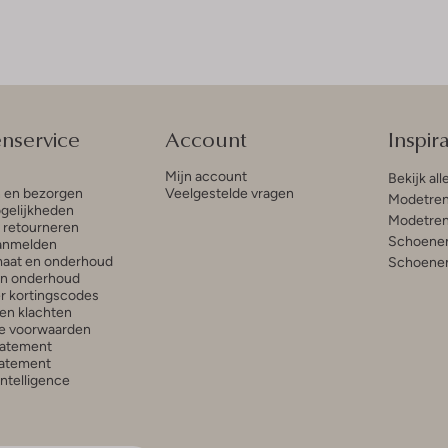
enservice
Account
Inspira
Mijn account
Bekijk all
n en bezorgen
Veelgestelde vragen
Modetren
gelijkheden
Modetren
n retourneren
Schoenen
anmelden
aat en onderhoud
Schoenen
en onderhoud
r kortingscodes
en klachten
e voorwaarden
tatement
atement
 Intelligence