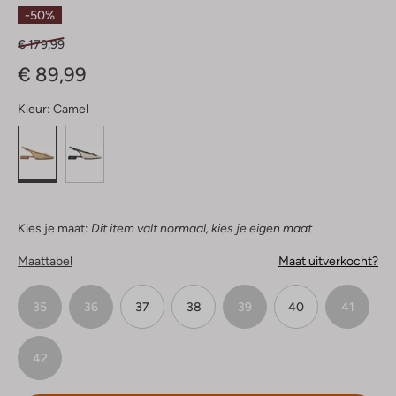
Sterren
-50%
€ 179,99
€ 89,99
Kleur:
Camel
Kies je maat:
Dit item valt normaal, kies je eigen maat
Maattabel
Maat uitverkocht?
35
36
37
38
39
40
41
42