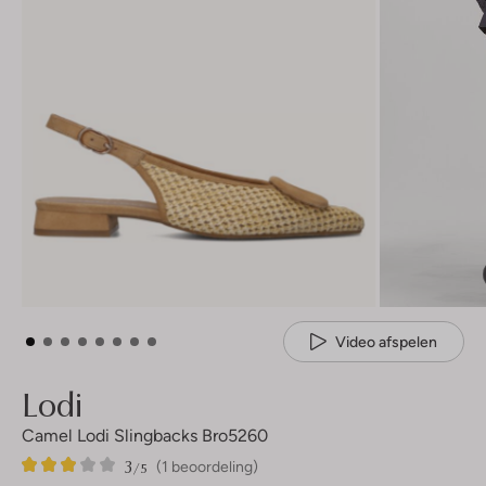
Video afspelen
Lodi
Camel Lodi Slingbacks Bro5260
3
1
3
/5
(1 beoordeling)