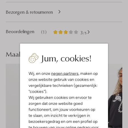
Bezorgen & retourneren
1
3
Beoordelingen
(1)
3
/5
Sterren
Maak je
look compleet
Jum, cookies!
Wij, en onze
negen partners
, maken op
onze website gebruik van cookies en
vergelijkbare technieken (gezamenlijk:
"cookies").
Wij gebruiken cookies om ervoor te
zorgen dat onze website goed
functioneert, om jouw voorkeuren op
te slaan, om inzicht te verkrijgen in
bezoekersgedrag en om een profiel op
te bouwen van jouw online gedrag voor