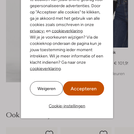
gepersonaliseerde advertenties. Door
op "Accepteer alle cookies" te klikken,
ga je akkoord met het gebruik van alle
cookies zoals omschreven in onze
privacy-
en
cookieverklaring
.
Wil je je voorkeuren wijzigen? Via de
cookieknop onderaan de pagina kun je
-60%
jouw toestemming ieder moment
Antik Batik
intrekken. Wil je meer informatie of een
Blouse
klacht indienen? Ga naar onze
€ 254,99
€ 101,99
cookieverklaring
.
+ meer kleuren
Ontdek de look
Accepteren
Weigeren
Cookie-instellingen
Ook iets voor jou?