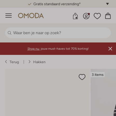
Gratis standaard verzending*
Menu
Shop nu:
jouw must-haves tot 70% korting!
Terug
Hakken
3 items