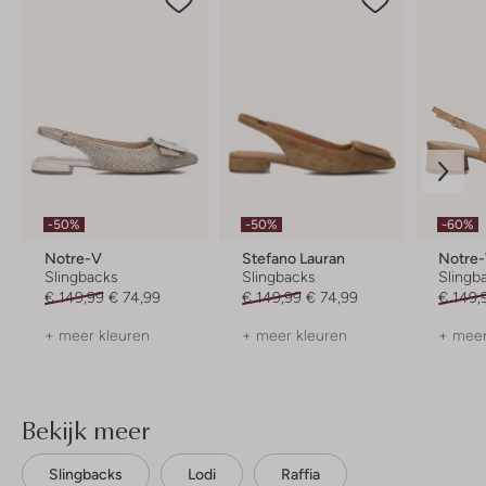
-50%
-50%
-60%
Notre-V
Stefano Lauran
Notre
Slingbacks
Slingbacks
Slingb
€ 149,99
€ 74,99
€ 149,99
€ 74,99
€ 149,
+ meer kleuren
+ meer kleuren
+ meer
Bekijk meer
Slingbacks
Lodi
Raffia