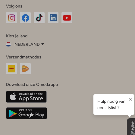
Volg ons
Omoda
Omoda
Omoda
Omoda
Omoda
Kies je land
Instagram
Facebook
TikTok
LinkedIn
YouTube
NEDERLAND
Kies
Verzendmethodes
je
Sluit
land
Nederland
België
(Nederlands)
Download onze Omoda app
Belgique
(Français)
Deutschland