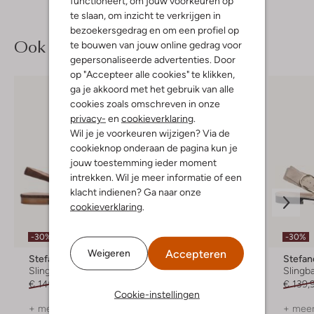
functioneert, om jouw voorkeuren op
te slaan, om inzicht te verkrijgen in
bezoekersgedrag en om een profiel op
Ook iets voor jou?
te bouwen van jouw online gedrag voor
gepersonaliseerde advertenties. Door
op "Accepteer alle cookies" te klikken,
ga je akkoord met het gebruik van alle
cookies zoals omschreven in onze
privacy-
en
cookieverklaring
.
Wil je je voorkeuren wijzigen? Via de
cookieknop onderaan de pagina kun je
jouw toestemming ieder moment
intrekken. Wil je meer informatie of een
klacht indienen? Ga naar onze
cookieverklaring
.
-30%
-30%
-30%
Accepteren
Weigeren
Stefano Lauran
Via Vai
Stefan
Slingbacks
Slingbacks
Slingb
€ 149,99
€ 104,99
€ 159,99
€ 111,99
€ 139,
Cookie-instellingen
+ meer kleuren
+ meer kleuren
+ meer