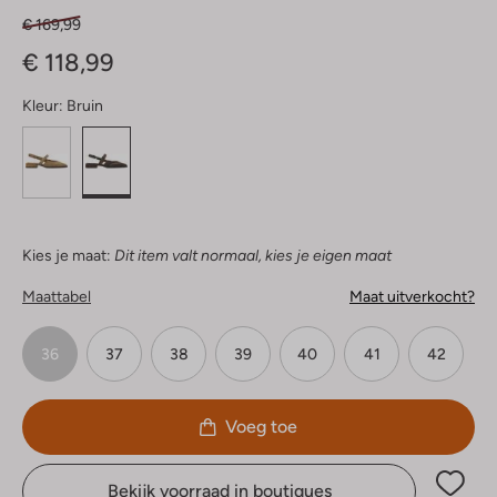
€ 169,99
€ 118,99
Kleur:
Bruin
Kies je maat:
Dit item valt normaal, kies je eigen maat
Maattabel
Maat uitverkocht?
36
37
38
39
40
41
42
Voeg toe
Bekijk voorraad in boutiques