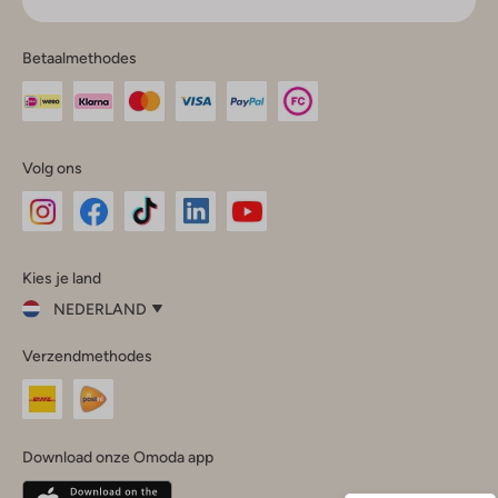
Betaalmethodes
Volg ons
Omoda
Omoda
Omoda
Omoda
Omoda
Kies je land
Instagram
Facebook
TikTok
LinkedIn
YouTube
NEDERLAND
Kies
Verzendmethodes
je
Sluit
land
Nederland
België
(Nederlands)
Download onze Omoda app
Belgique
(Français)