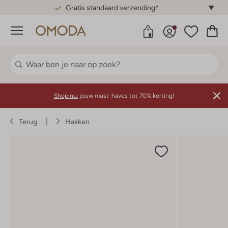
Gratis standaard verzending*
Menu
Shop nu:
jouw must-haves tot 70% korting!
Terug
Hakken