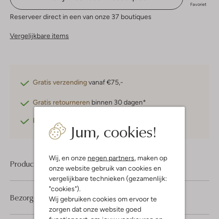
Favoriet
Reserveer direct in een van onze 37 boutiques
Vergelijkbare items
Gratis verzending
vanaf €75,-
Gratis retourneren
binnen 30 dagen*
Betaal achteraf
met Klarna
Jum, cookies!
Wij, en onze
negen partners
, maken op
Product informatie
onze website gebruik van cookies en
vergelijkbare technieken (gezamenlijk:
"cookies").
Bezorgen & retourneren
Wij gebruiken cookies om ervoor te
zorgen dat onze website goed