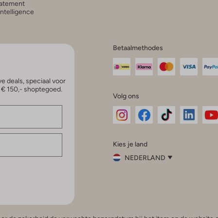
atement
 Intelligence
Betaalmethodes
e deals, speciaal voor
p € 150,- shoptegoed.
Volg ons
Omoda
Omoda
Omoda
Omoda
Om
Kies je land
Instagram
Facebook
TikTok
LinkedI
Yo
NEDERLAND
Kies
je
Sluit
land
Nederland
België
(Nederlands)