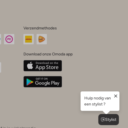
Verzendmethodes
Download onze Omoda app
oda
n
uTube