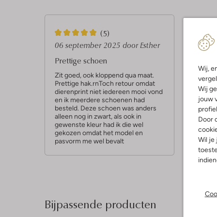
5
(5)
S
06 september 2025
door Esther
t
Prettige schoen
Wij, e
e
Zit goed, ook kloppend qua maat.
vergel
Prettige hak.rnToch retour omdat
r
Wij ge
dierenprint niet iedereen mooi vond
r
jouw v
en ik meerdere schoenen had
besteld. Deze schoen was anders
profie
e
alleen nog in zwart, als ook in
Door o
n
gewenste kleur had ik die wel
cooki
gekozen omdat het model en
Wil je
pasvorm me wel bevalt
toeste
indie
Coo
Bijpassende producten