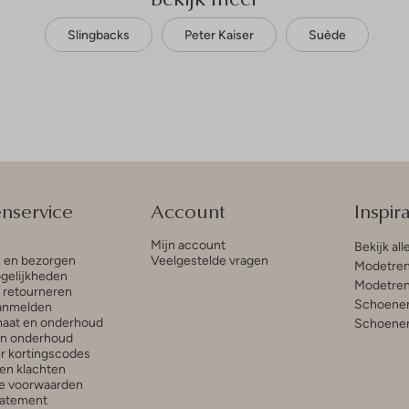
Slingbacks
Peter Kaiser
Suède
enservice
Account
Inspira
Mijn account
Bekijk all
n en bezorgen
Veelgestelde vragen
Modetren
gelijkheden
Modetren
n retourneren
Schoenen
anmelden
aat en onderhoud
Schoenen
en onderhoud
r kortingscodes
en klachten
e voorwaarden
tatement