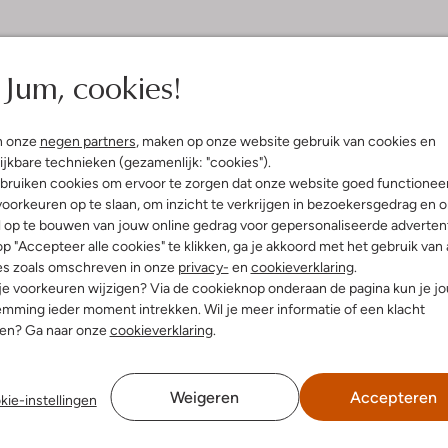
Jum, cookies!
n onze
negen partners
, maken op onze website gebruik van cookies en
ijkbare technieken (gezamenlijk: "cookies").
bruiken cookies om ervoor te zorgen dat onze website goed functionee
oorkeuren op te slaan, om inzicht te verkrijgen in bezoekersgedrag en 
l op te bouwen van jouw online gedrag voor gepersonaliseerde advertent
p "Accepteer alle cookies" te klikken, ga je akkoord met het gebruik van 
es zoals omschreven in onze
privacy-
en
cookieverklaring
.
 je voorkeuren wijzigen? Via de cookieknop onderaan de pagina kun je j
mming ieder moment intrekken. Wil je meer informatie of een klacht
nen? Ga naar onze
cookieverklaring
.
Weigeren
Accepteren
kie-instellingen