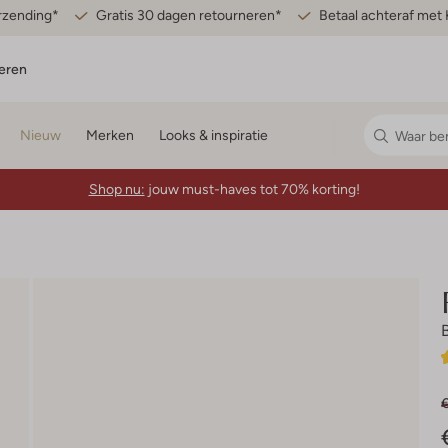
erzending*
Gratis 30 dagen retourneren*
Betaal achteraf met 
eren
Nieuw
Merken
Looks & inspiratie
Shop nu:
jouw must-haves tot 70% korting!
€