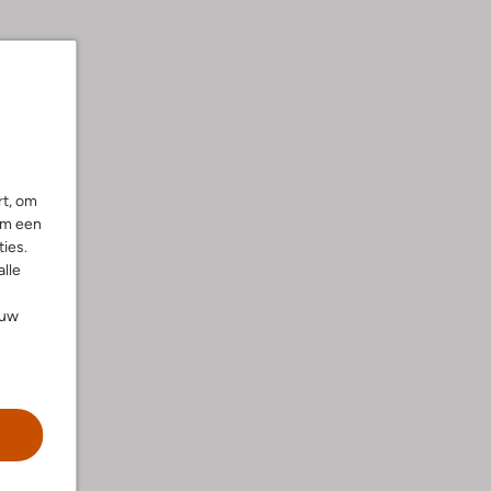
rt, om
om een
ies.
alle
ouw