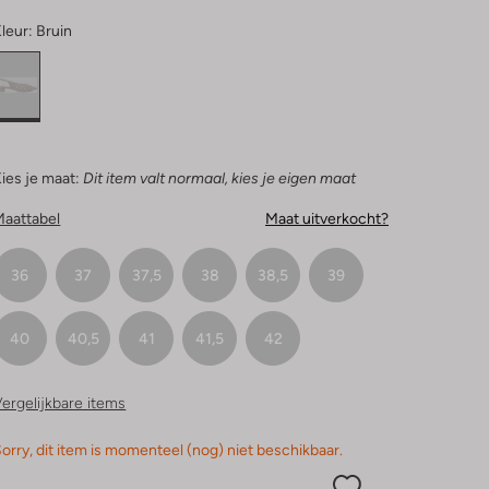
leur:
Bruin
ies je maat:
Dit item valt normaal, kies je eigen maat
Maattabel
Maat uitverkocht?
36
37
37,5
38
38,5
39
40
40,5
41
41,5
42
ergelijkbare items
orry, dit item is momenteel (nog) niet beschikbaar.