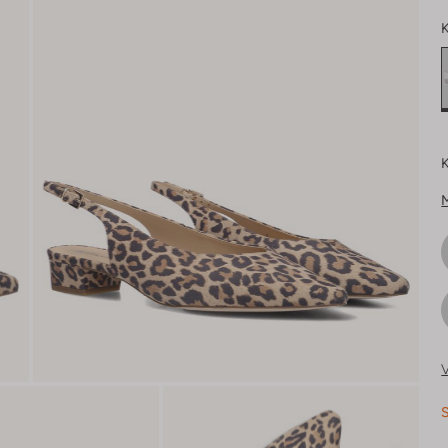
K
K
V
S