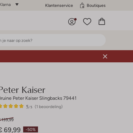
Klarna
Klantenservice
Boutiques
Peter Kaiser
Bruine Peter Kaiser Slingbacks 79441
5
1
5
/5
(1 beoordeling)
Sterren
 139,99
€ 69,99
-50%