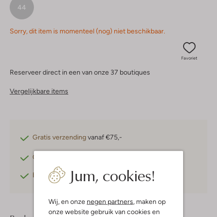
44
Sorry, dit item is momenteel (nog) niet beschikbaar.
Favoriet
Reserveer direct in een van onze 37 boutiques
Vergelijkbare items
Gratis verzending
vanaf €75,-
Gratis retourneren
binnen 30 dagen*
Jum, cookies!
Betaal achteraf
met Klarna
Wij, en onze
negen partners
, maken op
onze website gebruik van cookies en