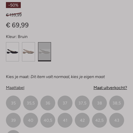
Sterren
-50%
€ 139,99
€ 69,99
Kleur:
Bruin
Kies je maat:
Dit item valt normaal, kies je eigen maat
Maattabel
Maat uitverkocht?
35
35,5
36
37
37,5
38
38,5
39
40
40,5
41
42
42,5
43