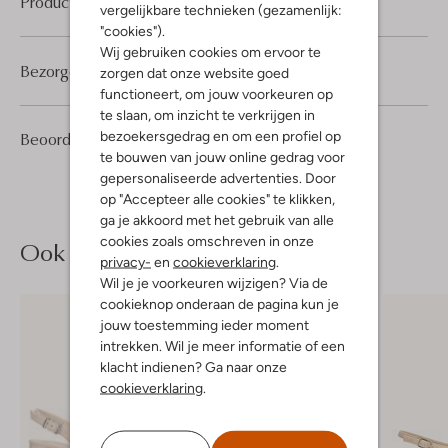
Product informatie
vergelijkbare technieken (gezamenlijk:
"cookies").
Wij gebruiken cookies om ervoor te
Bezorgen & retourneren
zorgen dat onze website goed
functioneert, om jouw voorkeuren op
te slaan, om inzicht te verkrijgen in
1
5
bezoekersgedrag en om een profiel op
Beoordelingen
(1)
5
/5
Sterren
te bouwen van jouw online gedrag voor
gepersonaliseerde advertenties. Door
op "Accepteer alle cookies" te klikken,
ga je akkoord met het gebruik van alle
cookies zoals omschreven in onze
Ook iets voor jou?
privacy-
en
cookieverklaring
.
Wil je je voorkeuren wijzigen? Via de
cookieknop onderaan de pagina kun je
jouw toestemming ieder moment
intrekken. Wil je meer informatie of een
klacht indienen? Ga naar onze
cookieverklaring
.