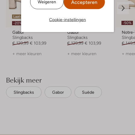
Accepteren
Weigeren
Laatste item
Cookie-instellingen
-20%
-50%
-20%
Gabor
Gabor
Notre
Slingbacks
Slingbacks
Slingb
€ 129,99
€ 103,99
€ 129,99
€ 103,99
€ 149,
+ meer kleuren
+ meer kleuren
+ meer
Bekijk meer
Slingbacks
Gabor
Suède