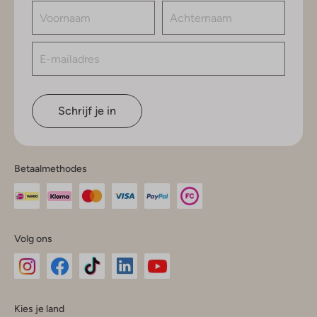
Schrijf je in
Betaalmethodes
Volg ons
Omoda
Omoda
Omoda
Omoda
Omoda
Kies je land
Instagram
Facebook
TikTok
LinkedIn
YouTube