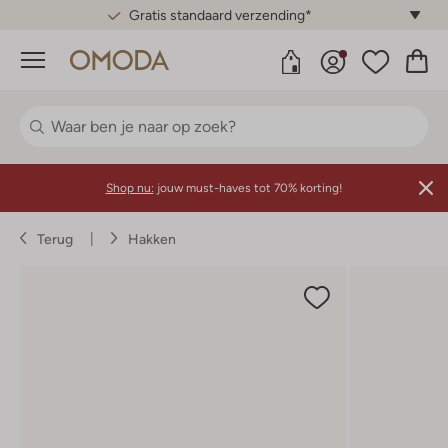
Gratis standaard verzending*
Menu
Shop nu:
jouw must-haves tot 70% korting!
Terug
Hakken