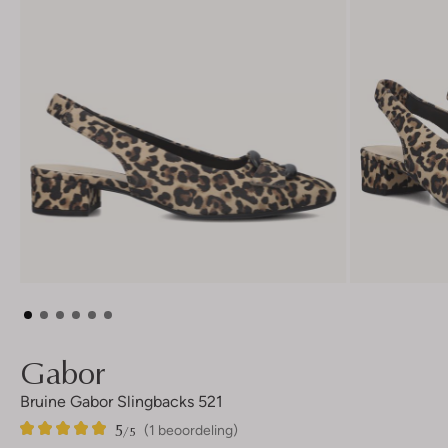
Gabor
Bruine Gabor Slingbacks 521
5
1
5
/5
(1 beoordeling)