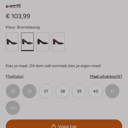
€ 129,99
€ 103,99
Kleur:
Bronskleurig
Kies je maat:
Dit item valt normaal, kies je eigen maat
Maattabel
Maat uitverkocht?
35
36
37
38
39
40
41
42
Voeg toe