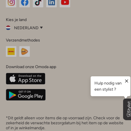
Omoda
Omoda
Omoda
Omoda
Omoda
Kies je land
Instagram
Facebook
TikTok
LinkedIn
YouTube
NEDERLAND
Kies
Verzendmethodes
je
Sluit
land
Nederland
België
(Nederlands)
Download onze Omoda app
Belgique
(Français)
Deutschland
*Dit geldt alleen voor items die op voorraad zijn. Check voor de
zekerheid de verwachte bezorgdatum bij het item op de website
of in je winkelmandje.