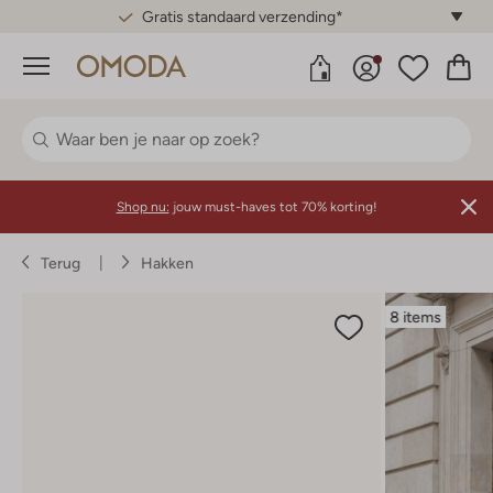
Gratis standaard verzending*
Menu
Shop nu:
jouw must-haves tot 70% korting!
Terug
Hakken
8 items