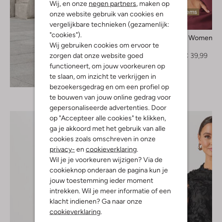
Wij, en onze
negen partners
, maken op
Laatste items
onze website gebruik van cookies en
-50%
vergelijkbare technieken (gezamenlijk:
"cookies").
Selected Women
Wij gebruiken cookies om ervoor te
Top
zorgen dat onze website goed
€ 79,99
€ 39,99
functioneert, om jouw voorkeuren op
te slaan, om inzicht te verkrijgen in
Ontdek de look
bezoekersgedrag en om een profiel op
te bouwen van jouw online gedrag voor
gepersonaliseerde advertenties. Door
op "Accepteer alle cookies" te klikken,
ga je akkoord met het gebruik van alle
cookies zoals omschreven in onze
privacy-
en
cookieverklaring
.
Wil je je voorkeuren wijzigen? Via de
cookieknop onderaan de pagina kun je
jouw toestemming ieder moment
intrekken. Wil je meer informatie of een
klacht indienen? Ga naar onze
cookieverklaring
.