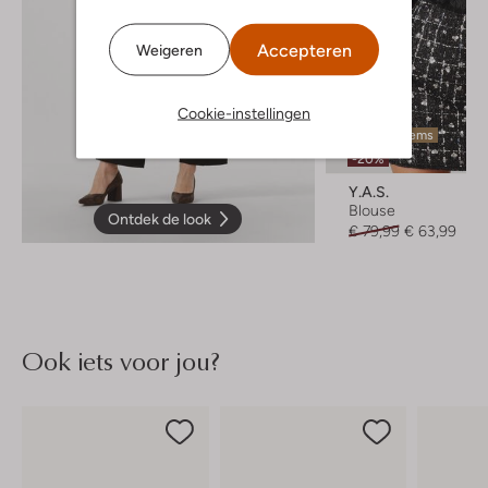
Accepteren
Weigeren
Cookie-instellingen
Laatste items
-20%
Y.a.s.
Blouse
Ontdek de look
€ 79,99
€ 63,99
Ook iets voor jou?