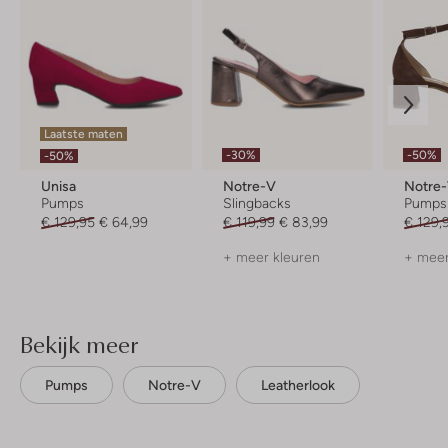
Laatste maten
-30%
-50%
-50%
Unisa
Notre-V
Notre
Pumps
Slingbacks
Pumps
€ 129,95
€ 64,99
€ 119,99
€ 83,99
€ 129,
+ meer kleuren
+ meer
Bekijk meer
Pumps
Notre-V
Leatherlook