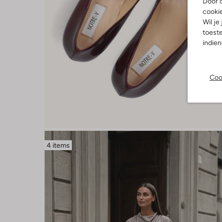
Door o
cooki
Wil je
toeste
indie
Coo
4 items