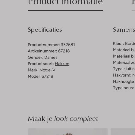
Product informatie
Specificaties
Samenst
Kleur:
Bord
Productnummer:
332681
Materiaal b
Artikelnummer:
67218
Materiaal b
Gender:
Dames
Materiaal zo
Productsoort:
Hakken
Type sluitin
Merk:
Notre-V
Hakvorm:
N
Model:
67218
Hakhoogte 
Type neus:
Maak je
look compleet