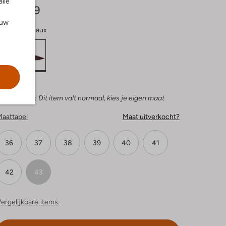
alle
€ 149,99
ouw
leur:
Bordeaux
ies je maat:
Dit item valt normaal, kies je eigen maat
Maattabel
Maat uitverkocht?
36
37
38
39
40
41
42
43
ergelijkbare items