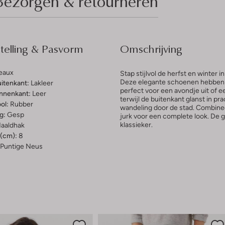
Bezorgen & retourneren
elling & Pasvorm
Omschrijving
eaux
Stap stijlvol de herfst en winte
Deze elegante schoenen hebben e
uitenkant:
Lakleer
perfect voor een avondje uit of e
innenkant:
Leer
terwijl de buitenkant glanst in pr
ol:
Rubber
wandeling door de stad. Combinee
g:
Gesp
jurk voor een complete look. De ge
klassieker.
aaldhak
(cm):
8
Puntige Neus