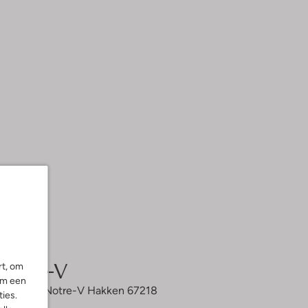
Notre-V
rt, om
om een
Bordeaux Notre-V Hakken 67218
ies.