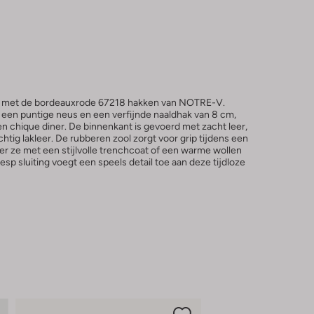
r in met de bordeauxrode 67218 hakken van NOTRE-V.
en puntige neus en een verfijnde naaldhak van 8 cm,
en chique diner. De binnenkant is gevoerd met zacht leer,
achtig lakleer. De rubberen zool zorgt voor grip tijdens een
r ze met een stijlvolle trenchcoat of een warme wollen
sp sluiting voegt een speels detail toe aan deze tijdloze