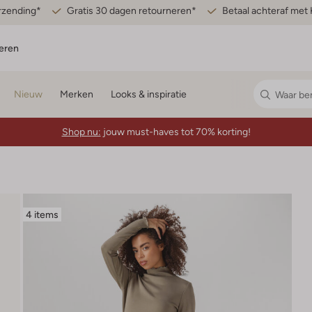
erzending*
Gratis 30 dagen retourneren*
Betaal achteraf met 
eren
Nieuw
Merken
Looks & inspiratie
Shop nu:
jouw must-haves tot 70% korting!
4 items