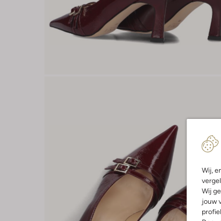
Wij, e
vergel
Wij ge
jouw v
profie