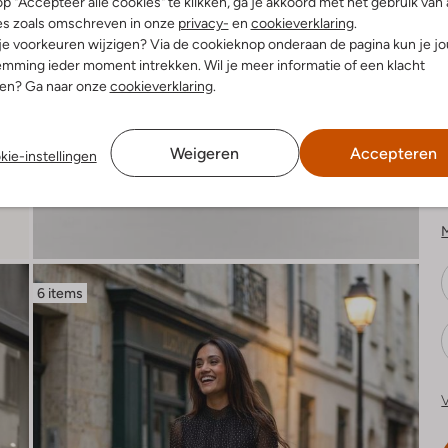
p "Accepteer alle cookies" te klikken, ga je akkoord met het gebruik van 
es zoals omschreven in onze
privacy-
en
cookieverklaring
.
 je voorkeuren wijzigen? Via de cookieknop onderaan de pagina kun je j
K
mming ieder moment intrekken. Wil je meer informatie of een klacht
nen? Ga naar onze
cookieverklaring
.
Weigeren
Accepteren
kie-instellingen
K
6 items
V