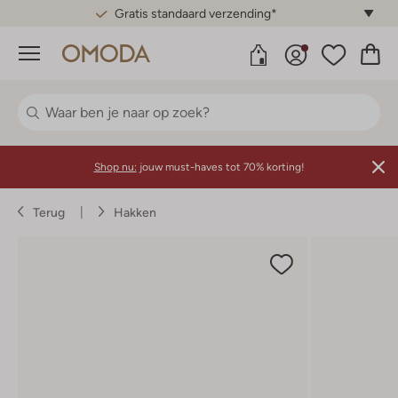
Gratis standaard verzending*
Menu
Shop nu:
jouw must-haves tot 70% korting!
Terug
Hakken