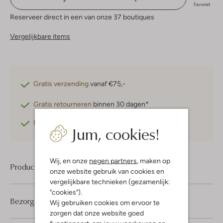
Favoriet
Reserveer direct in een van onze 37 boutiques
Vergelijkbare items
Gratis verzending
vanaf €75,-
Gratis retourneren
binnen 30 dagen*
Betaal achteraf
met Klarna
Jum, cookies!
Wij, en onze
negen partners
, maken op
Product informatie
onze website gebruik van cookies en
vergelijkbare technieken (gezamenlijk:
"cookies").
Bezorgen & retourneren
Wij gebruiken cookies om ervoor te
zorgen dat onze website goed