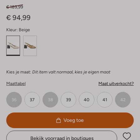
€ 189,99
€ 94,99
Kleur:
Beige
Kies je maat:
Dit item valt normaal, kies je eigen maat
Maattabel
Maat uitverkocht?
36
37
38
39
40
41
42
Voeg toe
Bekijk voorraad in boutiques