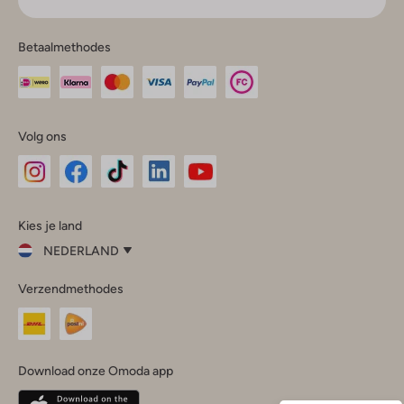
Betaalmethodes
Volg ons
Omoda
Omoda
Omoda
Omoda
Omoda
Kies je land
Instagram
Facebook
TikTok
LinkedIn
YouTube
NEDERLAND
Kies
Verzendmethodes
je
Sluit
land
Nederland
België
(Nederlands)
Download onze Omoda app
Belgique
(Français)