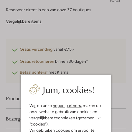
Favoriet
Reserveer direct in een van onze 37 boutiques
Vergelijkbare items
Gratis verzending
vanaf €75,-
Gratis retourneren
binnen 30 dagen*
Betaal achteraf
met Klarna
Jum, cookies!
Product informatie
Wij, en onze
negen partners
, maken op
onze website gebruik van cookies en
vergelijkbare technieken (gezamenlijk:
Bezorgen & retourneren
"cookies").
Wij gebruiken cookies om ervoor te