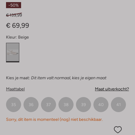
Sterren
-50%
€ 139,99
€ 69,99
Kleur:
Beige
Kies je maat:
Dit item valt normaal, kies je eigen maat
Maattabel
Maat uitverkocht?
35
36
37
38
39
40
41
Sorry, dit item is momenteel (nog) niet beschikbaar.