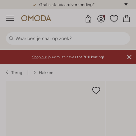
Gratis standaard verzending*
Menu
Shop nu:
jouw must-haves tot 70% korting!
Terug
Hakken