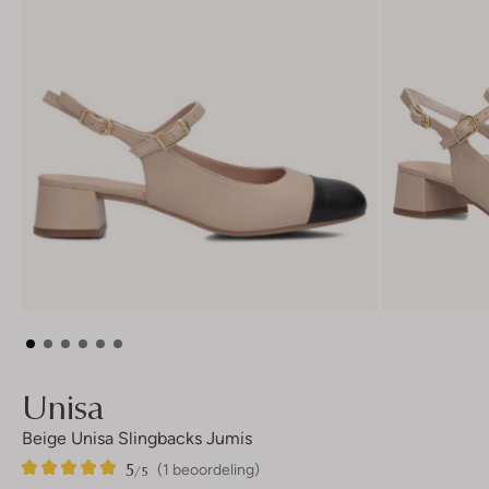
Unisa
Beige Unisa Slingbacks Jumis
5
1
5
/5
(1 beoordeling)