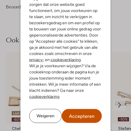
zorgen dat onze website goed
1
5
Beoordelingen
(1)
5
/5
functioneert, om jouw voorkeuren op
Sterren
te slaan, om inzicht te verkrijgen in
bezoekersgedrag en om een profiel op
te bouwen van jouw online gedrag voor
gepersonaliseerde advertenties. Door
Ook iets voor jou?
op "Accepteer alle cookies" te klikken,
ga je akkoord met het gebruik van alle
cookies zoals omschreven in onze
privacy-
en
cookieverklaring
.
Wil je je voorkeuren wijzigen? Via de
cookieknop onderaan de pagina kun je
jouw toestemming ieder moment
intrekken. Wil je meer informatie of een
klacht indienen? Ga naar onze
cookieverklaring
.
Laatste item
Accepteren
Weigeren
-50%
-50%
-60%
Ctwlk
Unisa
Stefan