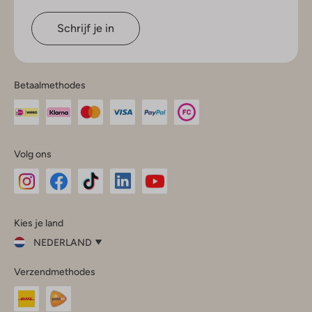
Schrijf je in
Betaalmethodes
Volg ons
Omoda
Omoda
Omoda
Omoda
Omoda
Kies je land
Instagram
Facebook
TikTok
LinkedIn
YouTube
NEDERLAND
Kies
Verzendmethodes
je
Sluit
land
Nederland