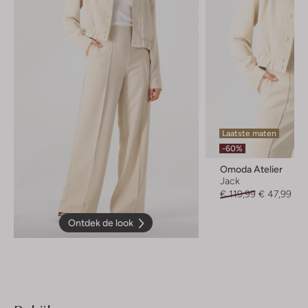
Laatste maten
-60%
Omoda Atelier
Jack
€ 119,99
€ 47,99
Ontdek de look