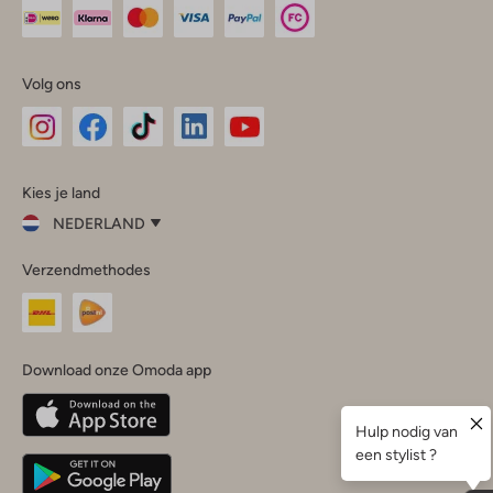
Volg ons
Omoda
Omoda
Omoda
Omoda
Omoda
Kies je land
Instagram
Facebook
TikTok
LinkedIn
YouTube
NEDERLAND
Kies
Verzendmethodes
je
Sluit
land
Nederland
België
(Nederlands)
Download onze Omoda app
Belgique
(Français)
Deutschland