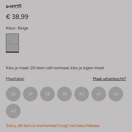
€ 129,99
€ 38,99
Kleur:
Beige
Kies je maat:
Dit item valt normaal, kies je eigen maat
Maattabel
Maat uitverkocht?
36
37
38
39
40
41
42
43
Sorry, dit item is momenteel (nog) niet beschikbaar.