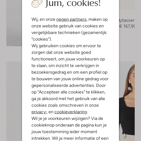
Jum, cookies!
-40%
Furla
Wij, en onze
negen partners
, maken op
Crossbodytassen
onze website gebruik van cookies en
€ 279,99
€ 167,99
vergelijkbare technieken (gezamenlijk:
"cookies").
Ontdek de look
Wij gebruiken cookies om ervoor te
zorgen dat onze website goed
functioneert, om jouw voorkeuren op
te slaan, om inzicht te verkrijgen in
bezoekersgedrag en om een profiel op
te bouwen van jouw online gedrag voor
gepersonaliseerde advertenties. Door
op "Accepteer alle cookies" te klikken,
ga je akkoord met het gebruik van alle
cookies zoals omschreven in onze
privacy-
en
cookieverklaring
.
Wil je je voorkeuren wijzigen? Via de
cookieknop onderaan de pagina kun je
jouw toestemming ieder moment
intrekken. Wil je meer informatie of een