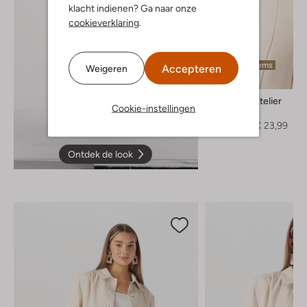
klacht indienen? Ga naar onze
cookieverklaring
.
Laatste items
Accepteren
Weigeren
-60%
Omoda Atelier
Cookie-instellingen
Top
€ 59,99
€ 23,99
Ontdek de look