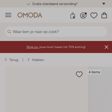
Gratis standaard verzending*
Menu
Shop nu:
jouw must-haves tot 70% korting!
Terug
Hakken
4 items