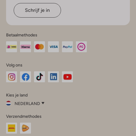
Schrijf je in
Betaalmethodes
Volg ons
Omoda
Omoda
Omoda
Omoda
Omoda
Kies je land
Instagram
Facebook
TikTok
LinkedIn
YouTube
NEDERLAND
Kies
Verzendmethodes
je
Sluit
land
Nederland