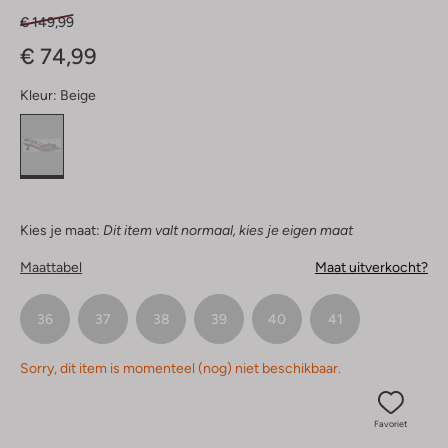
€ 149,99
€ 74,99
Kleur:
Beige
Kies je maat:
Dit item valt normaal, kies je eigen maat
Maattabel
Maat uitverkocht?
36
37
38
39
40
41
Sorry, dit item is momenteel (nog) niet beschikbaar.
Favoriet