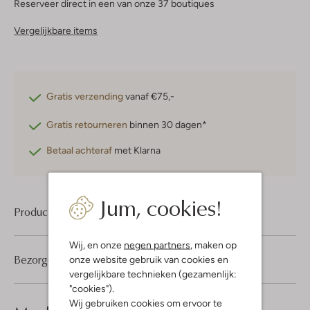
Reserveer direct in een van onze 37 boutiques
Vergelijkbare items
Gratis verzending
vanaf €75,-
Gratis retourneren
binnen 30 dagen*
Betaal achteraf
met Klarna
Jum, cookies!
Product informatie
Wij, en onze
negen partners
, maken op
Bezorgen & retourneren
onze website gebruik van cookies en
vergelijkbare technieken (gezamenlijk:
"cookies").
Wij gebruiken cookies om ervoor te