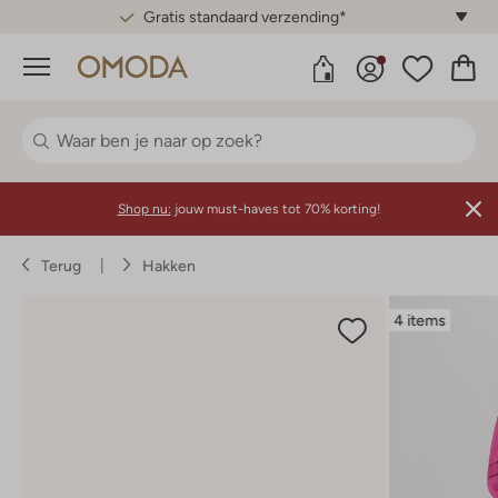
Gratis standaard verzending*
Menu
Shop nu:
jouw must-haves tot 70% korting!
Terug
Hakken
4 items