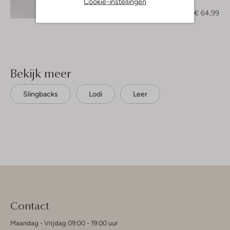
Cookie-instellingen
Mini jurk
Ontdek de look
€ 129,99
€ 64,99
Bekijk meer
Slingbacks
Lodi
Leer
Contact
Maandag - Vrijdag 09:00 - 19:00 uur