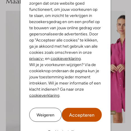
Maak je
look compleet
zorgen dat onze website goed
functioneert, om jouw voorkeuren op
te slaan, om inzicht te verkrijgen in
bezoekersgedrag en om een profiel op
te bouwen van jouw online gedrag voor
gepersonaliseerde advertenties. Door
op "Accepteer alle cookies" te klikken,
ga je akkoord met het gebruik van alle
cookies zoals omschreven in onze
privacy-
en
cookieverklaring
.
Wil je je voorkeuren wijzigen? Via de
cookieknop onderaan de pagina kun je
jouw toestemming ieder moment
intrekken. Wil je meer informatie of een
klacht indienen? Ga naar onze
cookieverklaring
.
Laatste item
Accepteren
Weigeren
-50%
Freebird