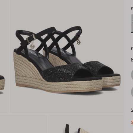
K
K
V
S