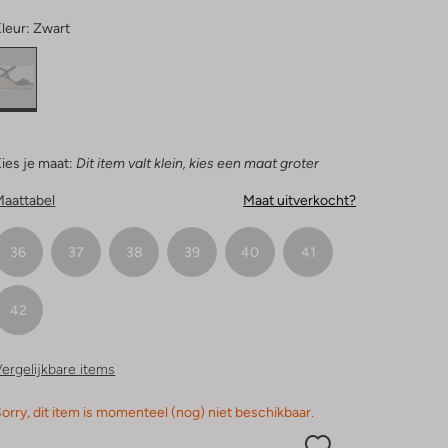
leur:
Zwart
ies je maat:
Dit item valt klein, kies een maat groter
Maattabel
Maat uitverkocht?
36
37
38
39
40
41
42
ergelijkbare items
orry, dit item is momenteel (nog) niet beschikbaar.