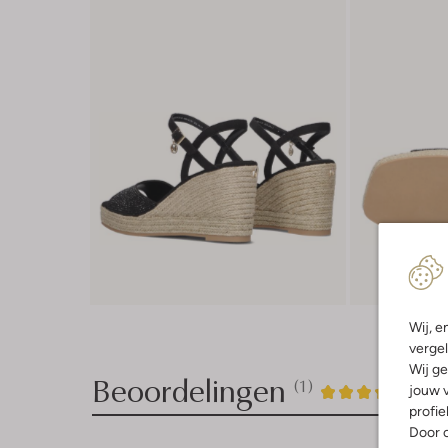
Wij, e
vergel
Wij ge
Beoordelingen
(1)
1
5
jouw v
5
/5
profie
Sterren
Door o