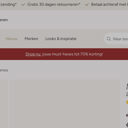
erzending*
Gratis 30 dagen retourneren*
Betaal achteraf met 
eren
Nieuw
Merken
Looks & inspiratie
Shop nu:
jouw must-haves tot 70% korting!
Dames