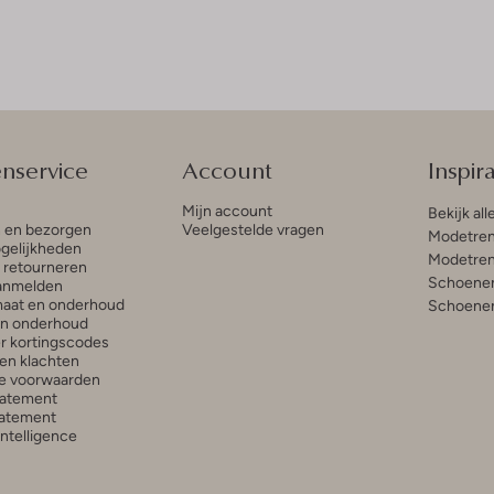
enservice
Account
Inspira
Mijn account
Bekijk all
n en bezorgen
Veelgestelde vragen
Modetren
gelijkheden
Modetren
n retourneren
Schoenen
anmelden
aat en onderhoud
Schoenen
en onderhoud
r kortingscodes
en klachten
e voorwaarden
tatement
atement
 Intelligence