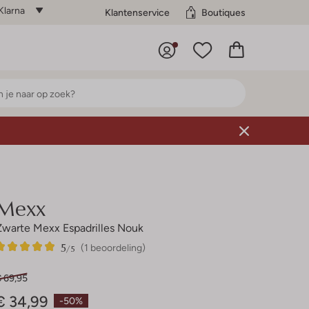
Klarna
Klantenservice
Boutiques
Mexx
Zwarte Mexx Espadrilles Nouk
5
1
5
/5
(1 beoordeling)
Sterren
€ 69,95
€ 34,99
-50%