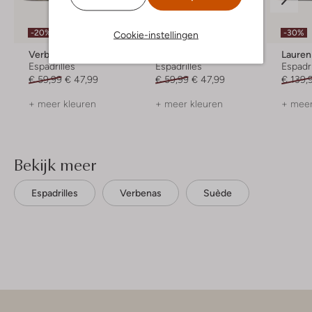
-20%
-20%
-30%
Cookie-instellingen
Verbenas
Verbenas
Lauren
Espadrilles
Espadrilles
Espadri
€ 59,99
€ 47,99
€ 59,99
€ 47,99
€ 139,
+ meer kleuren
+ meer kleuren
+ meer
Bekijk meer
Espadrilles
Verbenas
Suède