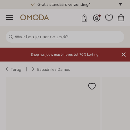
Gratis standaard verzending*
Menu
Shop nu:
jouw must-haves tot 70% korting!
Terug
Espadrilles Dames