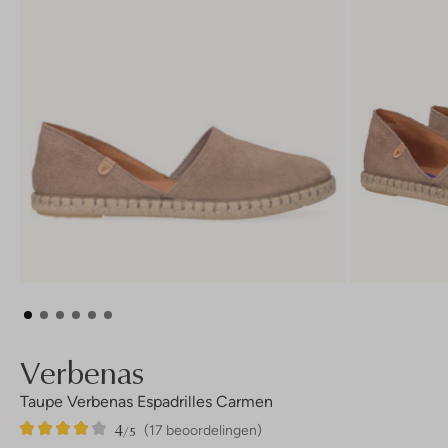
Verbenas
Taupe Verbenas Espadrilles Carmen
4
17
4
/5
(17 beoordelingen)