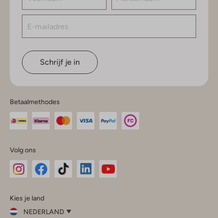
Schrijf je in
Betaalmethodes
Volg ons
Omoda
Omoda
Omoda
Omoda
Omoda
Kies je land
Instagram
Facebook
TikTok
LinkedIn
YouTube
NEDERLAND