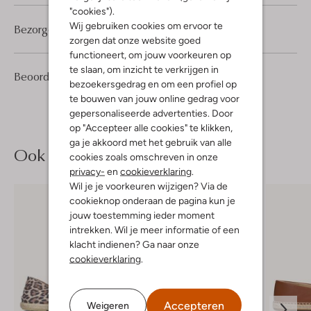
"cookies").
Wij gebruiken cookies om ervoor te
Bezorgen & retourneren
zorgen dat onze website goed
functioneert, om jouw voorkeuren op
te slaan, om inzicht te verkrijgen in
17
4
Beoordelingen
(17)
4
/5
bezoekersgedrag en om een profiel op
Sterren
te bouwen van jouw online gedrag voor
gepersonaliseerde advertenties. Door
op "Accepteer alle cookies" te klikken,
ga je akkoord met het gebruik van alle
Ook iets voor jou?
cookies zoals omschreven in onze
privacy-
en
cookieverklaring
.
Wil je je voorkeuren wijzigen? Via de
cookieknop onderaan de pagina kun je
jouw toestemming ieder moment
intrekken. Wil je meer informatie of een
klacht indienen? Ga naar onze
cookieverklaring
.
Accepteren
Weigeren