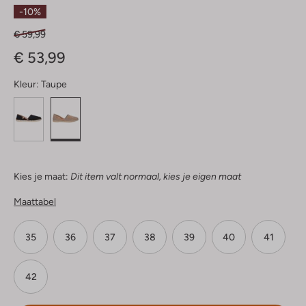
Sterren
-10%
€ 59,99
€ 53,99
Kleur:
Taupe
Kies je maat:
Dit item valt normaal, kies je eigen maat
Maattabel
35
36
37
38
39
40
41
42