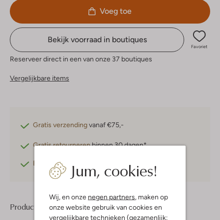
Voeg toe
Bekijk voorraad in boutiques
Favoriet
Reserveer direct in een van onze 37 boutiques
Vergelijkbare items
Gratis verzending
vanaf €75,-
Gratis retourneren
binnen 30 dagen*
Jum, cookies!
Betaal achteraf
met Klarna
Wij, en onze
negen partners
, maken op
Product informatie
onze website gebruik van cookies en
vergelijkbare technieken (gezamenlijk: