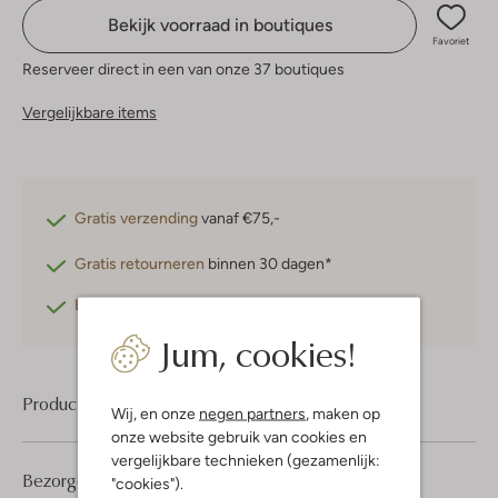
Bekijk voorraad in boutiques
Favoriet
Reserveer direct in een van onze 37 boutiques
Vergelijkbare items
Gratis verzending
vanaf €75,-
Gratis retourneren
binnen 30 dagen*
Betaal achteraf
met Klarna
Jum, cookies!
Product informatie
Wij, en onze
negen partners
, maken op
onze website gebruik van cookies en
vergelijkbare technieken (gezamenlijk:
Bezorgen & retourneren
"cookies").