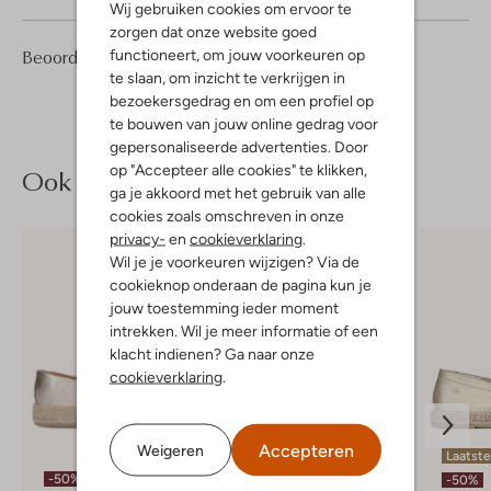
Wij gebruiken cookies om ervoor te
zorgen dat onze website goed
2
4
Beoordelingen
functioneert, om jouw voorkeuren op
(2)
4
/5
Sterren
te slaan, om inzicht te verkrijgen in
bezoekersgedrag en om een profiel op
te bouwen van jouw online gedrag voor
gepersonaliseerde advertenties. Door
op "Accepteer alle cookies" te klikken,
Ook iets voor jou?
ga je akkoord met het gebruik van alle
cookies zoals omschreven in onze
privacy-
en
cookieverklaring
.
Wil je je voorkeuren wijzigen? Via de
cookieknop onderaan de pagina kun je
jouw toestemming ieder moment
intrekken. Wil je meer informatie of een
klacht indienen? Ga naar onze
cookieverklaring
.
Accepteren
Weigeren
Laatst
-50%
-30%
-50%