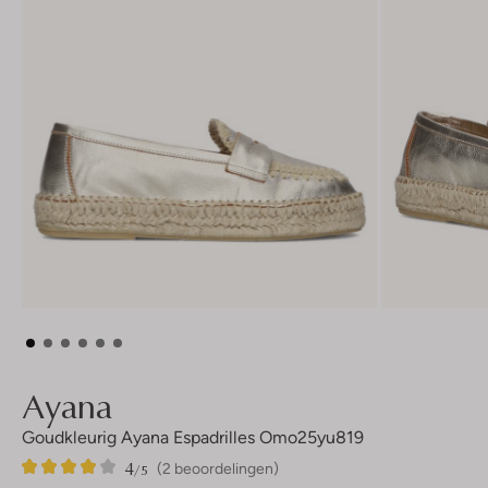
Ayana
Goudkleurig Ayana Espadrilles Omo25yu819
4
2
4
/5
(2 beoordelingen)