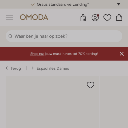
Gratis standaard verzending*
Menu
Shop nu:
jouw must-haves tot 70% korting!
Terug
Espadrilles Dames