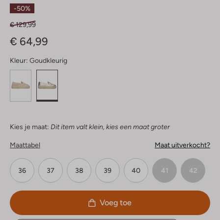
Sterren
-50%
€ 129,99
€ 64,99
Kleur:
Goudkleurig
Kies je maat:
Dit item valt klein, kies een maat groter
Maattabel
Maat uitverkocht?
36
37
38
39
40
41
42
Voeg toe