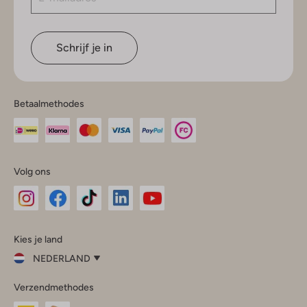
Schrijf je in
Betaalmethodes
Volg ons
Omoda
Omoda
Omoda
Omoda
Omoda
Kies je land
Instagram
Facebook
TikTok
LinkedIn
YouTube
NEDERLAND
Kies
Verzendmethodes
je
Sluit
land