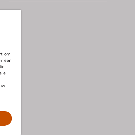
rt, om
om een
ies.
alle
ouw