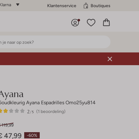
Klarna
Klantenservice
Boutiques
Ayana
Goudkleurig Ayana Espadrilles Omo25yu814
2
1
2
/5
(1 beoordeling)
Sterren
 119,99
€ 47,99
-60%