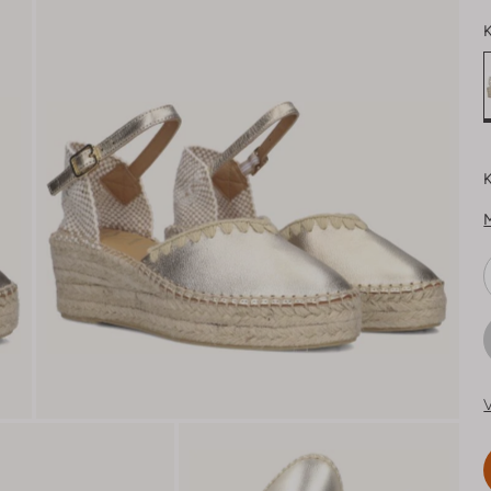
K
K
V