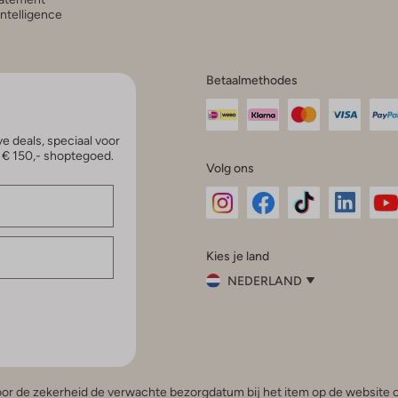
 Intelligence
Betaalmethodes
e deals, speciaal voor
p € 150,- shoptegoed.
Volg ons
Omoda
Omoda
Omoda
Omoda
Om
Kies je land
Instagram
Facebook
TikTok
LinkedI
Yo
NEDERLAND
Kies
je
Sluit
land
Nederland
België
(Nederlands)
 voor de zekerheid de verwachte bezorgdatum bij het item op de website o