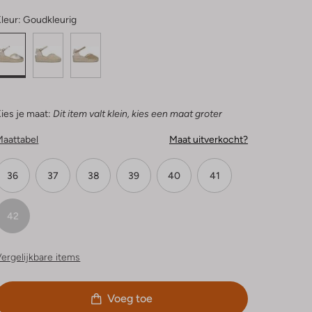
leur:
Goudkleurig
ies je maat:
Dit item valt klein, kies een maat groter
Maattabel
Maat uitverkocht?
36
37
38
39
40
41
42
ergelijkbare items
Voeg toe