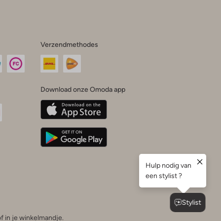
Verzendmethodes
Download onze Omoda app
oda
n
uTube
f in je winkelmandje.