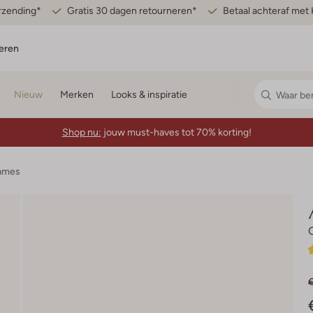
erzending*
Gratis 30 dagen retourneren*
Betaal achteraf met 
eren
Nieuw
Merken
Looks & inspiratie
Shop nu:
jouw must-haves tot 70% korting!
Dames
€