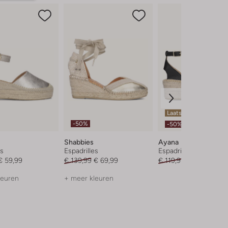
Laatste maten
-50%
-50%
Shabbies
Ayana
es
Espadrilles
Espadrilles
€ 59,99
€ 139,99
€ 69,99
€ 119,95
€ 59,99
leuren
+ meer kleuren