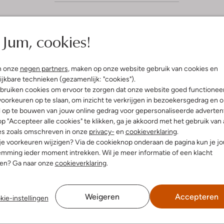
Jum, cookies!
n onze
negen partners
, maken op onze website gebruik van cookies en
ijkbare technieken (gezamenlijk: "cookies").
bruiken cookies om ervoor te zorgen dat onze website goed functionee
oorkeuren op te slaan, om inzicht te verkrijgen in bezoekersgedrag en 
l op te bouwen van jouw online gedrag voor gepersonaliseerde advertent
p "Accepteer alle cookies" te klikken, ga je akkoord met het gebruik van 
es zoals omschreven in onze
privacy-
en
cookieverklaring
.
 je voorkeuren wijzigen? Via de cookieknop onderaan de pagina kun je j
mming ieder moment intrekken. Wil je meer informatie of een klacht
nen? Ga naar onze
cookieverklaring
.
Weigeren
Accepteren
kie-instellingen