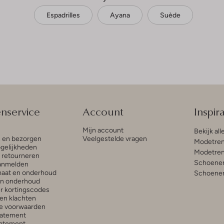
Espadrilles
Ayana
Suède
enservice
Account
Inspira
Mijn account
Bekijk all
n en bezorgen
Veelgestelde vragen
Modetren
gelijkheden
Modetren
n retourneren
Schoenen
anmelden
aat en onderhoud
Schoenen
en onderhoud
r kortingscodes
en klachten
e voorwaarden
tatement
atement