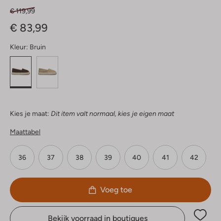
€ 119,99
€ 83,99
Kleur:
Bruin
Kies je maat:
Dit item valt normaal, kies je eigen maat
Maattabel
36
37
38
39
40
41
42
Voeg toe
Bekijk voorraad in boutiques