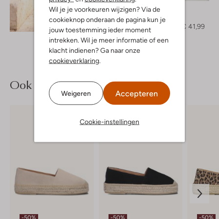
Minus
Wil je je voorkeuren wijzigen? Via de
Top
cookieknop onderaan de pagina kun je
Ontdek de look
€ 69,99
€ 41,99
jouw toestemming ieder moment
intrekken. Wil je meer informatie of een
klacht indienen? Ga naar onze
cookieverklaring
.
Ook iets voor jou?
Accepteren
Weigeren
Cookie-instellingen
-50%
-50%
-50%