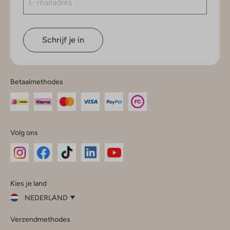
Schrijf je in
Betaalmethodes
Volg ons
Omoda
Omoda
Omoda
Omoda
Omoda
Kies je land
Instagram
Facebook
TikTok
LinkedIn
YouTube
NEDERLAND
Kies
Verzendmethodes
je
Sluit