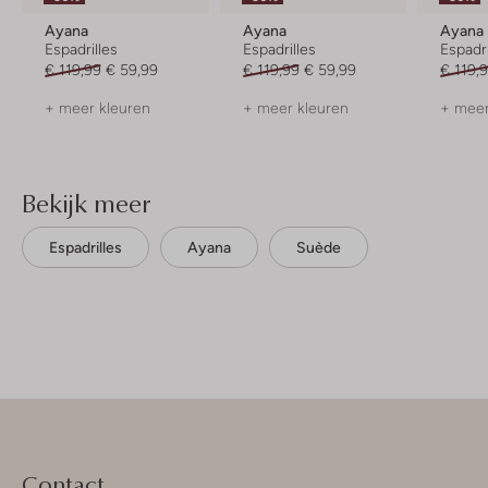
Ayana
Ayana
Ayana
Espadrilles
Espadrilles
Espadri
€ 119,99
€ 59,99
€ 119,99
€ 59,99
€ 119,
+ meer kleuren
+ meer kleuren
+ meer
Bekijk meer
Espadrilles
Ayana
Suède
Contact