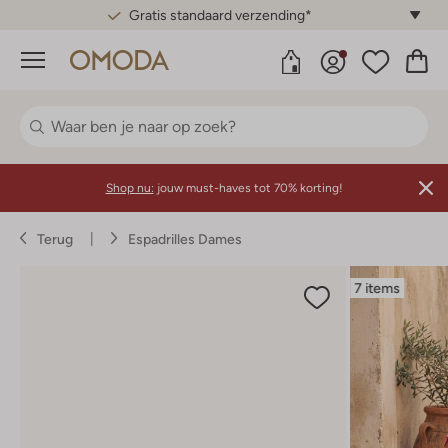
Gratis standaard verzending*
Menu
Shop nu:
jouw must-haves tot 70% korting!
Terug
Espadrilles Dames
7 items