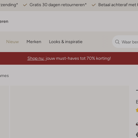
erzending*
Gratis 30 dagen retourneren*
Betaal achteraf met 
eren
Nieuw
Merken
Looks & inspiratie
Shop nu:
jouw must-haves tot 70% korting!
Dames