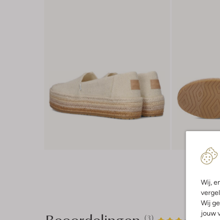
Wij, e
vergel
Wij ge
Beoordelingen
jouw v
(3)