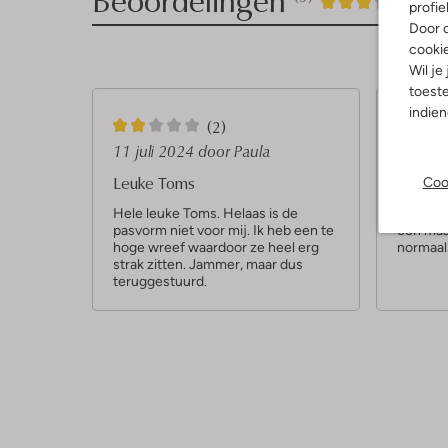
3
3
3
/5
profie
Door o
Sterren
cooki
Wil je
toeste
indie
2
5
(2)
S
S
11 juli 2024
door Paula
02 apri
t
t
Leuke Toms
luchtig
Coo
e
e
Hele leuke Toms. Helaas is de
Heerlijk
pasvorm niet voor mij. Ik heb een te
een maa
r
r
hoge wreef waardoor ze heel erg
normaal
r
r
strak zitten. Jammer, maar dus
teruggestuurd.
e
e
n
n