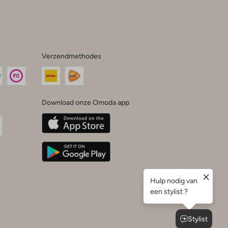
Verzendmethodes
Download onze Omoda app
oda
n
uTube