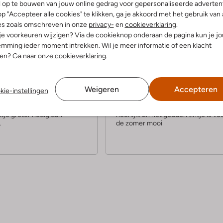
l op te bouwen van jouw online gedrag voor gepersonaliseerde advertent
p "Accepteer alle cookies" te klikken, ga je akkoord met het gebruik van 
es zoals omschreven in onze
privacy-
en
cookieverklaring
.
 je voorkeuren wijzigen? Via de cookieknop onderaan de pagina kun je j
mming ieder moment intrekken. Wil je meer informatie of een klacht
nen? Ga naar onze
cookieverklaring
.
4
(5)
(4)
S
l 2024
door Inge
16 augustus 2023
door Sandra
t
Weigeren
Accepteren
 maar stevig schoentje
Mvr
kie-instellingen
e
 luchtige schoen, ik had wel
Schoenen zitten met blote voeten
tje groter nodig dan
heerlijk. En het gouden tintje is vo
r
.
de zomer mooi
r
e
n