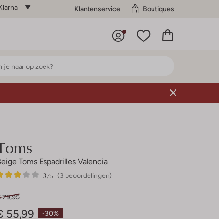
Klarna
Klantenservice
Boutiques
Toms
Beige Toms Espadrilles Valencia
3
3
3
/5
(3 beoordelingen)
Sterren
€ 79,95
€ 55,99
-30%