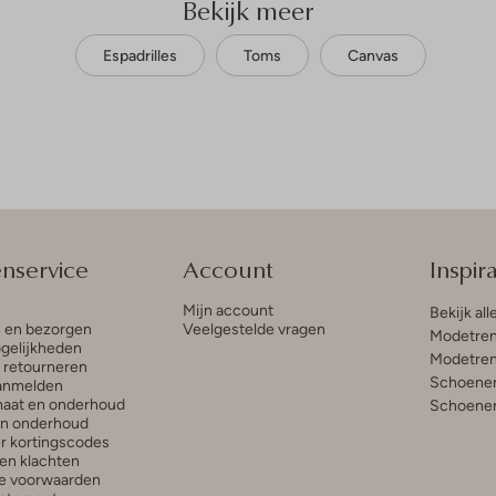
Bekijk meer
Espadrilles
Toms
Canvas
enservice
Account
Inspira
Mijn account
Bekijk all
n en bezorgen
Veelgestelde vragen
Modetren
gelijkheden
Modetren
n retourneren
Schoenen
anmelden
aat en onderhoud
Schoenen
en onderhoud
r kortingscodes
en klachten
e voorwaarden