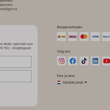
tatement
atement
 Intelligence
Betaalmethodes
e deals, speciaal voor
p € 150,- shoptegoed.
Volg ons
Omoda
Omoda
Omoda
Omoda
Om
Kies je land
Instagram
Facebook
TikTok
LinkedI
Yo
NEDERLAND
Kies
je
Sluit
land
Nederland