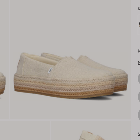
K
K
V