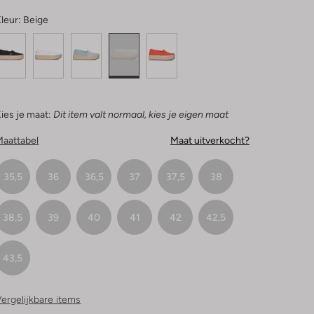
leur:
Beige
ies je maat:
Dit item valt normaal, kies je eigen maat
Maattabel
Maat uitverkocht?
35,5
36
36,5
37
37,5
38
38,5
39
40
41
42
42,5
43,5
ergelijkbare items