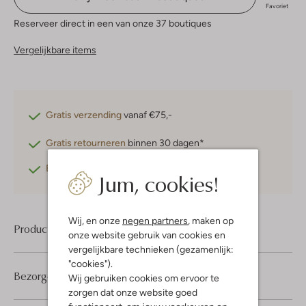
Favoriet
Reserveer direct in een van onze 37 boutiques
Vergelijkbare items
Gratis verzending
vanaf €75,-
Gratis retourneren
binnen 30 dagen*
Betaal achteraf
met Klarna
Jum, cookies!
Wij, en onze
negen partners
, maken op
Product informatie
onze website gebruik van cookies en
vergelijkbare technieken (gezamenlijk:
"cookies").
Bezorgen & retourneren
Wij gebruiken cookies om ervoor te
zorgen dat onze website goed