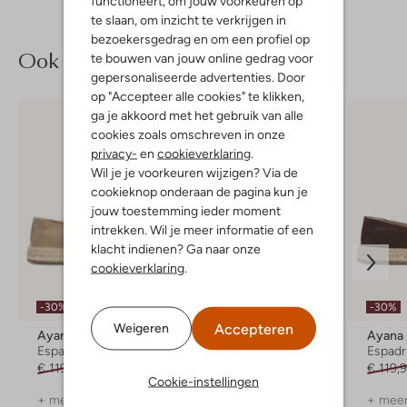
functioneert, om jouw voorkeuren op
te slaan, om inzicht te verkrijgen in
bezoekersgedrag en om een profiel op
Ook iets voor jou?
te bouwen van jouw online gedrag voor
gepersonaliseerde advertenties. Door
op "Accepteer alle cookies" te klikken,
ga je akkoord met het gebruik van alle
cookies zoals omschreven in onze
privacy-
en
cookieverklaring
.
Wil je je voorkeuren wijzigen? Via de
cookieknop onderaan de pagina kun je
jouw toestemming ieder moment
intrekken. Wil je meer informatie of een
klacht indienen? Ga naar onze
cookieverklaring
.
Laatste maten
-30%
-30%
-50%
Accepteren
Weigeren
Ayana
Fred De La Bretoniere
Ayana
Espadrilles
Espadrilles
Espadri
€ 119,99
€ 83,99
€ 129,99
€ 64,99
€ 119,
Cookie-instellingen
+ meer kleuren
+ meer