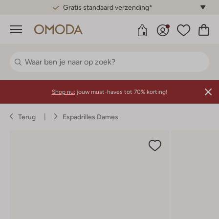
Gratis standaard verzending*
Menu
Shop nu:
jouw must-haves tot 70% korting!
Terug
Espadrilles Dames