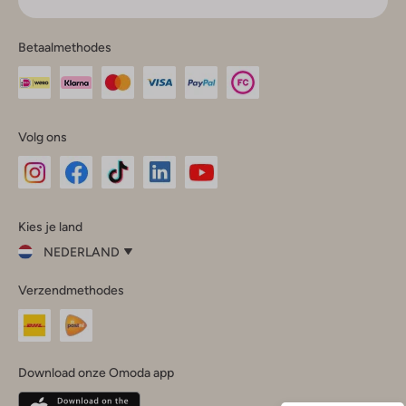
Betaalmethodes
Volg ons
Omoda
Omoda
Omoda
Omoda
Omoda
Kies je land
Instagram
Facebook
TikTok
LinkedIn
YouTube
NEDERLAND
Kies
Verzendmethodes
je
Sluit
land
Nederland
België
(Nederlands)
Download onze Omoda app
Belgique
(Français)