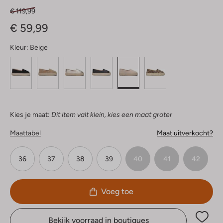
€ 119,99
€ 59,99
Kleur:
Beige
Kies je maat:
Dit item valt klein, kies een maat groter
Maattabel
Maat uitverkocht?
36
37
38
39
40
41
42
Voeg toe
Bekijk voorraad in boutiques