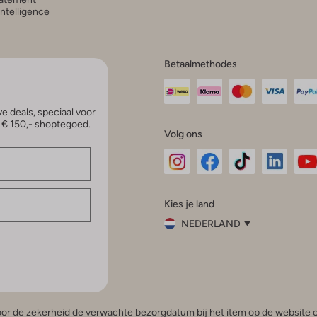
 Intelligence
Betaalmethodes
e deals, speciaal voor
p € 150,- shoptegoed.
Volg ons
Omoda
Omoda
Omoda
Omoda
Om
Kies je land
Instagram
Facebook
TikTok
LinkedI
Yo
NEDERLAND
Kies
je
Sluit
land
Nederland
België
(Nederlands)
 voor de zekerheid de verwachte bezorgdatum bij het item op de website o