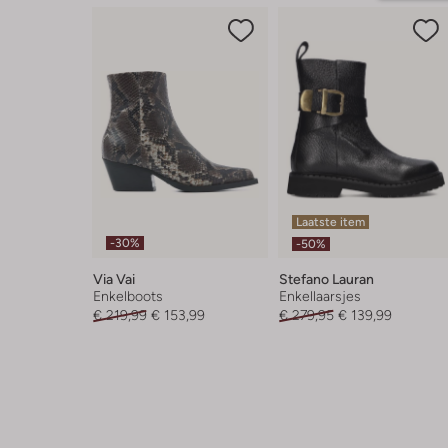
Laatste item
-30%
-50%
Via Vai
Stefano Lauran
Enkelboots
Enkellaarsjes
€ 219,99
€ 153,99
€ 279,95
€ 139,99