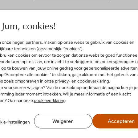
Jum, cookies!
n onze
negen partners
, maken op onze website gebruik van cookies en
ijkbare technieken (gezamenlijk: "cookies").
bruiken cookies om ervoor te zorgen dat onze website goed functionee
oorkeuren op te slaan, om inzicht te verkrijgen in bezoekersgedrag en 
l op te bouwen van jouw online gedrag voor gepersonaliseerde advertent
p "Accepteer alle cookies" te klikken, ga je akkoord met het gebruik van 
es zoals omschreven in onze
privacy-
en
cookieverklaring
.
 je voorkeuren wijzigen? Via de cookieknop onderaan de pagina kun je j
mming ieder moment intrekken. Wil je meer informatie of een klacht
nen? Ga naar onze
cookieverklaring
.
Weigeren
Accepteren
kie-instellingen