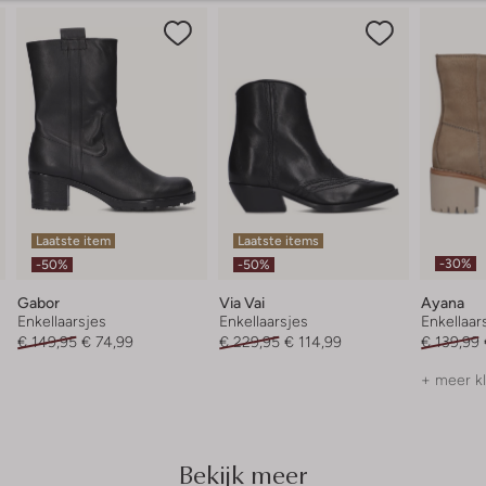
Laatste item
Laatste items
-30%
-50%
-50%
Gabor
Via Vai
Ayana
Enkellaarsjes
Enkellaarsjes
Enkellaar
€ 149,95
€ 74,99
€ 229,95
€ 114,99
€ 139,99
+ meer k
Bekijk meer