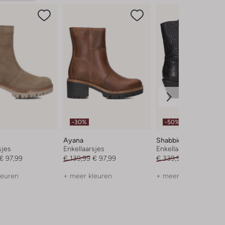
-30%
-50%
Ayana
Shabbies
sjes
Enkellaarsjes
Enkellaarsjes
€ 97,99
€ 139,99
€ 97,99
€ 339,95
€ 169,99
leuren
+ meer kleuren
+ meer kleuren