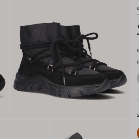
K
K
V