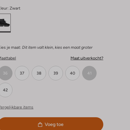
leur:
Zwart
ies je maat:
Dit item valt klein, kies een maat groter
Maattabel
Maat uitverkocht?
36
37
38
39
40
41
42
ergelijkbare items
Voeg toe