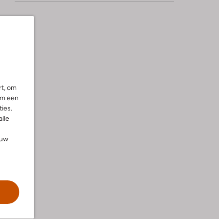
rt, om
om een
ies.
alle
ouw