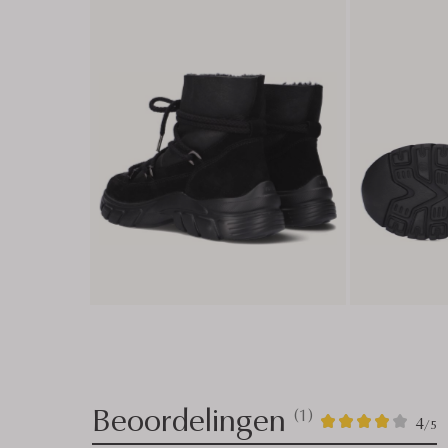
Beoordelingen
(1)
1
4
4
/5