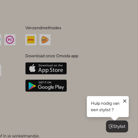
Verzendmethodes
Download onze Omoda app
oda
n
uTube
f in je winkelmandje.