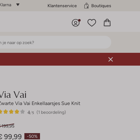
Klarna
Klantenservice
Boutiques
Via Vai
Zwarte Via Vai Enkellaarsjes Sue Knit
4
1
4
/5
(1 beoordeling)
Sterren
 199,95
€ 99,99
-50%