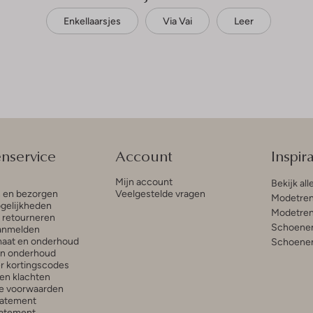
Enkellaarsjes
Via Vai
Leer
enservice
Account
Inspira
Mijn account
Bekijk all
n en bezorgen
Veelgestelde vragen
Modetren
gelijkheden
Modetren
n retourneren
Schoenen
anmelden
aat en onderhoud
Schoenen
en onderhoud
r kortingscodes
en klachten
e voorwaarden
tatement
atement