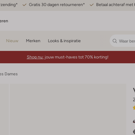
erzending*
Gratis 30 dagen retourneren*
Betaal achteraf met 
eren
Nieuw
Merken
Looks & inspiratie
Shop nu:
jouw must-haves tot 70% korting!
jes Dames
€