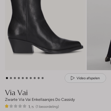
Video afspelen
Via Vai
Zwarte Via Vai Enkellaarsjes Do Cassidy
1
1
1
/5
(1 beoordeling)