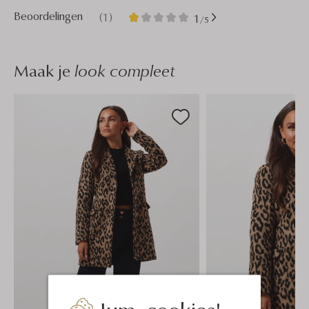
1
1
Beoordelingen
(1)
1
/5
Ster
Maak je
look compleet