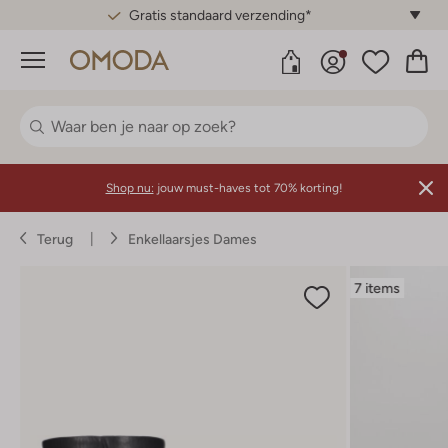
Gratis standaard verzending*
Menu
Shop nu:
jouw must-haves tot 70% korting!
Terug
Enkellaarsjes Dames
7 items