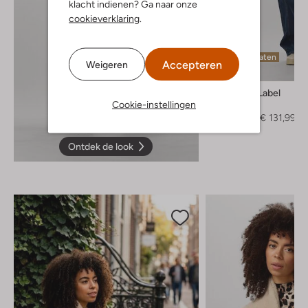
klacht indienen? Ga naar onze
cookieverklaring
.
Laatste maten
Accepteren
Weigeren
-40%
Another Label
Cookie-instellingen
Jumpsuit
€ 219,95
€ 131,99
Ontdek de look