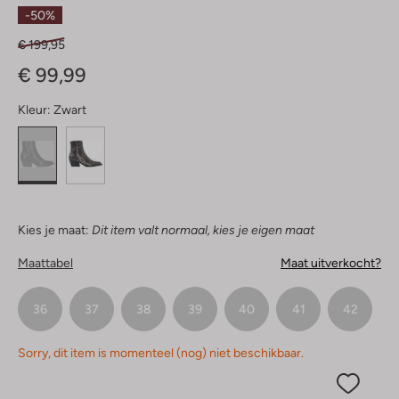
Ster
-50%
€ 199,95
€ 99,99
Kleur:
Zwart
Kies je maat:
Dit item valt normaal, kies je eigen maat
Maattabel
Maat uitverkocht?
36
37
38
39
40
41
42
Sorry, dit item is momenteel (nog) niet beschikbaar.