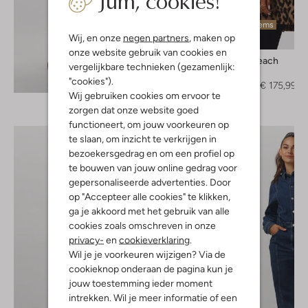
Jum, cookies!
Laatste items
Wij, en onze
negen partners
, maken op
-20%
onze website gebruik van cookies en
Silvian Heach
vergelijkbare technieken (gezamenlijk:
Mantel
Ontdek de look
"cookies").
€ 219,95
€ 175,99
Wij gebruiken cookies om ervoor te
zorgen dat onze website goed
functioneert, om jouw voorkeuren op
te slaan, om inzicht te verkrijgen in
bezoekersgedrag en om een profiel op
te bouwen van jouw online gedrag voor
gepersonaliseerde advertenties. Door
op "Accepteer alle cookies" te klikken,
ga je akkoord met het gebruik van alle
cookies zoals omschreven in onze
privacy-
en
cookieverklaring
.
Wil je je voorkeuren wijzigen? Via de
cookieknop onderaan de pagina kun je
jouw toestemming ieder moment
intrekken. Wil je meer informatie of een