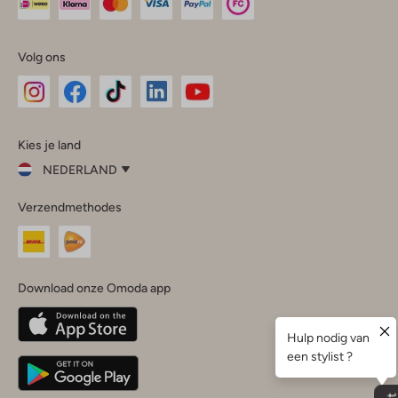
Volg ons
Omoda
Omoda
Omoda
Omoda
Omoda
Kies je land
Instagram
Facebook
TikTok
LinkedIn
YouTube
NEDERLAND
Kies
Verzendmethodes
je
Sluit
land
Nederland
België
(Nederlands)
Download onze Omoda app
Belgique
(Français)
Deutschland