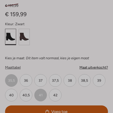
€ 199,99
€ 159,99
Kleur:
Zwart
Kies je maat:
Dit item valt normaal, kies je eigen maat
Maattabel
Maat uitverkocht?
35,5
36
37
37,5
38
38,5
39
40
40,5
41
42
Voeg toe