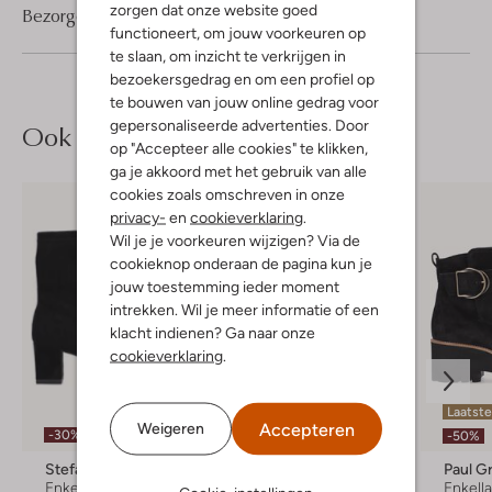
zorgen dat onze website goed
Bezorgen & retourneren
functioneert, om jouw voorkeuren op
te slaan, om inzicht te verkrijgen in
bezoekersgedrag en om een profiel op
te bouwen van jouw online gedrag voor
gepersonaliseerde advertenties. Door
Ook iets voor jou?
op "Accepteer alle cookies" te klikken,
ga je akkoord met het gebruik van alle
cookies zoals omschreven in onze
privacy-
en
cookieverklaring
.
Wil je je voorkeuren wijzigen? Via de
cookieknop onderaan de pagina kun je
jouw toestemming ieder moment
intrekken. Wil je meer informatie of een
klacht indienen? Ga naar onze
cookieverklaring
.
Laatste items
Laatst
Accepteren
Weigeren
-30%
-30%
-50%
Stefano Lauran
Peter Kaiser
Paul G
Enkellaarsjes
Enkellaarsjes
Enkell