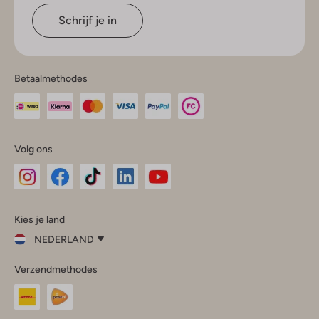
Schrijf je in
Betaalmethodes
Volg ons
Omoda
Omoda
Omoda
Omoda
Omoda
Kies je land
Instagram
Facebook
TikTok
LinkedIn
YouTube
NEDERLAND
Kies
Verzendmethodes
je
Sluit
land
Nederland