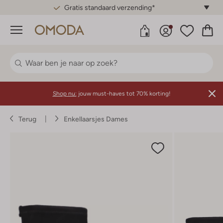
Gratis standaard verzending*
Menu
Shop nu:
jouw must-haves tot 70% korting!
Terug
Enkellaarsjes Dames