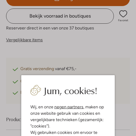
Bekijk voorraad in boutiques
Favoriet
Reserveer direct in een van onze 37 boutiques
Vergelijkbare items
Gratis verzending
vanaf €75,-
Gratis retourneren
binnen 30 dagen*
Jum, cookies!
Betaal achteraf
met Klarna
Wij, en onze
negen partners
, maken op
onze website gebruik van cookies en
Product informatie
vergelijkbare technieken (gezamenlijk:
"cookies").
Wij gebruiken cookies om ervoor te