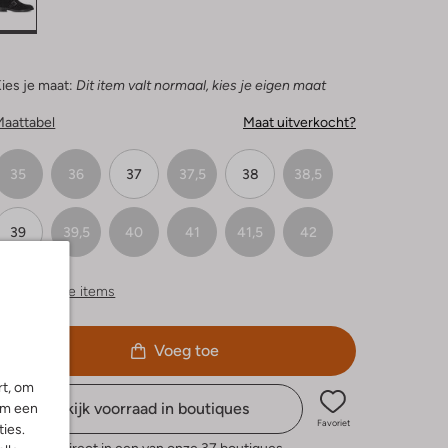
ies je maat:
Dit item valt normaal, kies je eigen maat
Maattabel
Maat uitverkocht?
35
36
37
37,5
38
38,5
39
39,5
40
41
41,5
42
ergelijkbare items
Voeg toe
rt, om
Bekijk voorraad in boutiques
om een
Favoriet
ies.