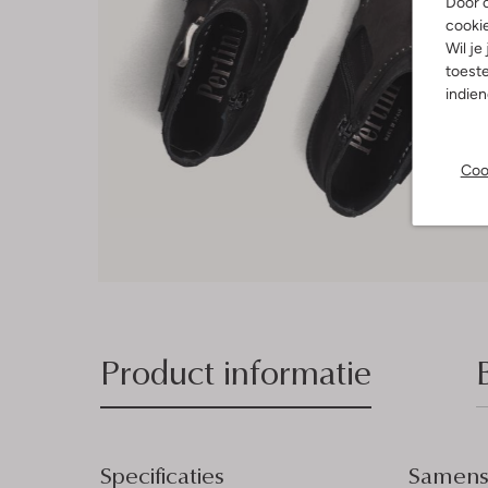
Door o
cooki
Wil je
toeste
indie
Coo
Product informatie
Specificaties
Samenst