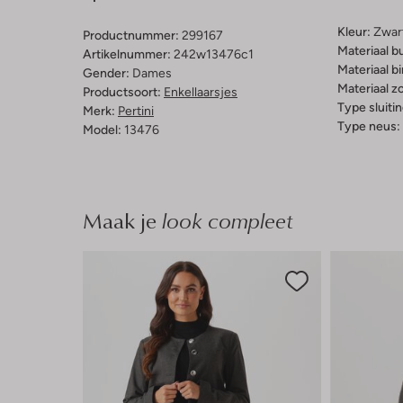
Kleur:
Zwar
Productnummer:
299167
Materiaal b
Artikelnummer:
242w13476c1
Materiaal b
Gender:
Dames
Materiaal zo
Productsoort:
Enkellaarsjes
Type sluitin
Merk:
Pertini
Type neus:
Model:
13476
Maak je
look compleet