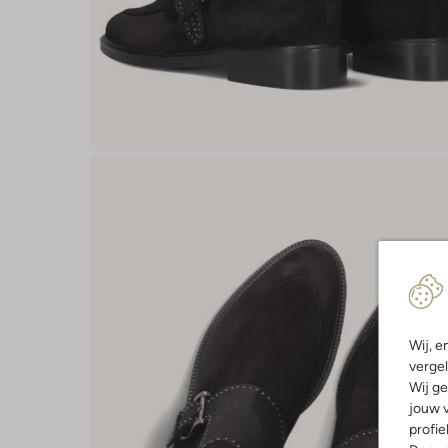
Wij, e
vergel
Wij ge
jouw v
profie