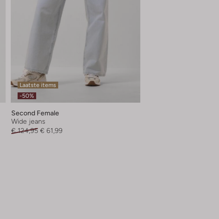
Laatste items
-50%
Second Female
Wide jeans
€ 124,95
€ 61,99