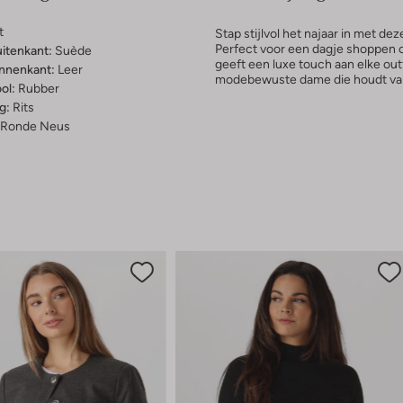
t
Stap stijlvol het najaar in met d
Perfect voor een dagje shoppen o
uitenkant:
Suède
geeft een luxe touch aan elke out
innenkant:
Leer
modebewuste dame die houdt van 
ol:
Rubber
g:
Rits
Ronde Neus