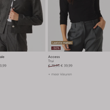
Laatste maten
-50%
ale
Access
Trui
3,99
€ 79,95
€ 39,99
+ meer kleuren