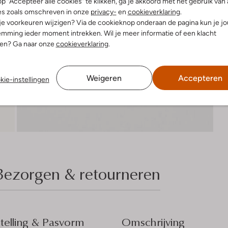
R
p "Accepteer alle cookies" te klikken, ga je akkoord met het gebruik van 
es zoals omschreven in onze
privacy-
en
cookieverklaring
.
 je voorkeuren wijzigen? Via de cookieknop onderaan de pagina kun je j
mming ieder moment intrekken. Wil je meer informatie of een klacht
nen? Ga naar onze
cookieverklaring
.
Weigeren
Accepteren
kie-instellingen
Bezorgen & retourneren
elling & Pasvorm
Omschrijving