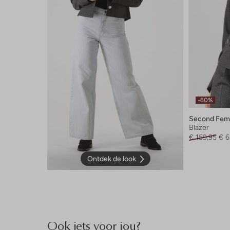
-60%
Second Fem
Blazer
€ 159,95
€ 6
Ontdek de look
Ook iets voor jou?