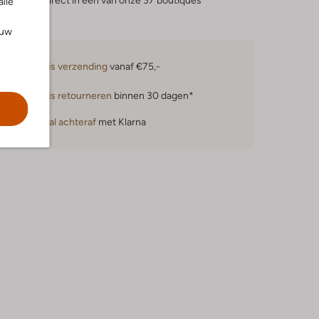
eserveer direct in een van onze 37 boutiques
alle
ouw
Gratis verzending
vanaf €75,-
Gratis retourneren
binnen 30 dagen*
Betaal achteraf
met Klarna