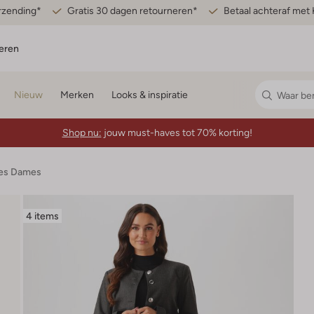
erzending*
Gratis 30 dagen retourneren*
Betaal achteraf met 
eren
Nieuw
Merken
Looks & inspiratie
Shop nu:
jouw must-haves tot 70% korting!
jes Dames
4 items