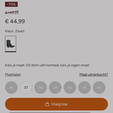
Sterren
-70%
€ 149,95
€ 44,99
Kleur:
Zwart
Kies je maat:
Dit item valt normaal, kies je eigen maat
Maattabel
Maat uitverkocht?
36
37
38
39
40
41
42
Voeg toe