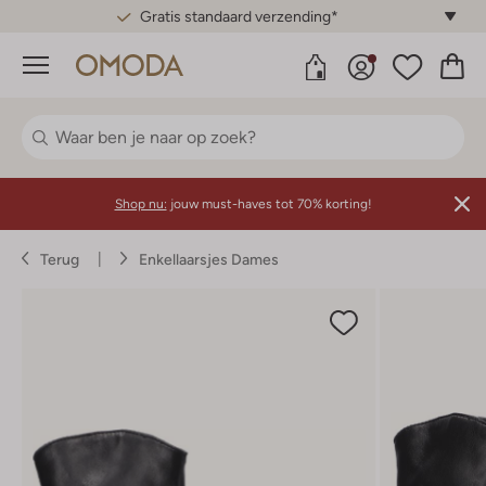
Gratis standaard verzending*
Menu
Shop nu:
jouw must-haves tot 70% korting!
Terug
Enkellaarsjes Dames