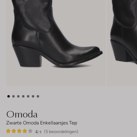
Omoda
Zwarte Omoda Enkellaarsjes Tep
4
5
4
/5
(5 beoordelingen)