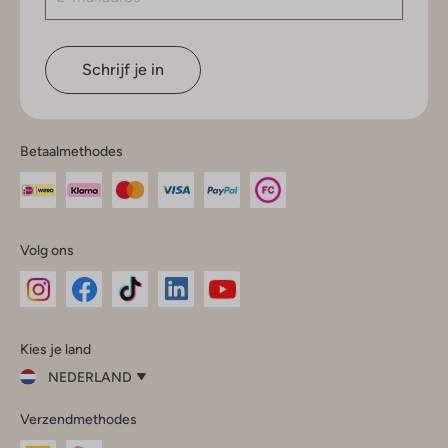
Schrijf je in
Betaalmethodes
Volg ons
Omoda
Omoda
Omoda
Omoda
Omoda
Kies je land
Instagram
Facebook
TikTok
LinkedIn
YouTube
NEDERLAND
Kies
Verzendmethodes
je
Sluit
land