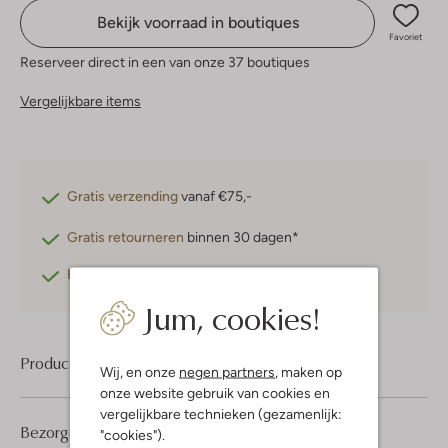
Bekijk voorraad in boutiques
Favoriet
Reserveer direct in een van onze 37 boutiques
Vergelijkbare items
Gratis verzending
vanaf €75,-
Gratis retourneren
binnen 30 dagen*
Betaal achteraf
met Klarna
Jum, cookies!
Product informatie
Wij, en onze
negen partners
, maken op
onze website gebruik van cookies en
vergelijkbare technieken (gezamenlijk:
Bezorgen & retourneren
"cookies").