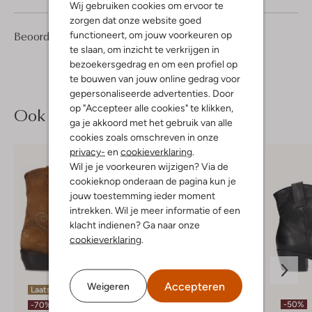
Wij gebruiken cookies om ervoor te
zorgen dat onze website goed
5
4
Beoordelingen
functioneert, om jouw voorkeuren op
(5)
4
/5
Sterren
te slaan, om inzicht te verkrijgen in
bezoekersgedrag en om een profiel op
te bouwen van jouw online gedrag voor
gepersonaliseerde advertenties. Door
op "Accepteer alle cookies" te klikken,
Ook iets voor jou?
ga je akkoord met het gebruik van alle
cookies zoals omschreven in onze
privacy-
en
cookieverklaring
.
Wil je je voorkeuren wijzigen? Via de
cookieknop onderaan de pagina kun je
jouw toestemming ieder moment
intrekken. Wil je meer informatie of een
klacht indienen? Ga naar onze
cookieverklaring
.
Accepteren
Weigeren
Laatste item
Laatste maten
-50%
-70%
-50%