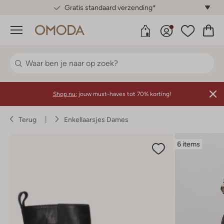
Gratis standaard verzending*
Menu
Shop nu:
jouw must-haves tot 70% korting!
Terug
Enkellaarsjes Dames
6 items