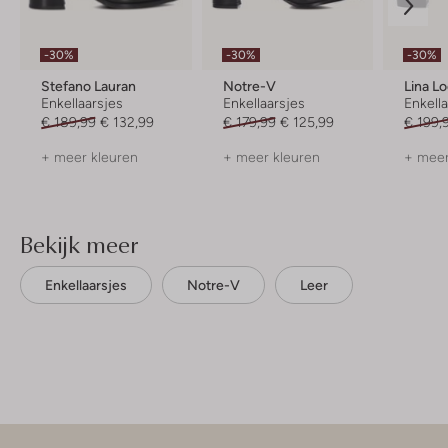
-30%
-30%
-30%
Stefano Lauran
Notre-V
Lina L
Enkellaarsjes
Enkellaarsjes
Enkell
€ 189,99
€ 132,99
€ 179,99
€ 125,99
€ 199,
+ meer kleuren
+ meer kleuren
+ meer
Bekijk meer
Enkellaarsjes
Notre-V
Leer