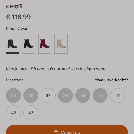
€ 169,95
€ 118,99
Kleur:
Zwart
Kies je maat:
Dit item valt normaal, kies je eigen maat
Maattabel
Maat uitverkocht?
35
36
37
38
39
40
41
42
43
Voeg toe