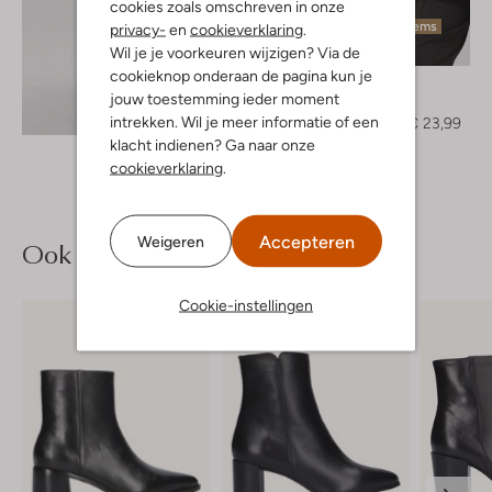
cookies zoals omschreven in onze
Laatste items
privacy-
en
cookieverklaring
.
-40%
Wil je je voorkeuren wijzigen? Via de
cookieknop onderaan de pagina kun je
Moves
jouw toestemming ieder moment
Top
Ontdek de look
intrekken. Wil je meer informatie of een
€ 39,95
€ 23,99
klacht indienen? Ga naar onze
cookieverklaring
.
Accepteren
Weigeren
Ook iets voor jou?
Cookie-instellingen