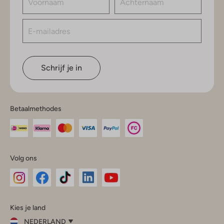
Schrijf je in
Betaalmethodes
Volg ons
Omoda
Omoda
Omoda
Omoda
Omoda
Kies je land
Instagram
Facebook
TikTok
LinkedIn
YouTube
NEDERLAND