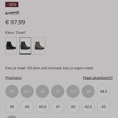
Sterren
-30%
€ 139,99
€ 97,99
Kleur:
Zwart
Kies je maat:
Dit item valt normaal, kies je eigen maat
Maattabel
Maat uitverkocht?
35
35,5
36
37
37,5
38
38,5
39
40
40,5
41
42
42,5
43